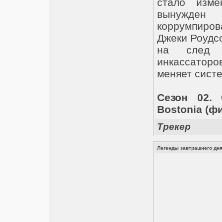
стало изме
вынужден 
коррумпиро
Джеки Роудс
на след 
инкассаторо
меняет систе
Сезон 02.
Bostonia (фи
Трекер
Легенды завтрашнего дня 