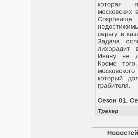
которая я
московских 
Сокровище 
недостижим
серьгу в каз
Задача осл
лихорадит 
Ивану не д
Кроме того
московског
который до
грабителя.
Сезон 01. Се
Трекер
Новостей