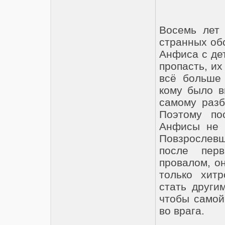
Восемь лет
странных обс
Анфиса с де
пропасть, их
всё больше 
кому было в
самому разб
Поэтому по
Анфисы не в
Повзрослев
после перв
провалом, о
только хит
стать други
чтобы самой
во врага.