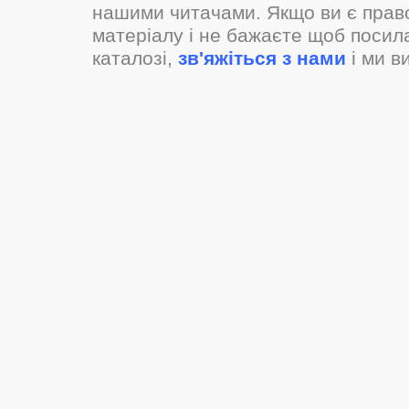
нашими читачами. Якщо ви є прав
матеріалу і не бажаєте щоб посил
каталозі,
зв'яжіться з нами
і ми в