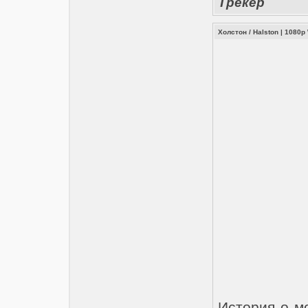
Трекер
Холстон / Halston | 1080
История о м