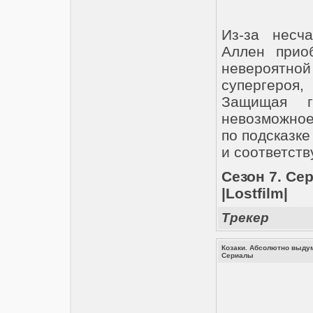
Из-за несч
Аллен приоб
невероятной 
супергероя
Защищая го
невозможное
по подсказке
и соответст
Сезон 7. Cер
|Lostfilm|
Трекер
Козаки. Абсолютно выдум
Сериалы