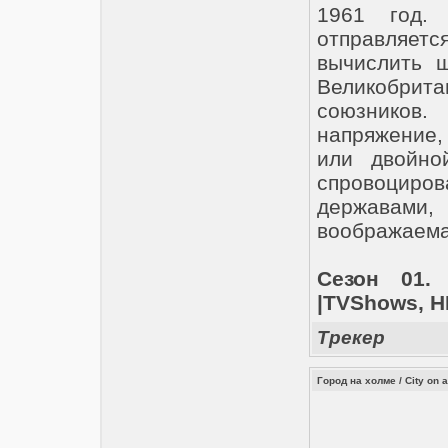
1961 год.
отправляе
вычислить ш
Великобри
союзников
напряжение
или двойно
спровоциро
державам
воображаема
Сезон 01.
|TVShows, H
Трекер
Город на холме / City on 