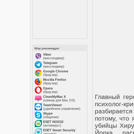
0day рекомендует
Viber
(мессенджер)
Telegram
(мессенджер)
Google Chrome
(браузер)
Mozilla Firefox
(браузер)
Opera
(браузер)
Главный ге
CleanMyMac X
(клинер для Mac OS)
психолог-кр
TeamViewer
(удалённое управление)
разбираетс
Skype
потому, что
(общение)
ESET NOD32
убийцы Хиру
(антивирус)
ESET Smart Security
Йорка раск
(защита)