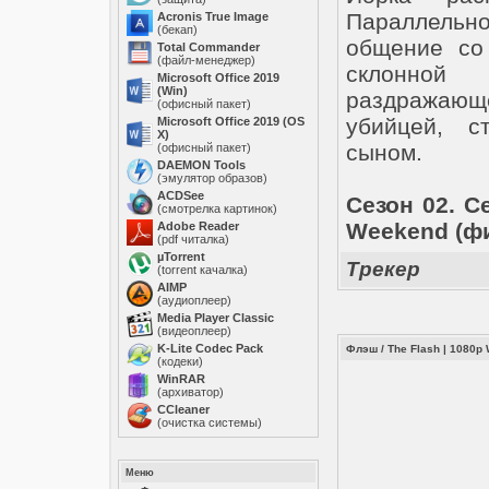
Параллельн
Acronis True Image
(бекап)
общение со
Total Commander
(файл-менеджер)
склонной
Microsoft Office 2019
(Win)
раздражаю
(офисный пакет)
убийцей, с
Microsoft Office 2019 (OS
X)
сыном.
(офисный пакет)
DAEMON Tools
(эмулятор образов)
ACDSee
Сезон 02. С
(смотрелка картинок)
Weekend (фи
Adobe Reader
(pdf читалка)
µTorrent
Трекер
(torrent качалка)
AIMP
(аудиоплеер)
Media Player Classic
(видеоплеер)
K-Lite Codec Pack
Флэш / The Flash | 1080p
(кодеки)
WinRAR
(архиватор)
ССleaner
(очистка системы)
Меню