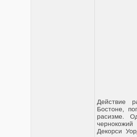
Действие р
Бостоне, по
расизме. О
чернокожий
Декорси Уор