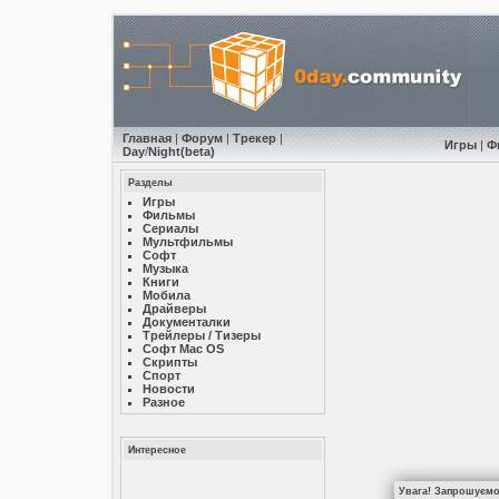
Главная
|
Форум
|
Трекер
|
Игры
|
Ф
Day
/
Night
(beta)
Разделы
Игры
Фильмы
Сериалы
Мультфильмы
Софт
Музыкa
Книги
Мобила
Драйверы
Документалки
Трейлеры / Тизеры
Софт Mac OS
Скрипты
Спорт
Новости
Разное
Интересное
Увага! Запрошуємо