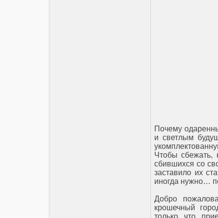
Почему одаренны
и светлым будущ
укомплектованн
Чтобы сбежать, 
сбившихся со сво
заставило их ст
иногда нужно… п
Добро пожаловат
крошечный горо
только что при