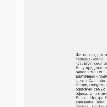
Жизнь каждого и
середнячковой 
чувствует себя 
Бену придется ж
одновременно
апатичными под
Центр Саншайн з
Непредсказуемая
офисную семью.
офиса. Она отве
Бена в Центре 
внимание Элис.
полная против