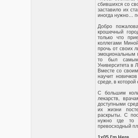
сбившихся со сво
заставило их ст
иногда нужно… п
Добро пожаловат
крошечный горо
только что при
коллегами Миной
прочь от своих 
эмоциональным г
то был самым
Университета в Л
Вместе со своим
научит новичко
среде, в которой
С большим коли
лекарств, врач
доступными сред
их жизни посте
раскрыты. С по
нужно где то 
превосходный пл
1x05 I'm Here