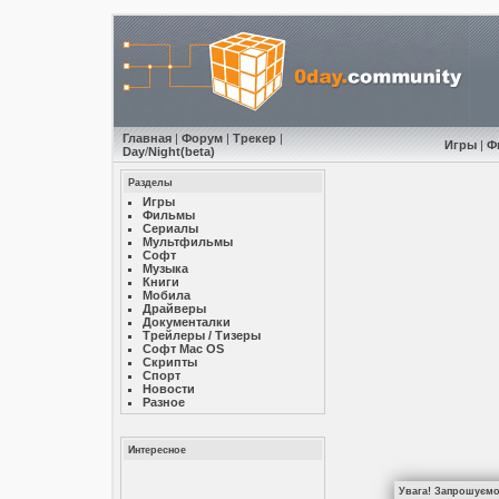
Главная
|
Форум
|
Трекер
|
Игры
|
Ф
Day
/
Night
(beta)
Разделы
Игры
Фильмы
Сериалы
Мультфильмы
Софт
Музыкa
Книги
Мобила
Драйверы
Документалки
Трейлеры / Тизеры
Софт Mac OS
Скрипты
Спорт
Новости
Разное
Интересное
Увага! Запрошуємо