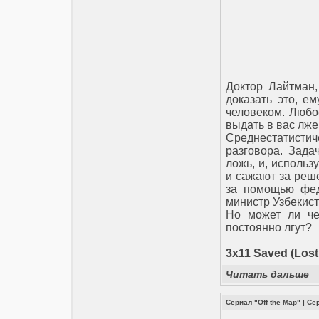
Доктор Лайтман, 
доказать это, е
человеком. Любо
выдать в вас лже
Среднестатисти
разговора. Зада
ложь, и, использ
и сажают за реш
за помощью фед
министр Узбекист
Но может ли чел
постоянно лгут?
3x11 Saved (Lost
Читать дальше
Сериал "Off the Map"
|
Се