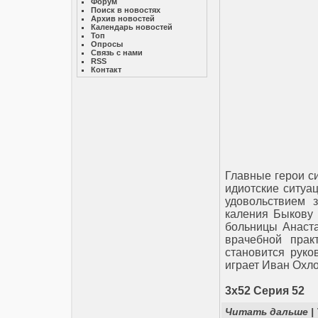
Форум
Поиск в новостях
Архив новостей
Календарь новостей
Топ
Опросы
Связь с нами
RSS
Контакт
Главные герои с
идиотские ситуац
удовольствием 
каления Быкову 
больницы Анаста
врачебной прак
становится руко
играет Иван Охл
3x52 Серия 52
Читать дальше
|