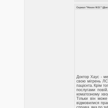
Сериал "House M.D." (Докт
Доктор Хаус - ме
свою мігрень ЛСД
пацієнта. Крім то
послугами повій.
коматозному хво
Тільки він може
відмовилися прак
справа, яка по зу