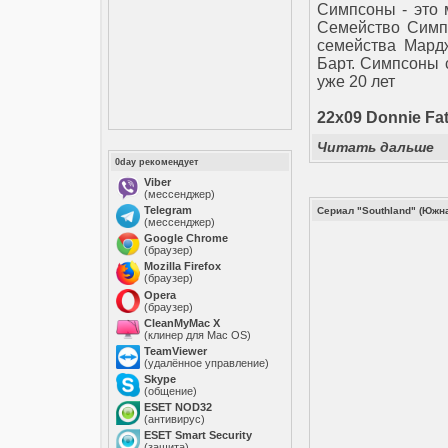
Симпсоны - это 
Cемейство Симпс
семейства Мардж
Барт. Симпсоны 
уже 20 лет
22x09 Donnie Fat
Читать дальше
0day рекомендует
Viber
(мессенджер)
Telegram
Сериал "Southland" (Южн
(мессенджер)
Google Chrome
(браузер)
Mozilla Firefox
(браузер)
Opera
(браузер)
CleanMyMac X
(клинер для Mac OS)
TeamViewer
(удалённое управление)
Skype
(общение)
ESET NOD32
(антивирус)
ESET Smart Security
(защита)