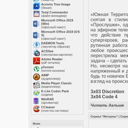
Acronis True Image
(бекап)
Total Commander
«Южная Территор
(файл-менеджер)
снятая в стили
Microsoft Office 2019
(Win)
«Прослушки», од
(офисный пакет)
на эфирном телев
Microsoft Office 2019 (OS
что действие п
X)
(офисный пакет)
супергероев, р
DAEMON Tools
рутинная работа
(эмулятор образов)
любое происшест
ACDSee
(смотрелка картинок)
перестрелка ме
Adobe Reader
задача – сделать
(pdf читалка)
Но, несмотря н
µTorrent
напряженный и д
(torrent качалка)
AIMP
будь то новичок
(аудиоплеер)
взгляд на происх
Media Player Classic
(видеоплеер)
3x03 Discretion
K-Lite Codec Pack
(кодеки)
3x04 Code 4
WinRAR
(архиватор)
Читать дальше
ССleaner
(очистка системы)
Сериал "Интерны"
|
Сери
Меню