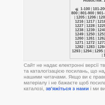
Новостей: 
1-100
|
101-20
800
|
801-900
|
901-
|
1205
|
1206
|
120
1216
|
1217
|
121
1227
|
1228
|
122
1238
|
1239
|
124
1249
|
1250
|
125
1260
|
1261
|
126
1271
|
1272
|
127
1282
|
1283
|
128
1293
|
1294
|
1295
|
Сайт не надає електронні версії т
та каталогізацією посилань, що н
нашими читачами. Якщо ви є прав
матеріалу і не бажаєте щоб посил
каталозі,
зв'яжіться з нами
і ми в