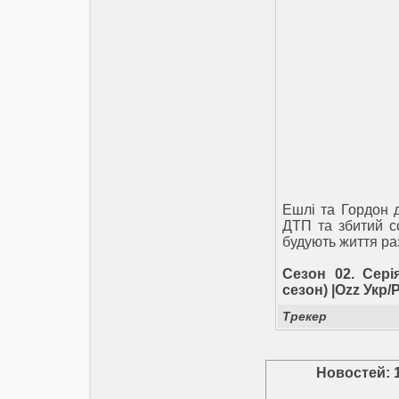
Ешлі та Гордон д
ДТП та збитий со
будують життя ра
Сезон 02. Сері
сезон) |Ozz Укр/
Трекер
Новостей: 