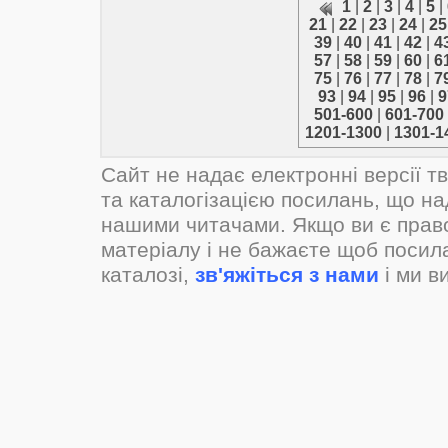
1
|
2
|
3
|
4
|
5
|
21
|
22
|
23
|
24
|
25
39
|
40
|
41
|
42
|
4
57
|
58
|
59
|
60
|
6
75
|
76
|
77
|
78
|
7
93
|
94
|
95
|
96
|
9
501-600
|
601-700
1201-1300
|
1301-1
Сайт не надає електронні версії т
та каталогізацією посилань, що н
нашими читачами. Якщо ви є прав
матеріалу і не бажаєте щоб посил
каталозі,
зв'яжіться з нами
і ми в