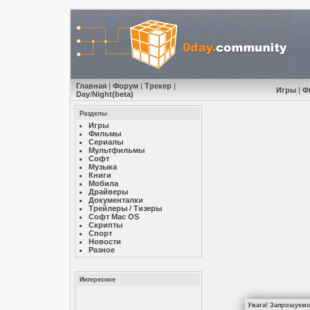
Главная
|
Форум
|
Трекер
|
Игры
|
Ф
Day
/
Night
(beta)
Разделы
Игры
Фильмы
Сериалы
Мультфильмы
Софт
Музыкa
Книги
Мобила
Драйверы
Документалки
Трейлеры / Тизеры
Софт Mac OS
Скрипты
Спорт
Новости
Разное
Интересное
Увага! Запрошуємо