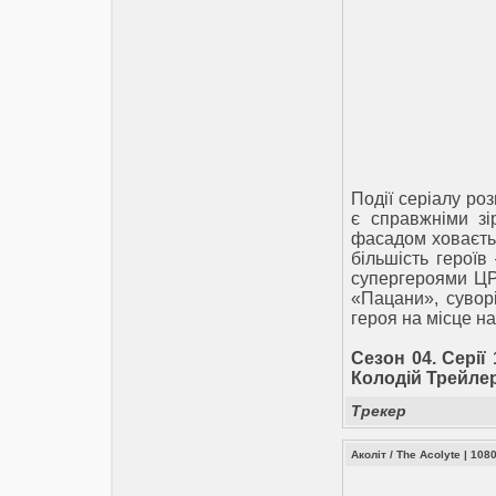
Події серіалу роз
є справжніми зі
фасадом ховаєтьс
більшість герої
супергероями ЦРУ
«Пацани», суворі
героя на місце н
Сезон 04. Серії 
Колодій Трейлер
Трекер
Аколіт / The Acolyte | 10