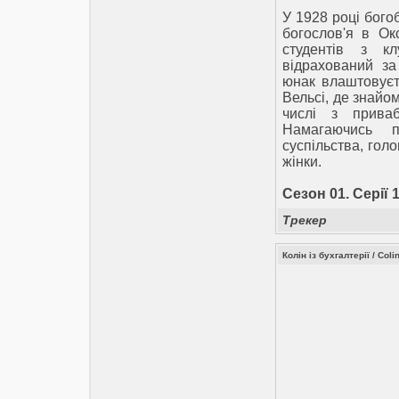
У 1928 році бого
богослов'я в Ок
студентів з кл
відрахований за
юнак влаштовуєт
Вельсі, де знайо
числі з прива
Намагаючись 
суспільства, гол
жінки.
Сезон 01. Серії 1
Трекер
Колін із бухгалтерії / Col