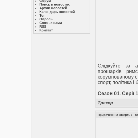
Форум
Поиск в новостях
Архив новостей
Календарь новостей
Топ
Опросы
Связь с нами
RSS
Контакт
Cлідкуйте за а
прошарків римс
корумпованому св
спорт, політика і
Сезон 01. Серії 1
Трекер
Приречені на смерть / Tho