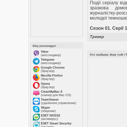
Події серіалу ві
зразкова домо
журналістку-розс
молодої темношкір
Сезон 01. Серії 1-
Трекер
0day рекомендует
Viber
Хто знайшов, бере собі / 
(мессенджер)
Telegram
(мессенджер)
Google Chrome
(браузер)
Mozilla Firefox
(браузер)
Opera
(браузер)
CleanMyMac X
(клинер для Mac OS)
TeamViewer
(удалённое управление)
Skype
(общение)
ESET NOD32
(антивирус)
ESET Smart Security
(защита)