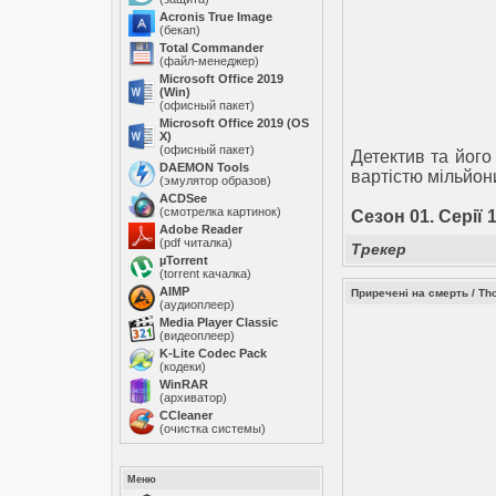
Acronis True Image
(бекап)
Total Commander
(файл-менеджер)
Microsoft Office 2019
(Win)
(офисный пакет)
Microsoft Office 2019 (OS
X)
(офисный пакет)
Детектив та його
DAEMON Tools
вартістю мільйони
(эмулятор образов)
ACDSee
(смотрелка картинок)
Сезон 01. Серії 1
Adobe Reader
(pdf читалка)
Трекер
µTorrent
(torrent качалка)
AIMP
Приречені на смерть / Th
(аудиоплеер)
Media Player Classic
(видеоплеер)
K-Lite Codec Pack
(кодеки)
WinRAR
(архиватор)
ССleaner
(очистка системы)
Меню