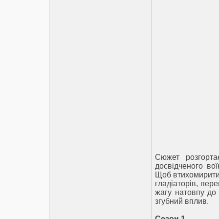
Сюжет розгорта
досвідченого вої
Щоб втихомирити 
гладіаторів, пер
жагу натовпу до 
згубний вплив.
Сезон 1