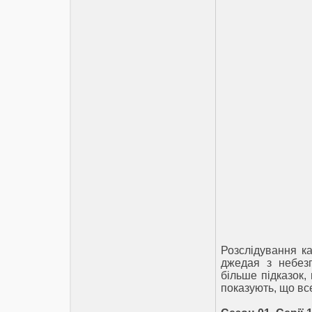
Розслідування к
джедая з небезп
більше підказок,
показують, що все