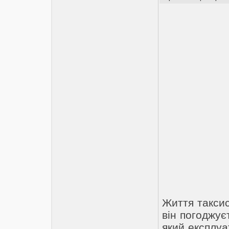
Життя таксис
він погоджує
який експлуа