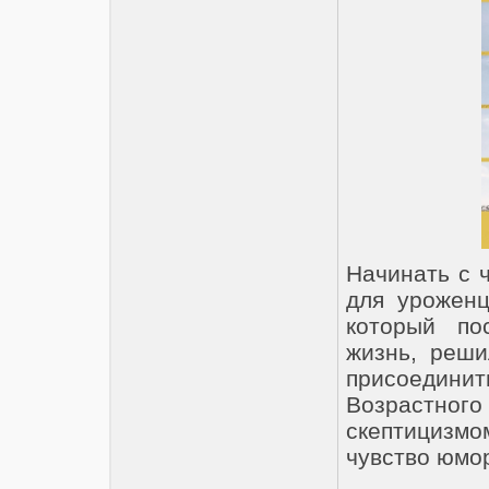
Начинать с ч
для уроженц
который по
жизнь, реши
присоедин
Возрастно
скептицизмо
чувство юмо