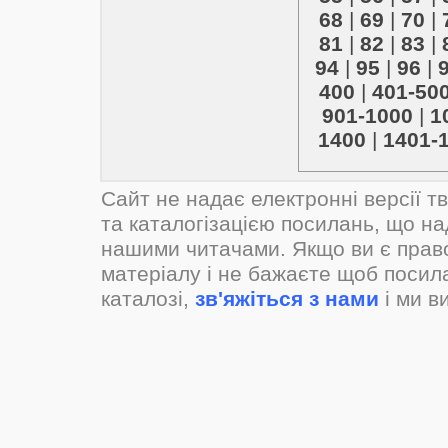
68
|
69
|
70
|
81
|
82
|
83
|
94
|
95
|
96
|
400
|
401-50
901-1000
|
1
1400
|
1401-
Сайт не надає електронні версії т
та каталогізацією посилань, що н
нашими читачами. Якщо ви є прав
матеріалу і не бажаєте щоб посил
каталозі,
зв'яжіться з нами
і ми в