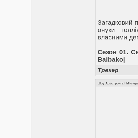
Загадковий п
онуки голл
власними де
Сезон 01. Се
Baibako|
Трекер
Шоу Армстронга і Міллера