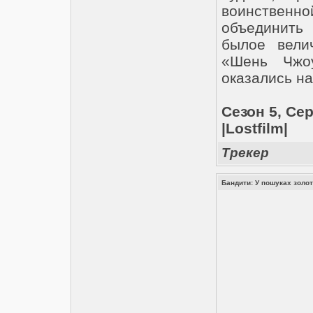
воинственно
объединить 
былое вели
«Шень Чжо
оказались на
Сезон 5, Се
|Lostfilm|
Трекер
Бандити: У пошуках золота