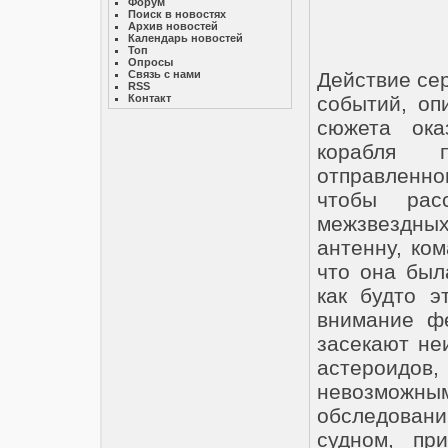
Форум
Поиск в новостях
Архив новостей
Календарь новостей
Топ
Опросы
Связь с нами
Действие сер
RSS
Контакт
событий, оп
сюжета ока
корабля 
отправленно
чтобы рас
межзвездных
антенну, ко
что она был
как будто э
внимание фе
засекают не
астероидов,
невозможны
обследован
судном, пр