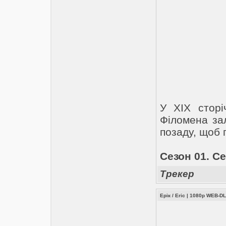
У XIX сторіч
Філомена за
позаду, щоб 
Сезон 01. Се
Трекер
Ерік / Eric | 1080p WEB-DL