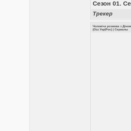
Сезон 01. Се
Трекер
Чоловіча розмова з Діном 
(Ozz Укр|Рос)
|
Сериалы