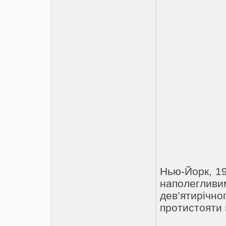
Нью-Йорк, 19
наполегли
дев’ятиріч
протистояти