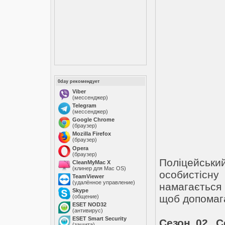
0day рекомендует
Viber
(мессенджер)
Telegram
(мессенджер)
Google Chrome
(браузер)
Mozilla Firefox
(браузер)
Opera
(браузер)
Поліцейсь
CleanMyMac X
(клинер для Mac OS)
особистісну
TeamViewer
(удалённое управление)
намагається 
Skype
щоб допомаг
(общение)
ESET NOD32
(антивирус)
ESET Smart Security
Сезон 02. С
(защита)