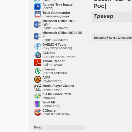
Рос|
Acronis True Image
(бекап)
Total Commander
Трекер
(файл-менеджер)
Microsoft Office 2019
(Win)
(офисный пакет)
Microsoft Office 2019 (OS
X)
Звездный путь: Дискавери 
(офисный пакет)
DAEMON Tools
(эмулятор образов)
ACDSee
(смотрелка картинок)
Adobe Reader
(pdf читалка)
µTorrent
(torrent качалка)
AIMP
(аудиоплеер)
Media Player Classic
(видеоплеер)
K-Lite Codec Pack
(кодеки)
WinRAR
(архиватор)
ССleaner
(очистка системы)
Меню