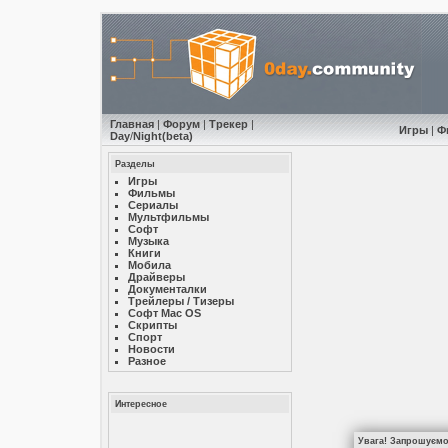
Главная
|
Форум
|
Трекер
|
Игры
|
Ф
Day
/
Night
(beta)
Разделы
Игры
Фильмы
Сериалы
Мультфильмы
Софт
Музыкa
Книги
Мобила
Драйверы
Документалки
Трейлеры / Тизеры
Софт Mac OS
Скрипты
Спорт
Новости
Разное
Интересное
Увага! Запрошуємо