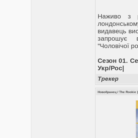
Наживо з р
лондонському
видавець ви
запрошує 
"Чоловічої р
Сезон 01. Се
Укр/Рос|
Трекер
Новобранец / The Rookie