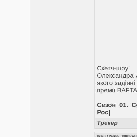
Cкетч-шоу
Олександра А
якого задіян
премії BAFT
Сезон 01. С
Рос|
Трекер
Періш / Parish | 1080p W