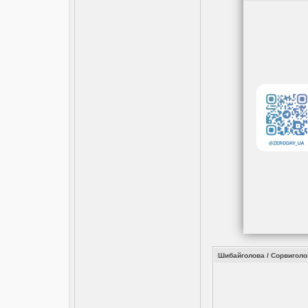
Шибайголова / Сорвиголов