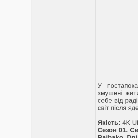
У постапока
змушені жит
себе від раді
світ після я
Якість:
4K U
Сезон 01. Се
Baibako, Dni