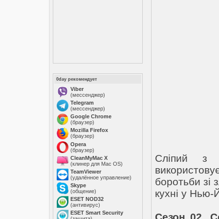
0day рекомендует
Viber
(мессенджер)
Telegram
(мессенджер)
Google Chrome
(браузер)
Mozilla Firefox
(браузер)
Opera
(браузер)
Сліпий з 
CleanMyMac X
(клинер для Mac OS)
використовує
TeamViewer
(удалённое управление)
боротьби зі 
Skype
кухні у Нью-
(общение)
ESET NOD32
(антивирус)
ESET Smart Security
Сезон 02. С
(защита)