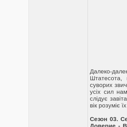
Далеко-да
Штатесота, 
суворих звич
усіх сил нам
слідує завіт
вік розуміє ї
Сезон 03. С
Доверие - Be