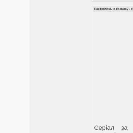
Постоялець із космосу / R
Серіал за 