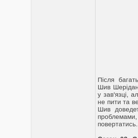
Після багат
Шив Шерідан
у зав'язці, а
не пити та ве
Шив доведет
проблемами
повертатись.