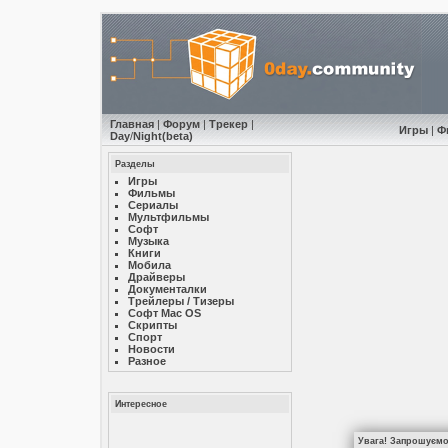
Главная
|
Форум
|
Трекер
|
Игры
|
Ф
Day
/
Night
(beta)
Разделы
Игры
Фильмы
Сериалы
Мультфильмы
Софт
Музыкa
Книги
Мобила
Драйверы
Документалки
Трейлеры / Тизеры
Софт Mac OS
Скрипты
Спорт
Новости
Разное
Интересное
Увага! Запрошуємо