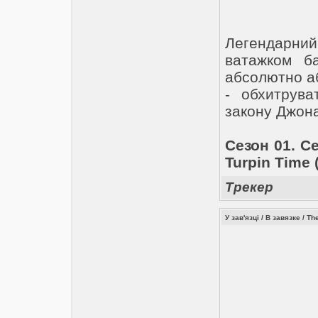
Легендарний 
ватажком ба
абсолютно а
- обхитрува
закону Джон
Сезон 01. Се
Turpin Time 
Трекер
У зав'язці / В завязке / T