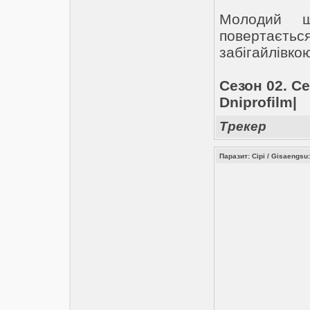
Молодий ш
повертаєтьс
забігайлівко
Сезон 02. Се
Dniprofilm|
Трекер
Паразит: Сірі / Gisaengsu