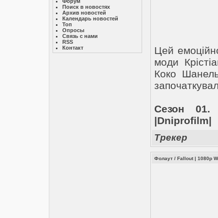
Форум
Поиск в новостях
Архив новостей
Календарь новостей
Топ
Опросы
Связь с нами
RSS
Контакт
Цей емоційно
моди Крісті
Коко Шанель
започаткувал
Сезон 01.
|Dniprofilm|
Трекер
Фолаут / Fallout | 1080p 