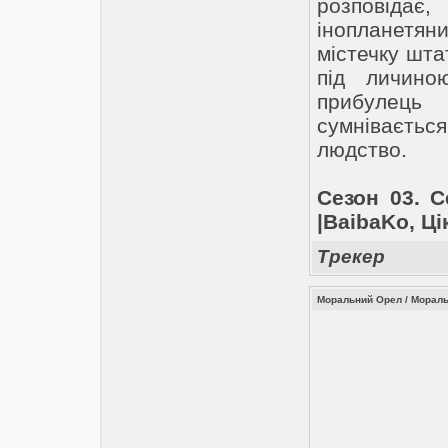
розповіда
інопланетяни
містечку шта
під личино
прибулець
сумніваєть
людство.
Сезон 03. С
|BaibaKo, Ці
Трекер
Моральний Орел / Мораль