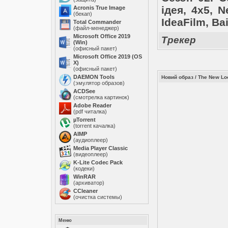
ідея, 4х5, N
Acronis True Image
(бекап)
IdeaFilm, Ba
Total Commander
(файл-менеджер)
Microsoft Office 2019
Трекер
(Win)
(офисный пакет)
Microsoft Office 2019 (OS
X)
(офисный пакет)
DAEMON Tools
Новий образ / The New Lo
(эмулятор образов)
ACDSee
(смотрелка картинок)
Adobe Reader
(pdf читалка)
µTorrent
(torrent качалка)
AIMP
(аудиоплеер)
Media Player Classic
(видеоплеер)
K-Lite Codec Pack
(кодеки)
WinRAR
(архиватор)
ССleaner
(очистка системы)
Меню