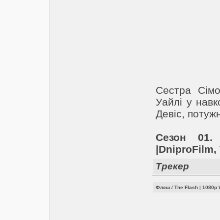
Сестра Сімо
Уайлі у навк
Девіс, потуж
Сезон 01.
|DniproFilm
Трекер
Флэш / The Flash | 1080p