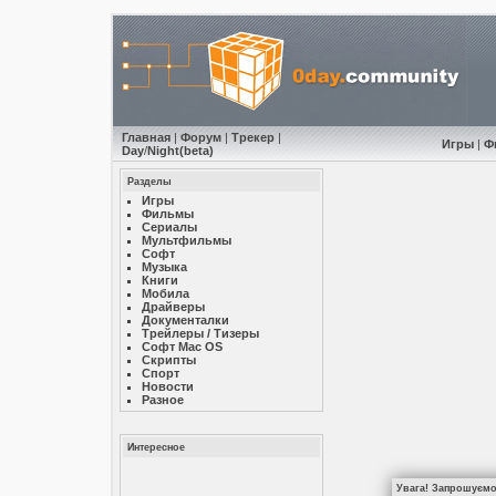
Главная
|
Форум
|
Трекер
|
Игры
|
Ф
Day
/
Night
(beta)
Разделы
Игры
Фильмы
Сериалы
Мультфильмы
Софт
Музыкa
Книги
Мобила
Драйверы
Документалки
Трейлеры / Тизеры
Софт Mac OS
Скрипты
Спорт
Новости
Разное
Интересное
Увага! Запрошуємо