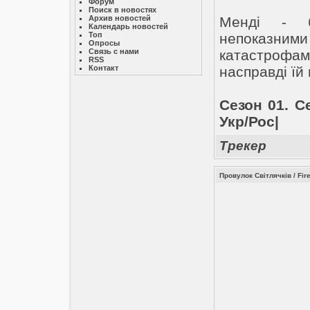
Форум
Поиск в новостях
Архив новостей
Менді - б
Календарь новостей
Топ
непоказними
Опросы
Связь с нами
катастрофа
RSS
Контакт
насправді їй
Сезон 01. Се
Укр/Рос|
Трекер
Провулок Світлячків / Fir