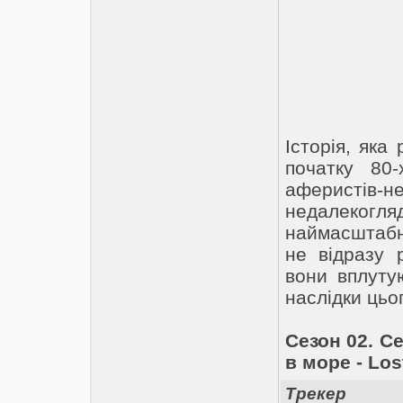
Історія, яка
початку 80
аферистів-н
недалекогля
наймасштабні
не відразу 
вони вплуту
наслідки цьо
Сезон 02. Се
в море - Los
Трекер