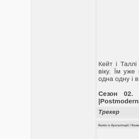
Кейт і Таллі
віку. Їм уже
одна одну і в
Сезон 02. 
|Postmodern
Трекер
Колін із бухгалтерії / Ко