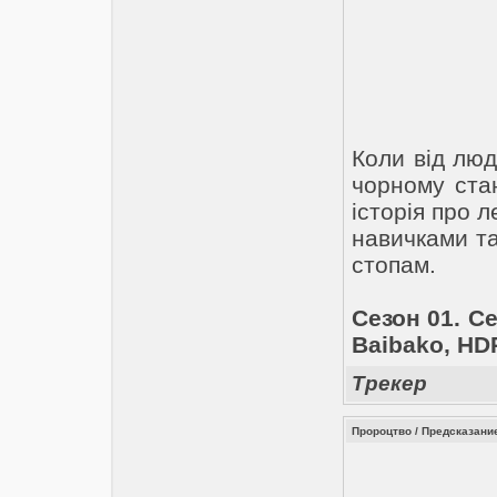
Коли від лю
чорному ста
історія про 
навичками та
стопам.
Сезон 01. Се
Baibako, HD
Трекер
Пророцтво / Предсказание