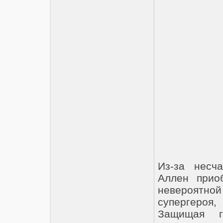
Из-за несч
Аллен приоб
невероятной 
супергероя
Защищая го