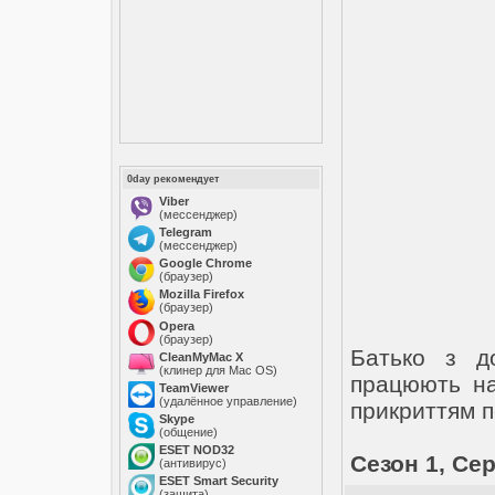
0day рекомендует
Viber
(мессенджер)
Telegram
(мессенджер)
Google Chrome
(браузер)
Mozilla Firefox
(браузер)
Opera
(браузер)
Батько з д
CleanMyMac X
(клинер для Mac OS)
працюють на
TeamViewer
(удалённое управление)
прикриттям п
Skype
(общение)
ESET NOD32
Сезон 1, Сері
(антивирус)
ESET Smart Security
(защита)