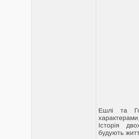
Ешлі та Го
характерами
Історія дв
будують житт