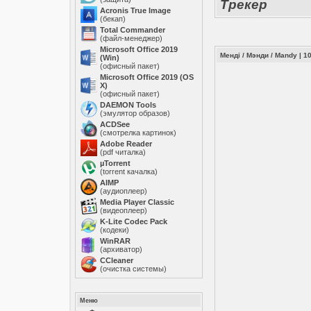
Трекер
Acronis True Image
(бекап)
Total Commander
(файл-менеджер)
Microsoft Office 2019
Менді / Мэнди / Mandy | 
(Win)
(офисный пакет)
Microsoft Office 2019 (OS
X)
(офисный пакет)
DAEMON Tools
(эмулятор образов)
ACDSee
(смотрелка картинок)
Adobe Reader
(pdf читалка)
µTorrent
(torrent качалка)
AIMP
(аудиоплеер)
Media Player Classic
(видеоплеер)
K-Lite Codec Pack
(кодеки)
WinRAR
(архиватор)
ССleaner
(очистка системы)
Меню