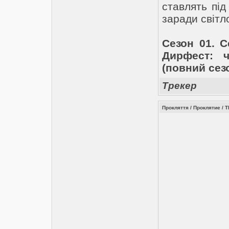
ставлять під
заради світл
Сезон 01. С
Дирфест: ч
(повний сезо
Трекер
Прокляття / Проклятие / 