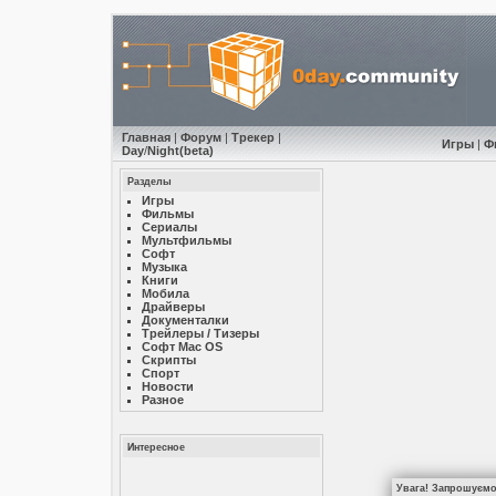
Главная
|
Форум
|
Трекер
|
Игры
|
Ф
Day
/
Night
(beta)
Разделы
Игры
Фильмы
Сериалы
Мультфильмы
Софт
Музыкa
Книги
Мобила
Драйверы
Документалки
Трейлеры / Тизеры
Софт Mac OS
Скрипты
Спорт
Новости
Разное
Интересное
Увага! Запрошуємо