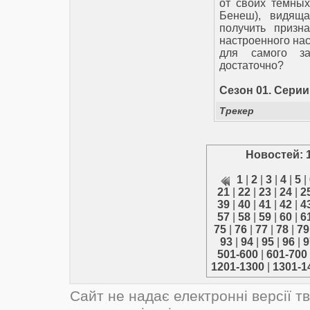
от своих темных
Бенеш), видяща
получить призна
настроенного нас
для самого за
достаточно?
Сезон 01. Серии 
Трекер
Новостей: 
1
|
2
|
3
|
4
|
5
|
21
|
22
|
23
|
24
|
2
39
|
40
|
41
|
42
|
4
57
|
58
|
59
|
60
|
6
75
|
76
|
77
|
78
|
79
93
|
94
|
95
|
96
|
9
501-600
|
601-700
1201-1300
|
1301-1
Сайт не надає електронні версії т