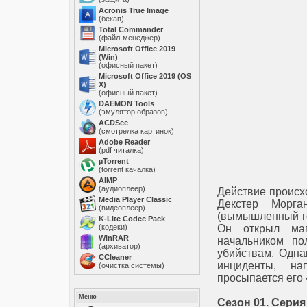
Acronis True Image
(бекап)
Total Commander
(файл-менеджер)
Microsoft Office 2019
(Win)
(офисный пакет)
Microsoft Office 2019 (OS
X)
(офисный пакет)
DAEMON Tools
(эмулятор образов)
ACDSee
(смотрелка картинок)
Adobe Reader
(pdf читалка)
µTorrent
(torrent качалка)
AIMP
(аудиоплеер)
Действие происхо
Media Player Classic
Декстер Морг
(видеоплеер)
(вымышленный го
K-Lite Codec Pack
(кодеки)
Он открыл маг
WinRAR
начальником по
(архиватор)
убийствам. Одна
ССleaner
инциденты, на
(очистка системы)
просыпается его 
Меню
Сезон 01. Серия 