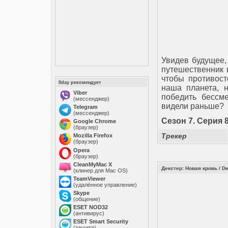
Увидев будущее,
путешественник 
чтобы противост
0day рекомендует
наша планета, 
Viber
победить бессм
(мессенджер)
видели раньше?
Telegram
(мессенджер)
Сезон 7. Cерия 8
Google Chrome
(браузер)
Трекер
Mozilla Firefox
(браузер)
Opera
(браузер)
CleanMyMac X
Декстер: Новая кровь / D
(клинер для Mac OS)
TeamViewer
(удалённое управление)
Skype
(общение)
ESET NOD32
(антивирус)
ESET Smart Security
(защита)