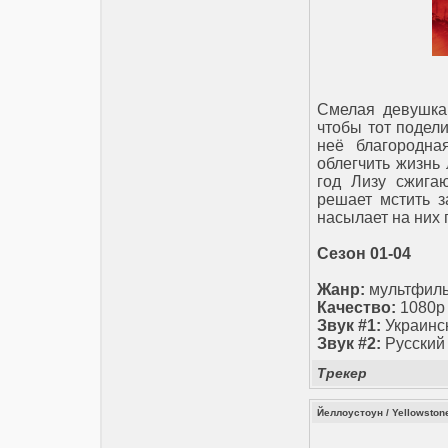
Смелая девушка
чтобы тот подел
неё благородна
облегчить жизнь
год Лизу сжига
решает мстить з
насылает на них 
Сезон 01-04
Жанр:
мультфильм
Качество:
1080p
Звук #1:
Украинс
Звук #2:
Русский
Трекер
Йеллоустоун / Yellowston