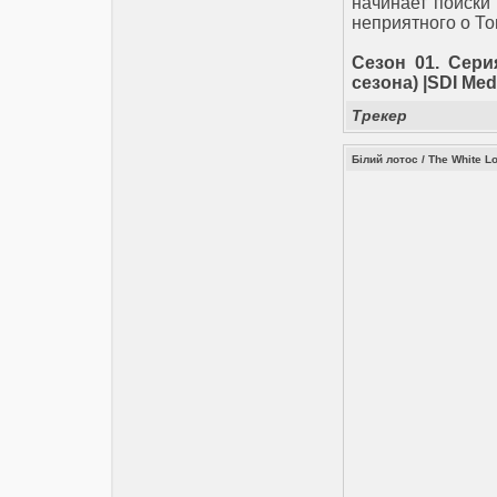
начинает поиски
неприятного о То
Сезон 01. Сери
сезона) |SDI Med
Трекер
Білий лотос / The White L