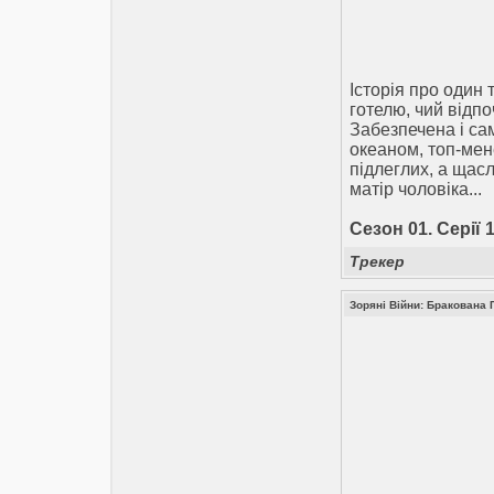
Історія про один 
готелю, чий відпо
Забезпечена і са
океаном, топ-мен
підлеглих, а щас
матір чоловіка...
Сезон 01. Серії 1
Трекер
Зоряні Війни: Бракована П