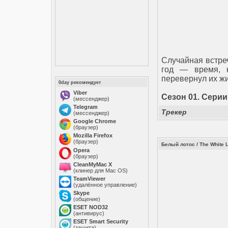
Случайная встре
год — время, к
перевернул их жи
0day рекомендует
Viber
Сезон 01. Серии
(мессенджер)
Telegram
Трекер
(мессенджер)
Google Chrome
(браузер)
Mozilla Firefox
(браузер)
Белый лотос / The White 
Opera
(браузер)
CleanMyMac X
(клинер для Mac OS)
TeamViewer
(удалённое управление)
Skype
(общение)
ESET NOD32
(антивирус)
ESET Smart Security
(защита)