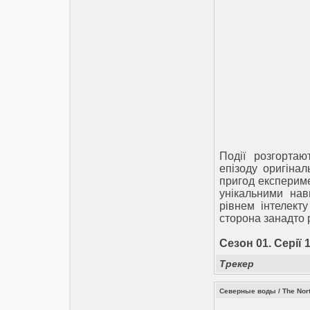
Події розгорта
епізоду оригінал
пригод експериме
унікальними на
рівнем інтелект
сторона занадто р
Сезон 01. Серії 1
Трекер
Северные воды / The Nort