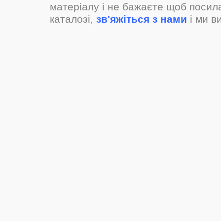
матеріалу і не бажаєте щоб посил
каталозі,
зв'яжіться з нами
і ми в