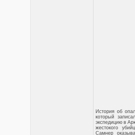
История об опа
который записа
экспедицию в Арк
жестокого убий
Самнер оказыва