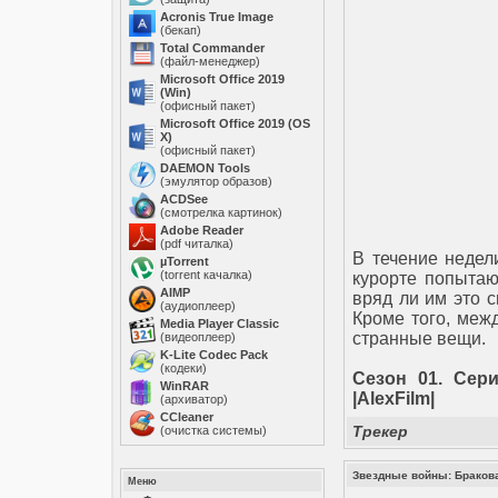
Acronis True Image
(бекап)
Total Commander
(файл-менеджер)
Microsoft Office 2019
(Win)
(офисный пакет)
Microsoft Office 2019 (OS
X)
(офисный пакет)
DAEMON Tools
(эмулятор образов)
ACDSee
(смотрелка картинок)
Adobe Reader
(pdf читалка)
В течение недел
µTorrent
(torrent качалка)
курорте попытаю
AIMP
вряд ли им это с
(аудиоплеер)
Кроме того, меж
Media Player Classic
странные вещи.
(видеоплеер)
K-Lite Codec Pack
(кодеки)
Сезон 01. Сери
WinRAR
|AlexFilm|
(архиватор)
ССleaner
Трекер
(очистка системы)
Звездные войны: Бракован
Меню