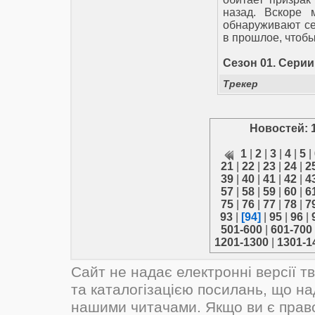
назад. Вскоре 
обнаруживают се
в прошлое, чтоб
Сезон 01. Серии
Трекер
Новостей: 
1
|
2
|
3
|
4
|
5
|
21
|
22
|
23
|
24
|
2
39
|
40
|
41
|
42
|
4
57
|
58
|
59
|
60
|
6
75
|
76
|
77
|
78
|
7
93
|
[94]
|
95
|
96
|
501-600
|
601-700
1201-1300
|
1301-1
Сайт не надає електронні версії т
та каталогізацією посилань, що н
нашими читачами. Якщо ви є прав