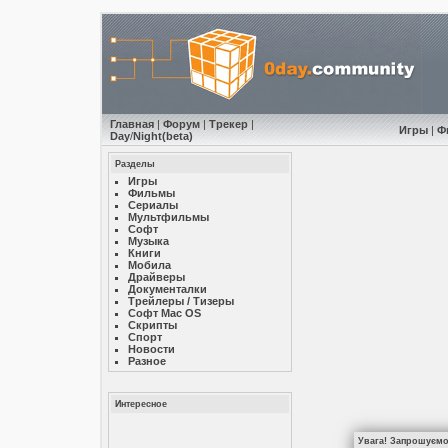
Главная
|
Форум
|
Трекер
|
Игры
|
Ф
Day
/
Night
(beta)
Разделы
Игры
Фильмы
Сериалы
Мультфильмы
Софт
Музыкa
Книги
Мобила
Драйверы
Документалки
Трейлеры / Тизеры
Софт Mac OS
Скрипты
Спорт
Новости
Разное
Интересное
Увага! Запрошуємо