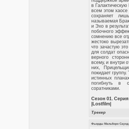
поддержкой армии
в Галактическую
всем этом хаосе
сохраняет лиш
называемая Брак
и Эхо в результа
побочного эффект
сомнению все от
жестоко вырезат
что зачастую эт
для солдат опас
верного сторон
всему, и внутри 
них, Прицельщи
покидает группу.
истинных планах
погибнуть в 
соратниками.
Сезон 01. Серия
|Lostfilm|
Трекер
Фьорды Мальборо Саунд /