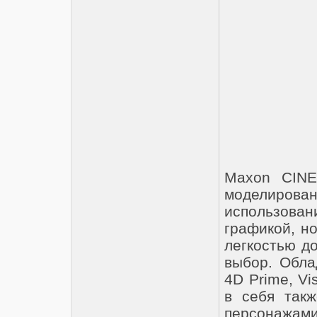
Maxon CINE
моделирова
использован
графикой, н
легкостью д
выбор. Обла
4D Prime, Vi
в себя так
персонаж