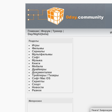
Главная
|
Форум
|
Трекер
|
И
Day
/
Night
(beta)
Разделы
Игры
Фильмы
Сериалы
Мультфильмы
Софт
Музыкa
Книги
Мобила
Драйверы
Документалки
Трейлеры / Тизеры
Софт Mac OS
Скрипты
Спорт
Новости
Разное
Интересное
Увага! Запрошуєм