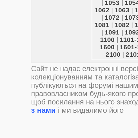
|
1053
|
105
1062
|
1063
|
|
1072
|
107
1081
|
1082
|
|
1091
|
109
1100
|
1101-
1600
|
1601-
2100
|
210
Сайт не надає електронні версі
колекціонуванням та каталогі
публікуються на форумі нашим
правовласником будь-якого пре
щоб посилання на нього знахо
з нами
і ми видалимо його