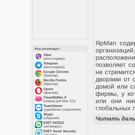
ЯрМап содер
организаци
0day рекомендует
Viber
расположени
(мессенджер)
позволяет с
Telegram
(мессенджер)
не стремится
Google Chrome
(браузер)
дворами от 
Mozilla Firefox
(браузер)
домой или с
Opera
фирмы, у ко
(браузер)
CleanMyMac X
или они ник
(клинер для Mac OS)
TeamViewer
глобальных п
(удалённое управление)
Skype
Читать дал
(общение)
ESET NOD32
(антивирус)
ESET Smart Security
(защита)