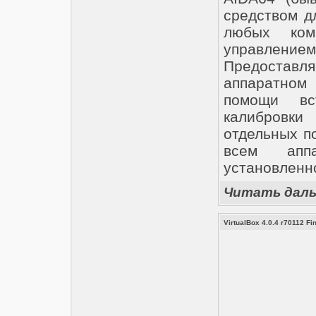
средством д
любых ком
управление
Предостав
аппаратном 
помощи вс
калибровки
отдельных п
всем апп
установленн
Читать дал
VirtualBox 4.0.4 r70112 Fi