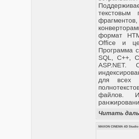
Поддержив
текстовым 
фрагмент
конвертора
формат HTM
Office и ц
Программа с
SQL, C++, C
ASP.NET. 
индексирова
для всех 
полнотекст
файлов. 
ранжирование
Читать дал
MAXON CINEMA 4D Studio 