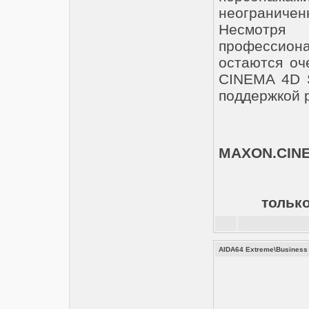
неограничен
Несмотря
профессиона
остаются оч
CINEMA 4D S
поддержкой р
MAXON.CINE
только
AIDA64 Extreme\Business E