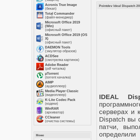
Acronis True Image
Pointdev Ideal Dispatch 20
(бекап)
Total Commander
(файл-менеджер)
Microsoft Office 2019
(Win)
(офисный пакет)
Microsoft Office 2019 (OS
X)
(офисный пакет)
DAEMON Tools
(эмулятор образов)
ACDSee
(смотрелка картинок)
Adobe Reader
(pdf читалка)
µTorrent
(torrent качалка)
AIMP
(аудиоплеер)
Media Player Classic
(видеоплеер)
IDEAL Disp
K-Lite Codec Pack
программно
(кодеки)
WinRAR
серверах и 
(архиватор)
ССleaner
Dispatch вы
(очистка системы)
патчи, выпо
определили
Меню