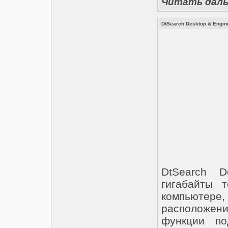
Читать дал
DtSearch Desktop & Engin
DtSearch D
гигабайты 
компьютер
расположени
функции по