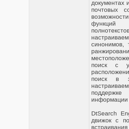
документах 
почтовых с
возможност
функций и
полнотексто
настраиваем
синонимов, 
ранжирова
местоположе
поиск с у
расположен
поиск в з
настраиваем
поддержке 
информации 
DtSearch E
движок с п
встраиван