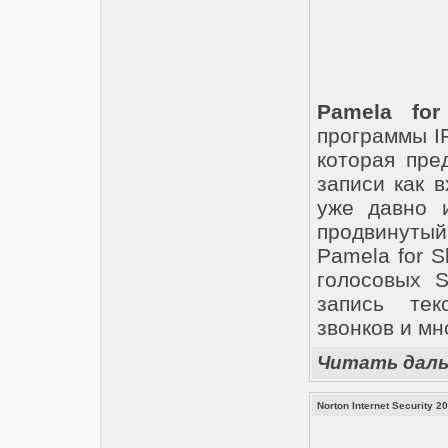
Pamela for
программы I
которая пре
записи как 
уже давно и
продвинуты
Pamela for S
голосовых S
запись тек
звонков и мн
Читать дал
Norton Internet Security 2