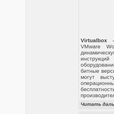
Virtualbox
- 
VMware Wor
динамическ
инструкций
оборудовани
битные верс
могут выст
операцио
бесплатнос
производите
Читать дал