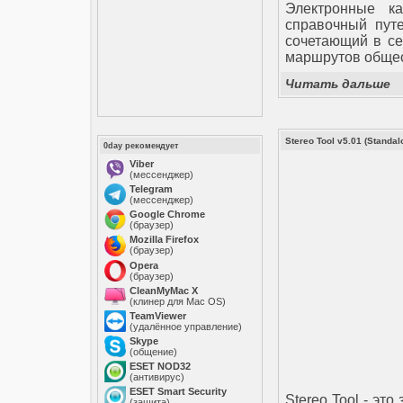
Электронные ка
справочный пут
сочетающий в се
маршрутов общес
Читать дальше
Stereo Tool v5.01 (Standal
0day рекомендует
Viber
(мессенджер)
Telegram
(мессенджер)
Google Chrome
(браузер)
Mozilla Firefox
(браузер)
Opera
(браузер)
CleanMyMac X
(клинер для Mac OS)
TeamViewer
(удалённое управление)
Skype
(общение)
ESET NOD32
(антивирус)
ESET Smart Security
Stereo Tool - эт
(защита)