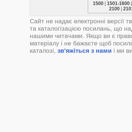
1500
|
1501-1600
2100
|
210
Сайт не надає електронні версії т
та каталогізацією посилань, що н
нашими читачами. Якщо ви є прав
матеріалу і не бажаєте щоб посил
каталозі,
зв'яжіться з нами
і ми в