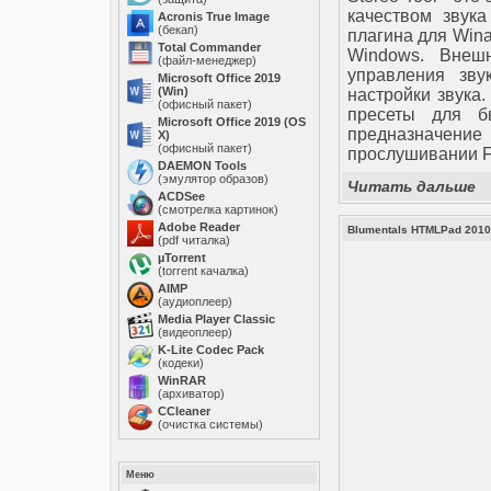
качеством звука
Acronis True Image
(бекап)
плагина для Wina
Total Commander
Windows. Внеш
(файл-менеджер)
управления зву
Microsoft Office 2019
(Win)
настройки звука
(офисный пакет)
пресеты для бы
Microsoft Office 2019 (OS
предназначение
X)
(офисный пакет)
прослушивании F
DAEMON Tools
(эмулятор образов)
Читать дальше
ACDSee
(смотрелка картинок)
Adobe Reader
Blumentals HTMLPad 2010 
(pdf читалка)
µTorrent
(torrent качалка)
AIMP
(аудиоплеер)
Media Player Classic
(видеоплеер)
K-Lite Codec Pack
(кодеки)
WinRAR
(архиватор)
ССleaner
(очистка системы)
Меню