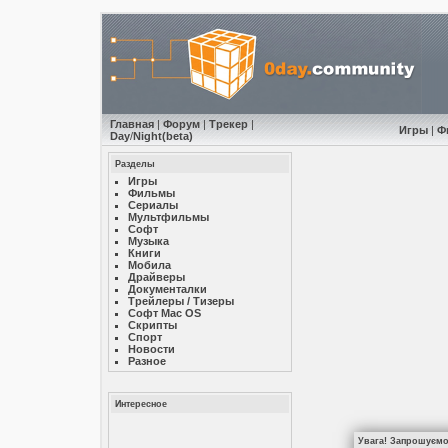
Главная
|
Форум
|
Трекер
|
Игры
|
Ф
Day
/
Night
(beta)
Разделы
Игры
Фильмы
Сериалы
Мультфильмы
Софт
Музыкa
Книги
Мобила
Драйверы
Документалки
Трейлеры / Тизеры
Софт Mac OS
Скрипты
Спорт
Новости
Разное
Интересное
Увага! Запрошуємо