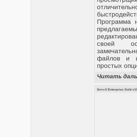
отличительн
быстродей
Программа 
предлагаем
редактирова
своей ос
замечательн
файлов и ц
простых опц
Читать дал
Serv-U Enterprise Gold v10