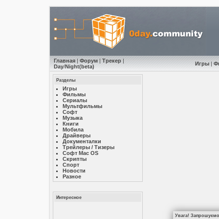
Главная
|
Форум
|
Трекер
|
Игры
|
Ф
Day
/
Night
(beta)
Разделы
Игры
Фильмы
Сериалы
Мультфильмы
Софт
Музыкa
Книги
Мобила
Драйверы
Документалки
Трейлеры / Тизеры
Софт Mac OS
Скрипты
Спорт
Новости
Разное
Интересное
Увага! Запрошуємо