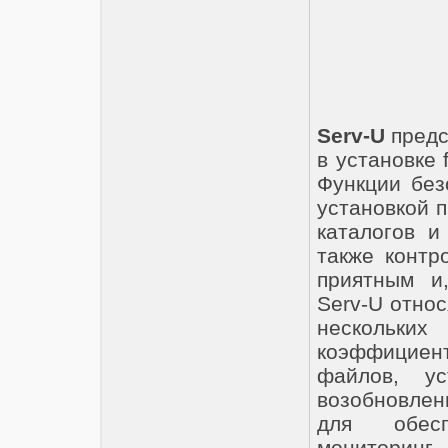
Serv-U
предс
в установке 
Функции без
установкой п
каталогов и
также контр
приятным и
Serv-U отно
нескольк
коэффициент
файлов, ус
возобновле
для обесп
мониторинг