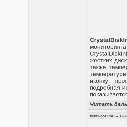
CrystalDiskI
мониторин
CrystalDiskI
жестких диск
также темпе
температуре
иконку пр
подробная и
показывается
Читать дал
ESET NOD32 Offline Updat