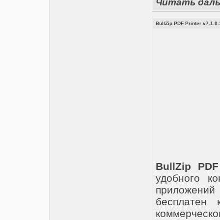
Читать дал
BullZip PDF Printer v7.1.0
BullZip PDF
удобного к
приложений M
бесплатен 
коммерческ