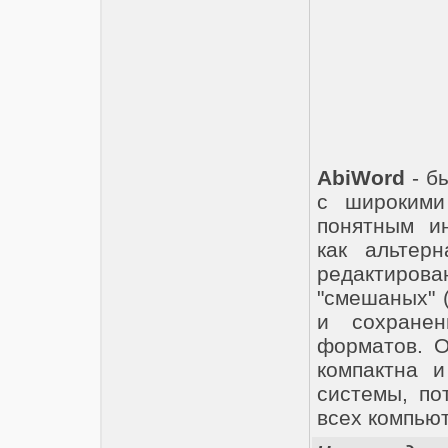
AbiWord
- б
с широкими
понятным и
как альтерн
редактирова
"смешаных" 
и сохране
форматов. О
компактна и
системы, по
всех компью