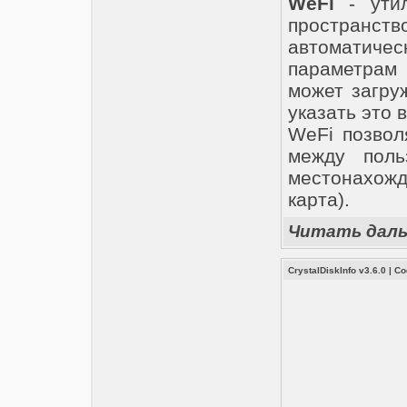
WeFi
- утил
пространс
автоматич
параметрам
может загру
указать это 
WeFi позвол
между поль
местонахожд
карта).
Читать дал
CrystalDiskInfo v3.6.0
|
Со