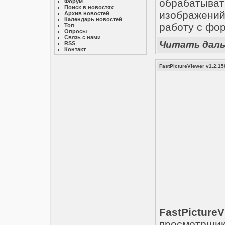
обрабатыв
Форум
Поиск в новостях
изображений
Архив новостей
Календарь новостей
работу с фо
Топ
Опросы
Связь с нами
Читать дал
RSS
Контакт
FastPictureViewer v1.2.15
FastPictureV
просмотрщ