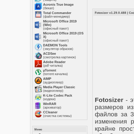
Acronis True Image
(бекап)
Total Commander
Fotosizer v1.29.0.488
|
Со
(файл-менеджер)
Microsoft Office 2019
(Win)
(офисный пакет)
Microsoft Office 2019 (OS
X)
(офисный пакет)
DAEMON Tools
(эмулятор образов)
ACDSee
(смотрелка картинок)
Adobe Reader
(pdf читалка)
µTorrent
(torrent качалка)
AIMP
(аудиоплеер)
Media Player Classic
(видеоплеер)
K-Lite Codec Pack
Fotosizer
- э
(кодеки)
WinRAR
размеров из
(архиватор)
ССleaner
файлов за 3
(очистка системы)
изменения р
крайне прос
Меню