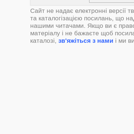
Сайт не надає електронні версії т
та каталогізацією посилань, що н
нашими читачами. Якщо ви є прав
матеріалу і не бажаєте щоб посил
каталозі,
зв'яжіться з нами
і ми в