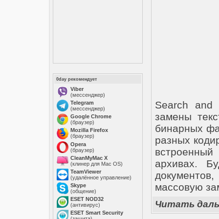
0day рекомендует
Viber
(мессенджер)
Search and 
Telegram
(мессенджер)
замены текс
Google Chrome
(браузер)
бинарных фа
Mozilla Firefox
(браузер)
разных кодир
Opera
встроенный 
(браузер)
CleanMyMac X
архивах. Б
(клинер для Mac OS)
TeamViewer
документов
(удалённое управление)
массовую за
Skype
(общение)
ESET NOD32
Читать дал
(антивирус)
ESET Smart Security
(защита)