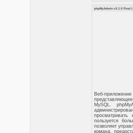
phpMyAdmin v3.1.0 Final
Веб-приложение
представляющее 
MySQL. phpMyA
администриров
просматривать
пользуется боль
позволяет управ
команд, предос