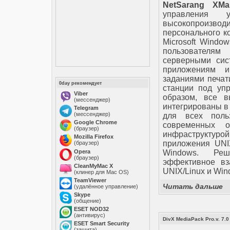
NetSarang XMan
управления 
высокопроизводи
персонального к
Microsoft Window
пользователя
серверными сис
приложениям 
заданиями печат
0day рекомендует
станции под уп
Viber
образом, все в
(мессенджер)
интегрированы в 
Telegram
(мессенджер)
для всех поль
Google Chrome
современных о
(браузер)
инфраструктур
Mozilla Firefox
приложения UNI
(браузер)
Opera
Windows. Реш
(браузер)
эффективное вз
CleanMyMac X
UNIX/Linux и Win
(клинер для Mac OS)
TeamViewer
Читать дальше
(удалённое управление)
Skype
(общение)
ESET NOD32
(антивирус)
DivX MediaPack Pro.v. 7.0
ESET Smart Security
(защита)