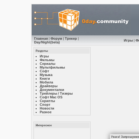
Главная
|
Форум
|
Трекер
|
Игры
|
Ф
Day
/
Night
(beta)
Разделы
Игры
Фильмы
Сериалы
Мультфильмы
Софт
Музыкa
Книги
Мобила
Драйверы
Документалки
Трейлеры / Тизеры
Софт Mac OS
Скрипты
Спорт
Новости
Разное
Интересное
Увага! Запрошуємо