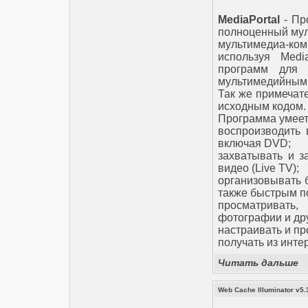
MediaPortal
- Пр
полноценный мул
мультимедиа-ком
используя Medi
программ для 
мультимедийным
Так же примечате
исходным кодом.
Программа умеет
воспроизводить
включая DVD;
захватывать и з
видео (Live TV);
организовывать 
также быстрым п
просматриват
фотографии и др
настраивать и п
получать из инте
Читать дальше
Web Cache Illuminator v5.