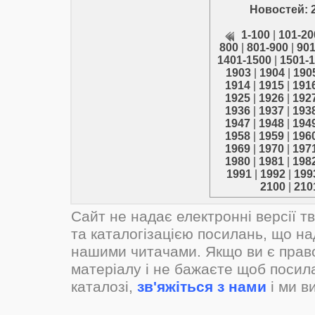
Новостей: 
1-100
|
101-20
800
|
801-900
|
901
1401-1500
|
1501-
1903
|
1904
|
190
1914
|
1915
|
191
1925
|
1926
|
192
1936
|
1937
|
193
1947
|
1948
|
194
1958
|
1959
|
196
1969
|
1970
|
197
1980
|
1981
|
198
1991
|
1992
|
199
2100
|
210
Сайт не надає електронні версії т
та каталогізацією посилань, що н
нашими читачами. Якщо ви є прав
матеріалу і не бажаєте щоб посил
каталозі,
зв'яжіться з нами
і ми в