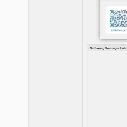
NetSarang Xmanager Enter