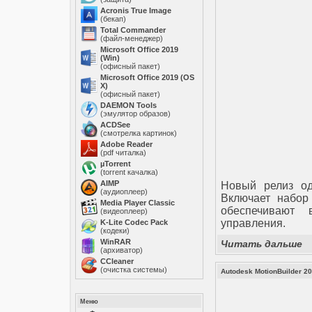
Acronis True Image
(бекап)
Total Commander
(файл-менеджер)
Microsoft Office 2019
(Win)
(офисный пакет)
Microsoft Office 2019 (OS
X)
(офисный пакет)
DAEMON Tools
(эмулятор образов)
ACDSee
(смотрелка картинок)
Adobe Reader
(pdf читалка)
µTorrent
(torrent качалка)
AIMP
Новый релиз од
(аудиоплеер)
Включает набор
Media Player Classic
обеспечивают 
(видеоплеер)
управления.
K-Lite Codec Pack
(кодеки)
WinRAR
Читать дальше
(архиватор)
ССleaner
(очистка системы)
Autodesk MotionBuilder 2
Меню