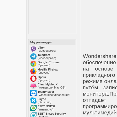
0day рекомендует
Viber
(мессенджер)
Wondersha
Telegram
(мессенджер)
обеспечение
Google Chrome
(браузер)
на основе 
Mozilla Firefox
(браузер)
прикладного
Opera
режиме онла
(браузер)
CleanMyMac X
путём запи
(клинер для Mac OS)
TeamViewer
монитора.
(удалённое управление)
отпадае
Skype
(общение)
программ
ESET NOD32
(антивирус)
мультиме
ESET Smart Security
(защита)