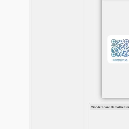
Wondershare DemoCreator 