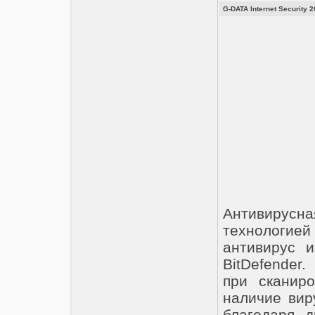
G-DATA Internet Security 2
Антивиру
технологи
антивирус и
BitDefender.
при сканир
наличие вир
благодаря д