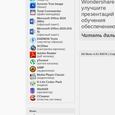
Wondersha
Acronis True Image
улучшите 
(бекап)
Total Commander
презентаци
(файл-менеджер)
Microsoft Office 2019
обучения 
(Win)
(офисный пакет)
обеспечению
Microsoft Office 2019 (OS
X)
Читать дал
(офисный пакет)
DAEMON Tools
(эмулятор образов)
ACDSee
(смотрелка картинок)
Adobe Reader
DU Meter 4.01 R3076
|
Со
(pdf читалка)
µTorrent
(torrent качалка)
AIMP
(аудиоплеер)
Media Player Classic
(видеоплеер)
K-Lite Codec Pack
(кодеки)
WinRAR
(архиватор)
ССleaner
(очистка системы)
Меню