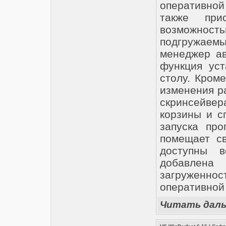
оперативной
также при
возможность
подгружае
менеджер ав
функция уст
столу. Кром
изменения р
скринсейве
корзины и с
запуска про
помещает св
доступны 
добавлен
загруженнос
оперативной 
Читать дал