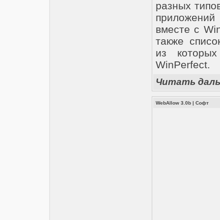
разных типов
приложений
вместе с Wi
также списо
из которых
WinPerfect.
Читать дал
WebAllow 3.0b
|
Софт