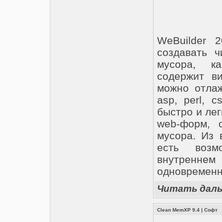
WeBuilder 2
создавать ч
мусора, к
содержит в
можно отлаж
asp, perl, c
быстро и ле
web-форм, 
мусора. Из 
есть возм
внутренне
одновременн
Читать дал
Clean MemXP 9.4
|
Софт