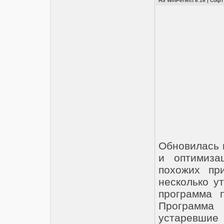
HS WinPerfect 6.16
|
Софт
Обновилась 
и оптимиза
похожих пр
несколько у
программа 
Программа 
устаревшие