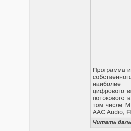
Программа и
собственног
наиболее 
цифрового ви
потокового 
том числе M
AAC Audio, F
Читать дал