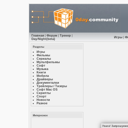
Главная
|
Форум
|
Трекер
|
Игры
|
Ф
Day
/
Night
(beta)
Разделы
Игры
Фильмы
Сериалы
Мультфильмы
Софт
Музыкa
Книги
Мобила
Драйверы
Документалки
Трейлеры / Тизеры
Софт Mac OS
Скрипты
Спорт
Новости
Разное
Интересное
Увага! Запрошуємо