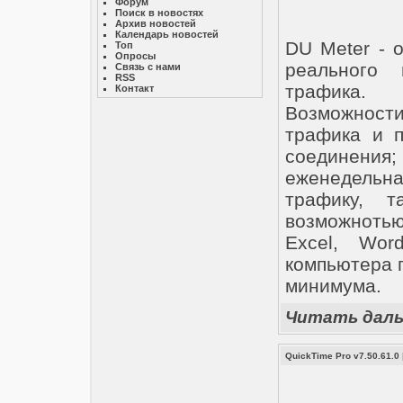
Форум
Поиск в новостях
Архив новостей
Календарь новостей
DU Meter - 
Топ
Опросы
реального 
Связь с нами
RSS
трафика.
Контакт
Возможност
трафика и 
соединени
еженедельна
трафику, 
возможноть
Excel, Wor
компьютера 
минимума.
Читать дал
QuickTime Pro v7.50.61.0