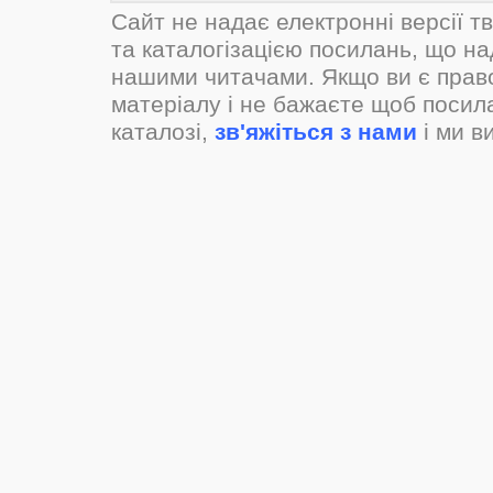
Сайт не надає електронні версії т
та каталогізацією посилань, що н
нашими читачами. Якщо ви є прав
матеріалу і не бажаєте щоб посил
каталозі,
зв'яжіться з нами
і ми в