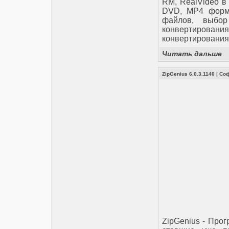
RM, RealVideo в
DVD, MP4 форма
файлов, выбор
конвертировани
конвертирования
Читать дальше
ZipGenius 6.0.3.1140
|
Со
ZipGenius - Про