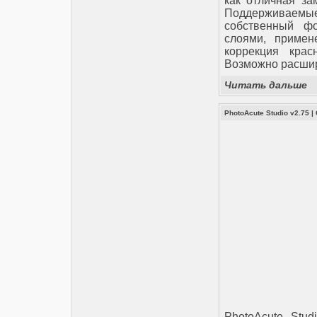
как отличная за
Поддерживаемы
собственный ф
слоями, примен
коррекция кра
Возможно расшир
Читать дальше
PhotoAcute Studio v2.75
|
PhotoAcute Stud