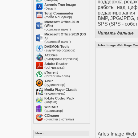
поддержка редак
Acronis True Image
работы над циф
(бекап)
редактирования
Total Commander
(файл-менеджер)
BMP, JPG/JPEG, G
Microsoft Office 2019
SPS (SPS - собс
(Win)
(офисный пакет)
Читать дальше
Microsoft Office 2019 (OS
X)
(офисный пакет)
Arles Image Web Page Crea
DAEMON Tools
(эмулятор образов)
ACDSee
(смотрелка картинок)
Adobe Reader
(pdf читалка)
µTorrent
(torrent качалка)
AIMP
(аудиоплеер)
Media Player Classic
(видеоплеер)
K-Lite Codec Pack
(кодеки)
WinRAR
(архиватор)
ССleaner
(очистка системы)
Arles Image Web 
Меню