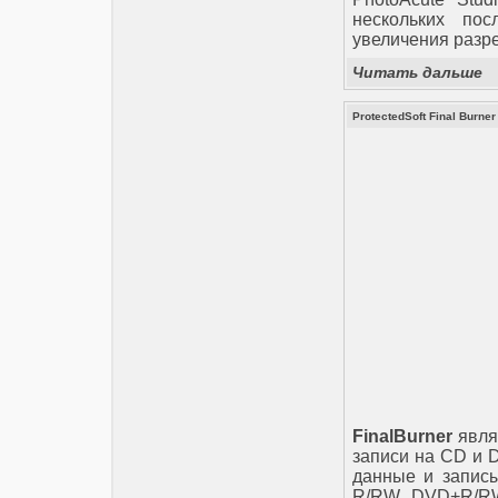
нескольких по
увеличения разр
Читать дальше
ProtectedSoft Final Burner
FinalBurner
явля
записи на CD и 
данные и записы
R/RW, DVD+R/RW,