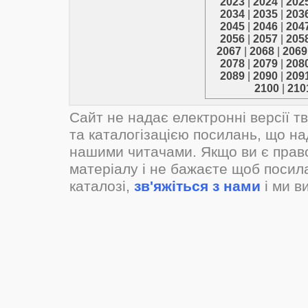
2023
|
2024
|
202
2034
|
2035
|
203
2045
|
2046
|
204
2056
|
2057
|
205
2067
|
2068
|
2069
2078
|
2079
|
208
2089
|
2090
|
209
2100
|
210
Сайт не надає електронні версії т
та каталогізацією посилань, що н
нашими читачами. Якщо ви є прав
матеріалу і не бажаєте щоб посил
каталозі,
зв'яжіться з нами
і ми в