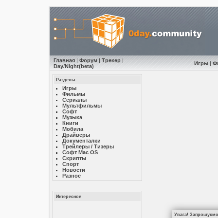
Главная
|
Форум
|
Трекер
|
Игры
|
Ф
Day
/
Night
(beta)
Разделы
Игры
Фильмы
Сериалы
Мультфильмы
Софт
Музыкa
Книги
Мобила
Драйверы
Документалки
Трейлеры / Тизеры
Софт Mac OS
Скрипты
Спорт
Новости
Разное
Интересное
Увага! Запрошуємо