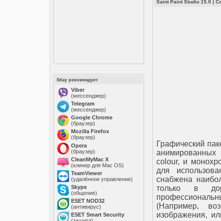
Saint Paint Studio 15.0
|
С
0day рекомендует
Viber
(мессенджер)
Telegram
(мессенджер)
Google Chrome
(браузер)
Mozilla Firefox
(браузер)
Графический пак
Opera
(браузер)
анимированных р
CleanMyMac X
colour, и монох
(клинер для Mac OS)
для использова
TeamViewer
снабжена наибо
(удалённое управление)
Skype
только в до
(общение)
профессиональ
ESET NOD32
(Например, во
(антивирус)
изображения, и
ESET Smart Security
(защита)