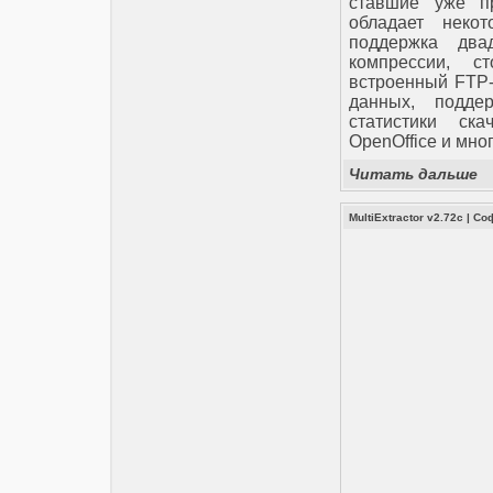
ставшие уже пр
обладает неко
поддержка два
компрессии, с
встроенный FTP-
данных, подде
статистики ск
OpenOffice и мно
Читать дальше
MultiExtractor v2.72c
|
Со