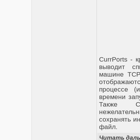
CurrPorts - 
выводит сп
машине TCP/
отображают
процессе (и
времени зап
Также Cu
нежелательн
сохранять и
файл.
Читать дал