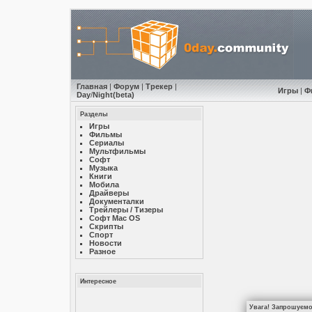
Главная
|
Форум
|
Трекер
|
Игры
|
Ф
Day
/
Night
(beta)
Разделы
Игры
Фильмы
Сериалы
Мультфильмы
Софт
Музыкa
Книги
Мобила
Драйверы
Документалки
Трейлеры / Тизеры
Софт Mac OS
Скрипты
Спорт
Новости
Разное
Интересное
Увага! Запрошуємо