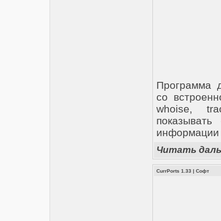
Программа д
со встроенн
whoise, t
показывать
информации и
Читать дал
CurrPorts 1.33
|
Софт