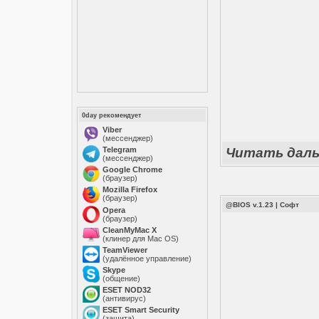
0day рекомендует
Viber
(мессенджер)
Telegram
Читать дал
(мессенджер)
Google Chrome
(браузер)
Mozilla Firefox
(браузер)
@BIOS v.1.23
|
Софт
Opera
(браузер)
CleanMyMac X
(клинер для Mac OS)
TeamViewer
(удалённое управление)
Skype
(общение)
ESET NOD32
(антивирус)
ESET Smart Security
(защита)