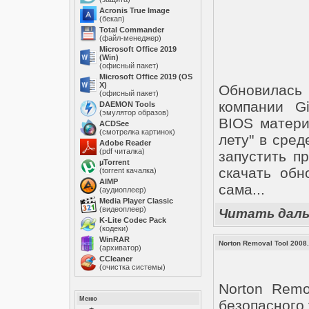
Acronis True Image
(бекап)
Total Commander
(файл-менеджер)
Microsoft Office 2019
(Win)
(офисный пакет)
Microsoft Office 2019 (OS
X)
Обновилас
(офисный пакет)
компании G
DAEMON Tools
(эмулятор образов)
BIOS матери
ACDSee
(смотрелка картинок)
лету" в сред
Adobe Reader
(pdf читалка)
запустить п
µTorrent
скачать обн
(torrent качалка)
AIMP
сама...
(аудиоплеер)
Media Player Classic
(видеоплеер)
Читать дал
K-Lite Codec Pack
(кодеки)
WinRAR
Norton Removal Tool 2008.
(архиватор)
ССleaner
(очистка системы)
Norton Remo
Меню
безопасного 