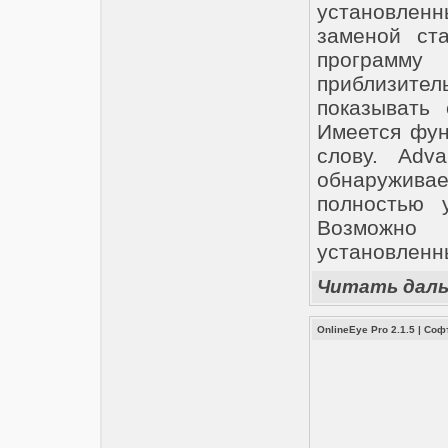
установлен
заменой ста
программ
приблизит
показывать 
Имеется фун
слову. Adva
обнаружив
полностью 
Возможно
установленн
Читать дал
OnlineEye Pro 2.1.5
|
Соф