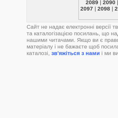
2089
|
2090
2097
|
2098
|
2
Сайт не надає електронні версії т
та каталогізацією посилань, що н
нашими читачами. Якщо ви є прав
матеріалу і не бажаєте щоб посил
каталозі,
зв'яжіться з нами
і ми в