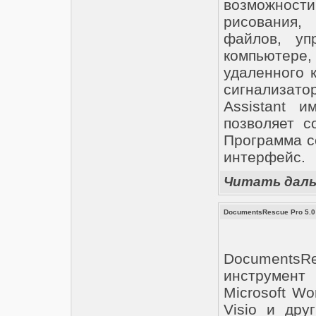
возможности
рисования,
файлов, уп
компьютере,
удаленного 
сигнализато
Assistant 
позволяет с
Программа с
интерфейс.
Читать дал
DocumentsRescue Pro 5.0 
Documents
инструмен
Microsoft Wor
Visio и дру