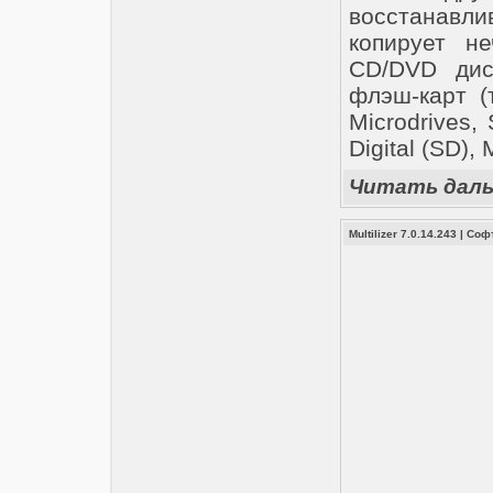
восстанав
копирует н
CD/DVD дис
флэш-карт (т
Microdrives,
Digital (SD),
Читать дал
Multilizer 7.0.14.243
|
Соф