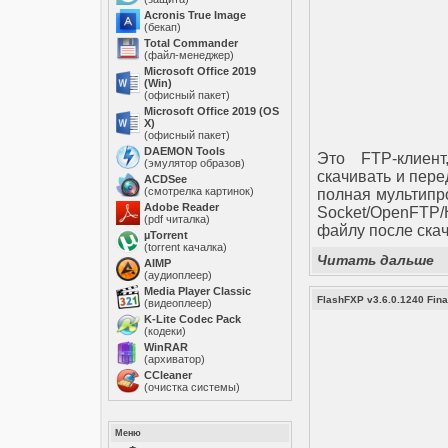
Acronis True Image
(бекап)
Total Commander
(файл-менеджер)
Microsoft Office 2019
(Win)
(офисный пакет)
Microsoft Office 2019 (OS
X)
(офисный пакет)
DAEMON Tools
Это FTP-клиент
(эмулятор образов)
скачивать и пер
ACDSee
(смотрелка картинок)
полная мультипро
Adobe Reader
Socket/OpenFTP/
(pdf читалка)
файлу после скач
µTorrent
(torrent качалка)
Читать дальше
AIMP
(аудиоплеер)
Media Player Classic
FlashFXP v3.6.0.1240 Fina
(видеоплеер)
K-Lite Codec Pack
(кодеки)
WinRAR
(архиватор)
ССleaner
(очистка системы)
Меню