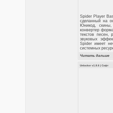
Spider Player B
сделанный на ос
Юникод, скины,
конвертер форма
текстов песен, 
звуковых эффект
Spider имеет н
системных ресур
Читать дальше
Unlocker v1.8.6
|
Софт