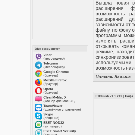
Вышла новая ве
расширения ф
возможность р
расширений дл
зависимости от т
файлу, по фону о
программы можн
изменять расши
открывать кома
0day рекомендует
режиме, находит
Viber
синхронизирова
(мессенджер)
используемыми 
Telegram
(мессенджер)
возможность наз
Google Chrome
(браузер)
Читать дальше
Mozilla Firefox
(браузер)
Opera
(браузер)
FTPRush v1.1.219
|
Софт
CleanMyMac X
(клинер для Mac OS)
TeamViewer
(удалённое управление)
Skype
(общение)
ESET NOD32
(антивирус)
ESET Smart Security
(защита)