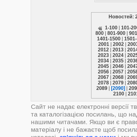
Новостей: 
1-100
|
101-20
800
|
801-900
|
901
1401-1500
|
1501
2001
|
2002
|
200
2012
|
2013
|
201
2023
|
2024
|
202
2034
|
2035
|
203
2045
|
2046
|
204
2056
|
2057
|
205
2067
|
2068
|
206
2078
|
2079
|
208
2089
|
[2090]
|
209
2100
|
210
Сайт не надає електронні версії т
та каталогізацією посилань, що н
нашими читачами. Якщо ви є прав
матеріалу і не бажаєте щоб посил