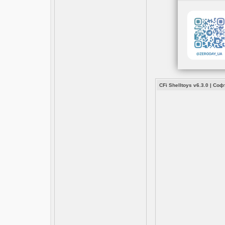
CFi Shelltoys v6.3.0
|
Соф