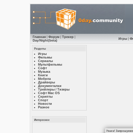
Главная
|
Форум
|
Трекер
|
Игры
|
Ф
Day
/
Night
(beta)
Разделы
Игры
Фильмы
Сериалы
Мультфильмы
Софт
Музыкa
Книги
Мобила
Драйверы
Документалки
Трейлеры / Тизеры
Софт Mac OS
Скрипты
Спорт
Новости
Разное
Интересное
Увага! Запрошуємо