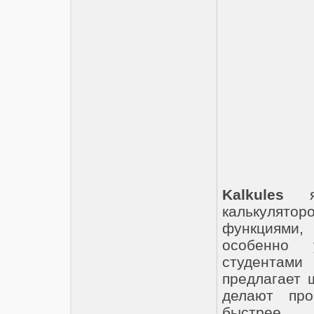
Kalkules
яв
калькулят
функциями,
особенно
студентам
предлагает 
делают пр
быстрее.