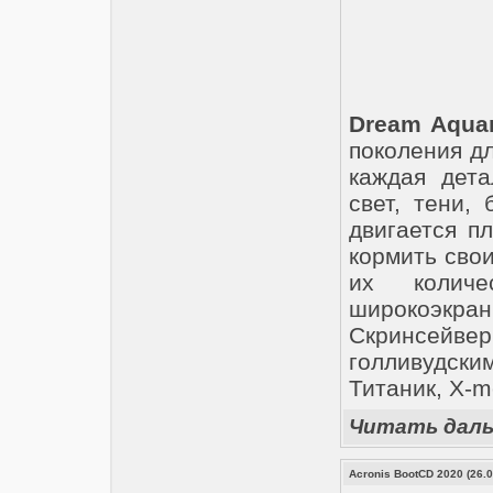
Dream Aqua
поколения д
каждая дет
свет, тени,
двигается п
кормить сво
их количе
широкоэкр
Скринсейвер
голливудски
Титаник, X-m
Читать дал
Acronis BootCD 2020 (26.0