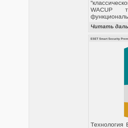
"классичес
WACUP та
функциональ
Читать дал
ESET Smart Security Premi
Технология 