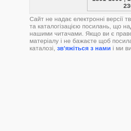
23
Сайт не надає електронні версії т
та каталогізацією посилань, що н
нашими читачами. Якщо ви є прав
матеріалу і не бажаєте щоб посил
каталозі,
зв'яжіться з нами
і ми в