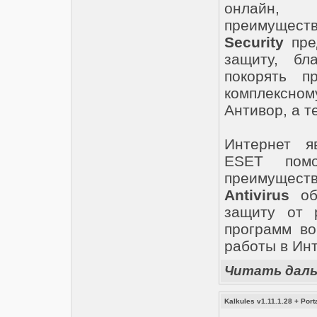
онлайн, 
преимущес
Security
пред
защиту, бл
покорять п
комплексно
Антивор, а т
Интернет я
ESET помо
преимущес
Antivirus
обе
защиту от 
программ во
работы в Инт
Читать дал
Kalkules v1.11.1.28 + Port