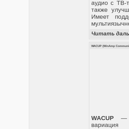
аудио с ТВ-
также улуч
Имеет подд
мультиязычно
Читать дал
WACUP (WinAmp Community 
WACUP
— э
вариация 