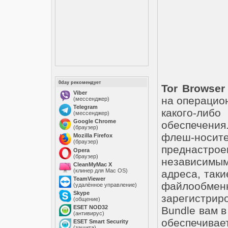
0day рекомендует
Tor Browser
Viber
на операцио
(мессенджер)
Telegram
какого-ли
(мессенджер)
Google Chrome
обеспечени
(браузер)
флеш-нос
Mozilla Firefox
(браузер)
преднастрое
Opera
(браузер)
независимым
CleanMyMac X
(клинер для Mac OS)
адреса, таки
TeamViewer
файлообме
(удалённое управление)
Skype
зарегистрир
(общение)
ESET NOD32
Bundle вам 
(антивирус)
обеспечива
ESET Smart Security
(защита)