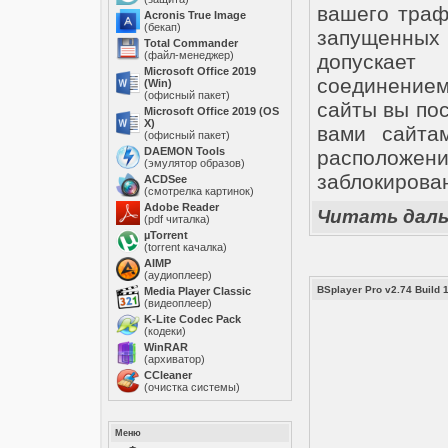
вашего траф
Acronis True Image
(бекап)
запущенных 
Total Commander
(файл-менеджер)
допускает
Microsoft Office 2019
соединением
(Win)
(офисный пакет)
сайты вы по
Microsoft Office 2019 (OS
X)
вами сайта
(офисный пакет)
DAEMON Tools
располож
(эмулятор образов)
заблокирова
ACDSee
(смотрелка картинок)
Adobe Reader
Читать дал
(pdf читалка)
µTorrent
(torrent качалка)
AIMP
(аудиоплеер)
BSplayer Pro v2.74 Build 
Media Player Classic
(видеоплеер)
K-Lite Codec Pack
(кодеки)
WinRAR
(архиватор)
ССleaner
(очистка системы)
Меню