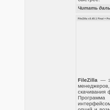
Читать дал
FileZilla v3.45.1 Final + Po
FileZilla
— эт
менеджеров
скачивания 
Программа
интерфейсом
опций и воз