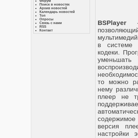
Форум
Поиск в новостях
Архив новостей
Календарь новостей
Топ
Опросы
BSPlayer
Связь с нами
RSS
позволяющи
Контакт
мультимедий
в системе 
кодеки. Про
уменьшать
воспроизвод
необходимос
то можно р
нему различ
плеер не т
поддержива
автоматиче
содержимо
версия пле
настройки 