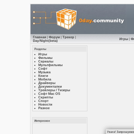
Главная
|
Форум
|
Трекер
|
Игры
|
Ф
Day
/
Night
(beta)
Разделы
Игры
Фильмы
Сериалы
Мультфильмы
Софт
Музыкa
Книги
Мобила
Драйверы
Документалки
Трейлеры / Тизеры
Софт Mac OS
Скрипты
Спорт
Новости
Разное
Интересное
Увага! Запрошуємо