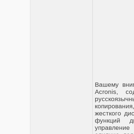
Вашему вним
Acronis, с
русскоязы
копировани
жесткого ди
функций д
управление