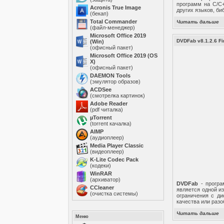
программ на C/C+
Acronis True Image
других языков, би
(бекап)
Total Commander
Читать дальше
(файл-менеджер)
Microsoft Office 2019
DVDFab v8.1.2.6 Fi
(Win)
(офисный пакет)
Microsoft Office 2019 (OS
X)
(офисный пакет)
DAEMON Tools
(эмулятор образов)
ACDSee
(смотрелка картинок)
Adobe Reader
(pdf читалка)
µTorrent
(torrent качалка)
AIMP
(аудиоплеер)
Media Player Classic
(видеоплеер)
K-Lite Codec Pack
(кодеки)
WinRAR
(архиватор)
DVDFab
- програ
ССleaner
является одной и
(очистка системы)
ограничения с д
качества или разо
Читать дальше
Меню