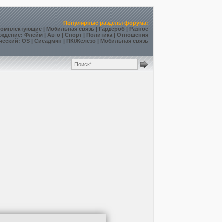
Популярные разделы форума:
Комплектующие
|
Мобильная связь
|
Гардероб
|
Разное
уждение
:
Флейм
|
Авто
|
Спорт
|
Политика
|
Отношения
ческий
:
OS
|
Сисадмин
|
ПК/Железо
|
Мобильная связь