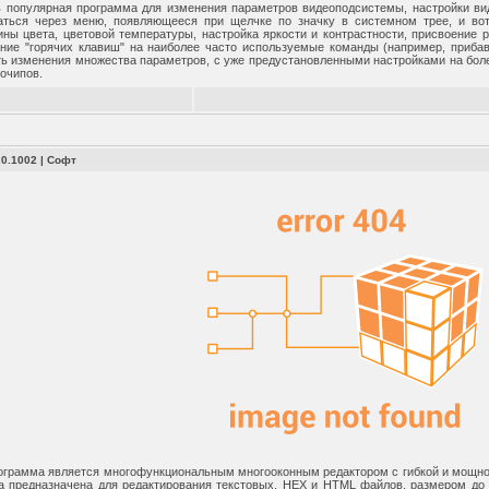
нь популярная программа для изменения параметров видеоподсистемы, настройки ви
аться через меню, появляющееся при щелчке по значку в системном трее, и вот
ины цвета, цветовой температуры, настройка яркости и контрастности, присвоени
ение "горячих клавиш" на наиболее часто используемые команды (например, приба
ь изменения множества параметров, с уже предустановленными настройками на бол
еочипов.
.0.1002
|
Софт
ограмма является многофункциональным многооконным редактором с гибкой и мощно
а предназначена для редактирования текстовых, HEX и HTML файлов, размером до 