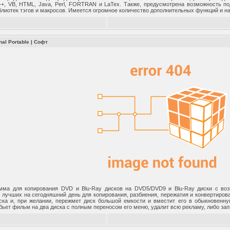
+, VB, HTML, Java, Perl, FORTRAN и LaTex. Также, предусмотрена возможность п
блиотек тэгов и макросов. Имеется огромное количество дополнительных функций и на
nal Portable
|
Софт
мма для копирования DVD и Blu-Ray дисков на DVD5/DVD9 и Blu-Ray диски с возм
з лучших на сегодняшний день для копирования, разбиения, пережатия и конвертиро
иска и, при желании, пережмет диск большой емкости и вместит его в обыкновен
бьет фильм на два диска с полным переносом его меню, удалит всю рекламу, либо за