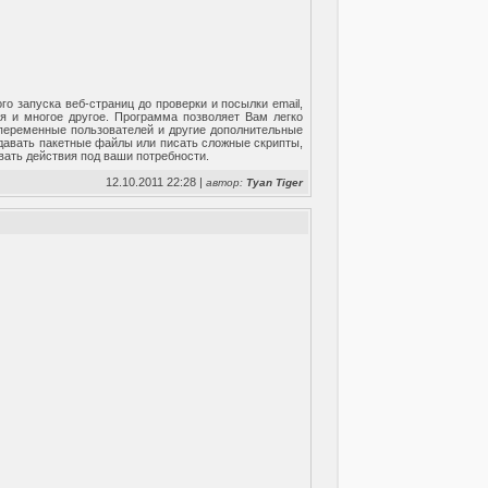
о запуска веб-страниц до проверки и посылки email,
я и многое другое. Программа позволяет Вам легко
 переменные пользователей и другие дополнительные
здавать пакетные файлы или писать сложные скрипты,
вать действия под ваши потребности.
12.10.2011 22:28 |
автор:
Tyan Tiger