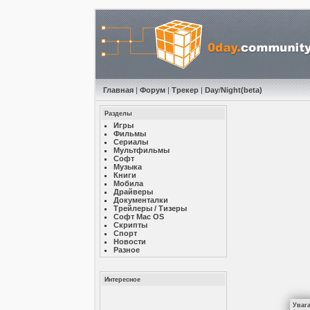
Главная
|
Форум
|
Трекер
|
Day
/
Night
(beta)
Разделы
Игры
Фильмы
Сериалы
Мультфильмы
Софт
Музыкa
Книги
Мобила
Драйверы
Документалки
Трейлеры / Тизеры
Софт Mac OS
Скрипты
Спорт
Новости
Разное
Интересное
Уваг