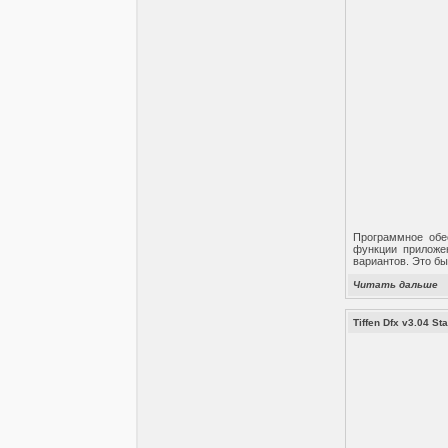
Программное обес
функции приложен
вариантов. Это бы
Читать дальше
Tiffеn Dfx v3.04 St