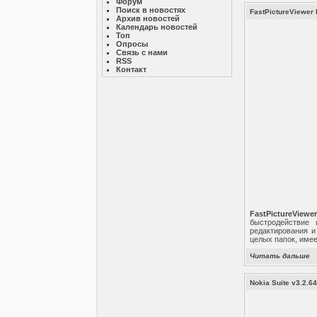
Форум
Поиск в новостях
FastPictureViewer 
Архив новостей
Календарь новостей
Топ
Опросы
Связь с нами
RSS
Контакт
FastPictureViewe
быстродействие
редактирования и
целых папок, име
Читать дальше
Nokia Suite v3.2.6