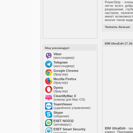
PowerStrip - оче
легче всего добр
разрешения, глуб
настроек, назнач
имеет возможност
многих типов вид
Читать дальше
IDM UltraEdit 17.30
0day рекомендует
Viber
(мессенджер)
Telegram
(мессенджер)
Google Chrome
(браузер)
Mozilla Firefox
(браузер)
Opera
(браузер)
CleanMyMac X
(клинер для Mac OS)
TeamViewer
(удалённое управление)
Skype
(общение)
ESET NOD32
(антивирус)
IDM UltraEdit
- пр
ESET Smart Security
клиент. Программ
(защита)