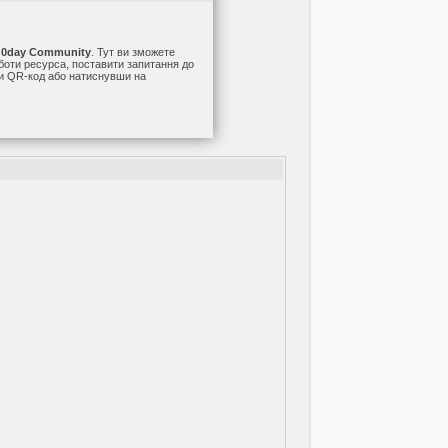
а
0day Community
. Тут ви зможете
оботи ресурса, поставити запитання до
ши QR-код або натиснувши на