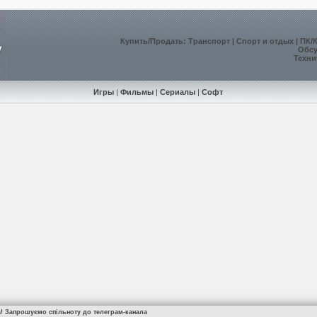
Купить
/
Продать
:
Транспорт
|
Спорт и отдых
|
ПК/
Обс
Техни
Игры
|
Фильмы
|
Сериалы
|
Софт
а! Запрошуємо спільноту до телеграм-канала