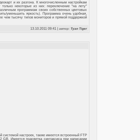
деокарт и их разгона. К многочисленным настройкам
 только некоторые из них: переключение "на лету"
е различным программам своих собственных цветовых
вить/уменьшить яркость). Программа очень удобная,
ее чем тысячу типов мониторов и прямой поддержкой
13.10.2011 09:41 |
автор:
Tyan Tiger
й системой настроек, также имеется встроенный FTP
2 GB. Имеется подсветка синтаксиса при написании