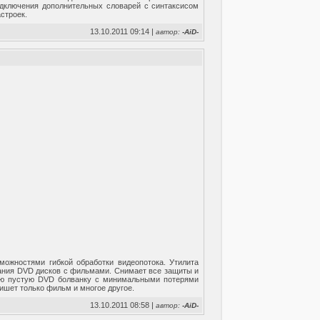
одключения дополнительных словарей с синтаксисом
строек.
13.10.2011 09:14 |
автор:
-AiD-
ожностями гибкой обработки видеопотока. Утилита
вания DVD дисков с фильмами. Снимает все защиты и
ную пустую DVD болванку с минимальными потерями
пишет только фильм и многое другое.
13.10.2011 08:58 |
автор:
-AiD-