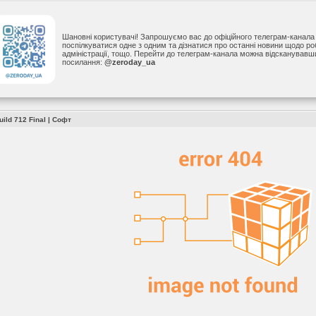
Шановні користувачі! Запрошуємо вас до офіційного телеграм-канал
поспілкуватися одне з одним та дізнатися про останні новини щодо р
адміністрації, тощо. Перейти до телеграм-канала можна відсканував
посилання:
@zeroday_ua
uild 712 Final
|
Софт