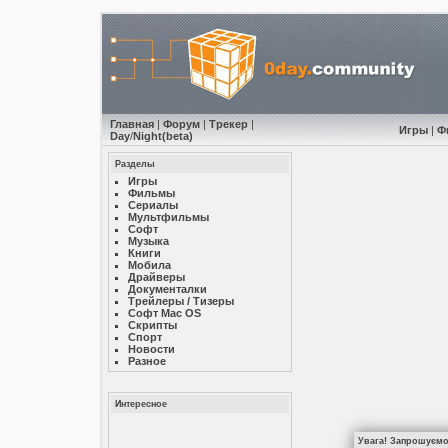
Главная
|
Форум
|
Трекер
|
Игры
|
Ф
Day
/
Night
(beta)
Разделы
Игры
Фильмы
Сериалы
Мультфильмы
Софт
Музыкa
Книги
Мобила
Драйверы
Документалки
Трейлеры / Тизеры
Софт Mac OS
Скрипты
Спорт
Новости
Разное
Интересное
Увага! Запрошуємо