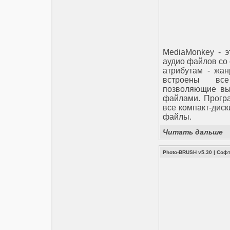
MediaMonkey - э
аудио файлов со
атрибутам - жан
встроены все
позволяющие вы
файлами. Програ
все компакт-дис
файлы.
Читать дальше
Photo-BRUSH v5.30
|
Соф