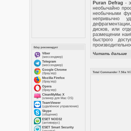
Puran Defrag
- э
необычайно про
необычными фун
непривычно у
дефрагментации,
дисков, или отд
размещении наиб
быстрого досту
производительно
0day рекомендует
Читать дальше
Viber
(мессенджер)
Telegram
(мессенджер)
Google Chrome
Total Commander 7.56a Vi
(браузер)
Mozilla Firefox
(браузер)
Opera
(браузер)
CleanMyMac X
(клинер для Mac OS)
TeamViewer
(удалённое управление)
Skype
(общение)
ESET NOD32
(антивирус)
ESET Smart Security
(защита)