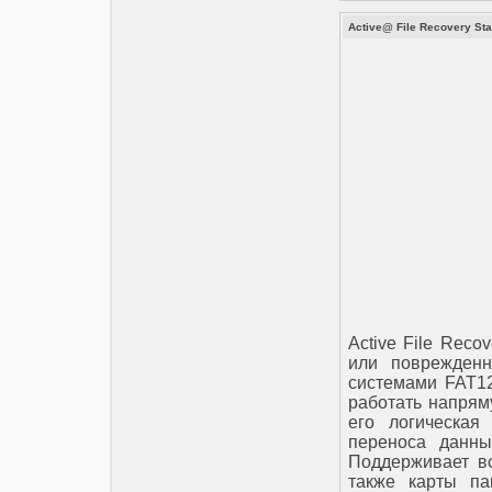
Active@ File Recovery Sta
Active File Reco
или поврежден
системами FAT12
работать напрям
его логическая
переноса данны
Поддерживает вс
также карты па