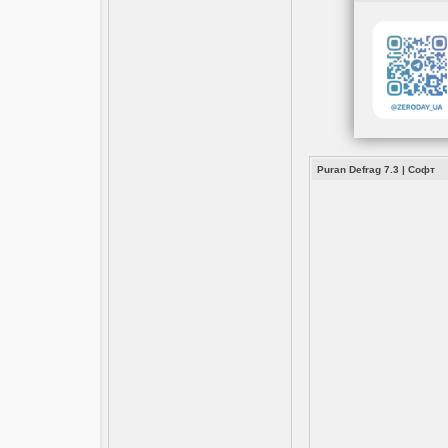
Puran Defrag 7.3
|
Софт