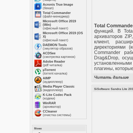
Acronis True Image
(бекап)
Total Commander
(файл-менеджер)
Microsoft Office 2019
(Win)
Total Commande
(офисный пакет)
функций. В Tot
Microsoft Office 2019 (OS
архиваторов ZIP
X)
(офисный пакет)
клиент, расш
DAEMON Tools
директориями (к
(эмулятор образов)
Commander рабо
ACDSee
(смотрелка картинок)
Drag&Drop, осущ
Adobe Reader
установленным
(pdf читалка)
плагины, которы
µTorrent
(torrent качалка)
Читать дальше
AIMP
(аудиоплеер)
Media Player Classic
SiSoftware Sandra Lite 20
(видеоплеер)
K-Lite Codec Pack
(кодеки)
WinRAR
(архиватор)
ССleaner
(очистка системы)
Меню