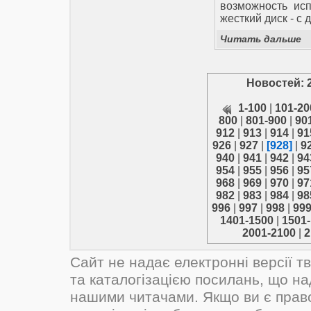
возможность исп
жесткий диск - с 
Читать дальше
Новостей: 
1-100
|
101-20
800
|
801-900
|
90
912
|
913
|
914
|
91
926
|
927
|
[928]
|
9
940
|
941
|
942
|
94
954
|
955
|
956
|
95
968
|
969
|
970
|
97
982
|
983
|
984
|
98
996
|
997
|
998
|
99
1401-1500
|
1501
2001-2100
|
2
Сайт не надає електронні версії т
та каталогізацією посилань, що н
нашими читачами. Якщо ви є прав