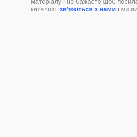
матеріалу і не бажаєте щоб посил
каталозі,
зв'яжіться з нами
і ми в