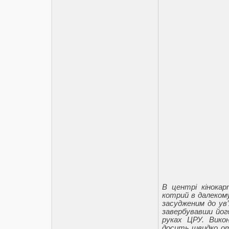
В центрі кінока
котрий в далекому
засудженим до ув’
завербувавши йог
руках ЦРУ. Викон
досить швидко от