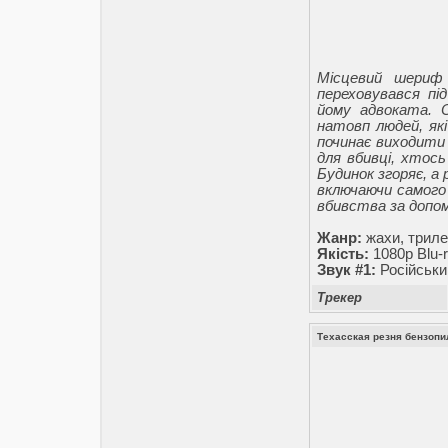
Місцевий шериф 
переховувався пі
йому адвоката. О
натовп людей, які
починає виходити
для вбивці, хтось
Будинок згоряє, а 
включаючи самого 
вбивства за допо
Жанр:
жахи, трил
Якість:
1080p Blu-r
Звук #1:
Російськи
Трекер
Техасская резня бензопил