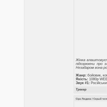
Жінка влаштовуєт
підозрюючи про зл
Незабаром вона ро
Жанр:
бойовик, ко
Якість:
1080p WE
Звук #1:
Російськи
Трекер
Сіра Людина / Серый чело