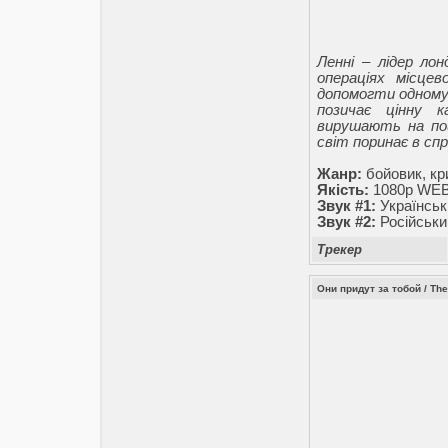
Ленні – лідер лон
операціях місцев
допомогти одному р
позичає цінну к
вирушають на пош
світ поринає в сп
Жанр:
бойовик, кр
Якість:
1080p WEB-
Звук #1:
Українськ
Звук #2:
Російськи
Трекер
Они придут за тобой / They