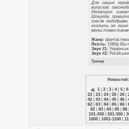
Для наших герої
випускає законод
Мегатрон ховаєт
Шокуейв, правите
зовсім недобрими
охопить не лише 
менш темні таємн
Жанр:
фантастика,
Якість:
1080p Blu-r
Звук #1:
Українськ
Звук #2:
Російськи
Трекер
Новостей:
1
|
2
|
3
|
4
|
5
|
6
22
|
23
|
24
|
25
|
26
|
42
|
43
|
44
|
45
|
46
|
62
|
63
|
64
|
65
|
66
|
82
|
83
|
84
|
85
|
86
101-200
|
201-300
|
3
1000
|
1001-1100
|
11