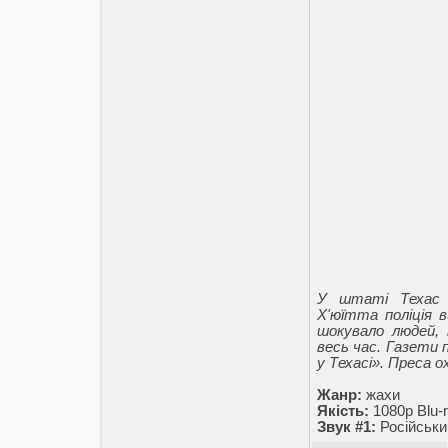
У штаті Техас н
Х'юїтта поліція в
шокувало людей, 
весь час. Газети 
у Техасі». Преса 
Жанр:
жахи
Якість:
1080p Blu-r
Звук #1:
Російськи