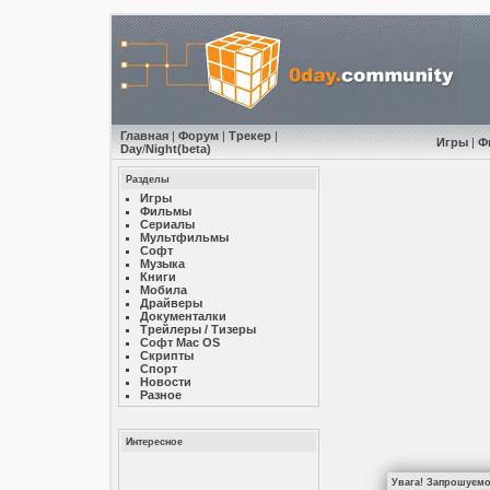
Главная
|
Форум
|
Трекер
|
Игры
|
Ф
Day
/
Night
(beta)
Разделы
Игры
Фильмы
Сериалы
Мультфильмы
Софт
Музыкa
Книги
Мобила
Драйверы
Документалки
Трейлеры / Тизеры
Софт Mac OS
Скрипты
Спорт
Новости
Разное
Интересное
Увага! Запрошуємо