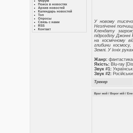
Форум
Поиск в новостях
Архив новостей
Календарь новостей
Топ
Опросы
У новому тисячо
Связь с нами
RSS
Незліченні полчищ
Контакт
Клендату загрож
підрозділу Джонні
на космічному ві
глибини космосу,
Землі. У їхніх ру
Жанр:
фантастика,
Якість:
Blu-ray [Di
Звук #1:
Українськ
Звук #2:
Російськи
Трекер
Враг мой / Ворог мій / En