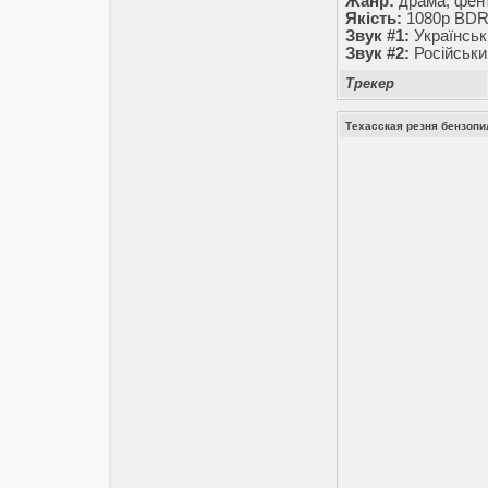
Жанр:
драма, фент
Якість:
1080p BDR
Звук #1:
Українськ
Звук #2:
Російськи
Трекер
Техасская резня бензопил