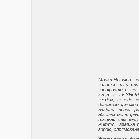
Майкл Ньюмен - ус
залишає часу для
зневірившись, він
купує в TV-SHOP-
згодом, володіє 
допомогою, можна 
людини легко р
абсолютно втрача
починає сам кер
життя. Іграшка 
зброю, спрямована 