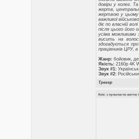
довіри у колег. Т
жертв, централь
жертвою у цьому 
важливої військов
діє по власній вол
після цього його
усіма можливими
висить на волос
здогадується про
працівників ЦРУ, а
Жанр:
бойовик, де
Якість:
2160p 4K 
Звук #1:
Українськ
Звук #2:
Російськи
Трекер
Клік: з пультом по життю /