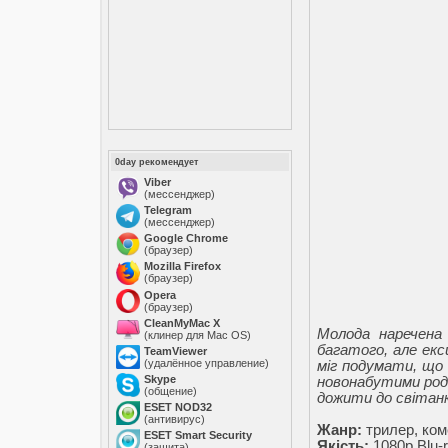
0day рекомендует
Viber
(мессенджер)
Telegram
(мессенджер)
Google Chrome
(браузер)
Mozilla Firefox
(браузер)
Opera
(браузер)
CleanMyMac X
Молода наречена 
(клинер для Mac OS)
багатого, але екс
TeamViewer
(удалённое управление)
міг подумати, що
Skype
новонабутими роди
(общение)
дожити до світанк
ESET NOD32
(антивирус)
Жанр:
трилер, ком
ESET Smart Security
Якість:
1080p Blu-
(защита)