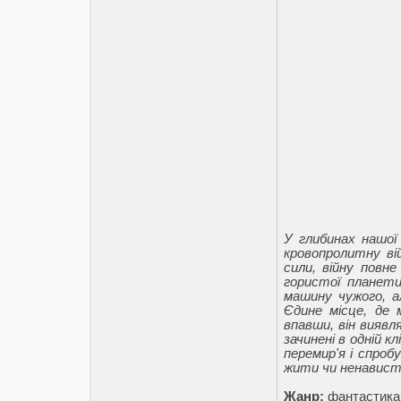
У глибинах нашої 
кровопролитну вій
сили, війну повн
гористої планети 
машину чужого, а
Єдине місце, де 
впавши, він виявл
зачинені в одній к
перемир'я і спро
жити чи ненависть
Жанр:
фантастика,