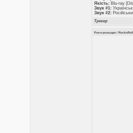
Якість:
Blu-ray [Di
Звук #1:
Українськ
Звук #2:
Російськи
Трекер
Рок-н-рольщик / RocknRoll