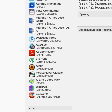
Звук #1:
Українськ
Acronis True Image
(бекап)
Звук #2:
Російськи
Total Commander
(файл-менеджер)
Трекер
Microsoft Office 2019
(Win)
(офисный пакет)
Microsoft Office 2019 (OS
Звездный десант / Зоряний
X)
(офисный пакет)
DAEMON Tools
(эмулятор образов)
ACDSee
(смотрелка картинок)
Adobe Reader
(pdf читалка)
µTorrent
(torrent качалка)
AIMP
(аудиоплеер)
Media Player Classic
(видеоплеер)
K-Lite Codec Pack
(кодеки)
WinRAR
(архиватор)
ССleaner
(очистка системы)
Меню