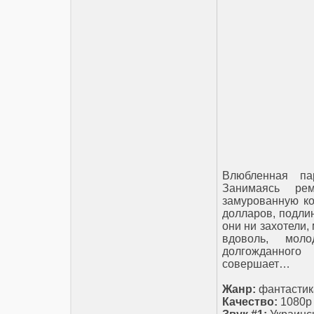
Влюбленная па
Занимаясь ре
замурованную к
долларов, подли
они ни захотели,
вдоволь, мол
долгожданного
совершает…
Жанр:
фантастика
Качество:
1080p