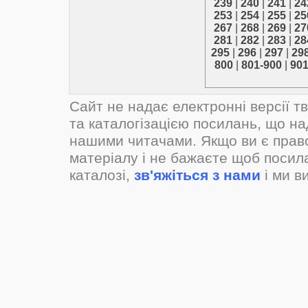
239
|
240
|
241
|
24
253
|
254
|
255
|
25
267
|
268
|
269
|
27
281
|
282
|
283
|
28
295
|
296
|
297
|
29
800
|
801-900
|
901
Сайт не надає електронні версії т
та каталогізацією посилань, що н
нашими читачами. Якщо ви є прав
матеріалу і не бажаєте щоб посил
каталозі,
зв'яжіться з нами
і ми в