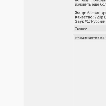
но ему приходи
изловить ещё бол
Жанр:
боевик, кр
Качество:
720p 
Звук #1:
Русский
Трекер
Ричард прощается / The P