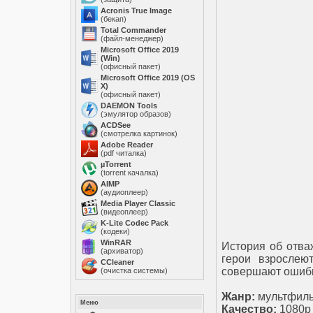
Acronis True Image
(бекап)
Total Commander
(файл-менеджер)
Microsoft Office 2019
(Win)
(офисный пакет)
Microsoft Office 2019 (OS
X)
(офисный пакет)
DAEMON Tools
(эмулятор образов)
ACDSee
(смотрелка картинок)
Adobe Reader
(pdf читалка)
µTorrent
(torrent качалка)
AIMP
(аудиоплеер)
Media Player Classic
(видеоплеер)
K-Lite Codec Pack
(кодеки)
WinRAR
История об отва
(архиватор)
герои взрослею
ССleaner
совершают ошибк
(очистка системы)
Жанр:
мультфиль
Меню
Качество:
1080p 