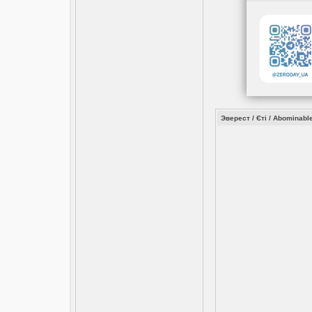
Эверест / Єтi / Abominable