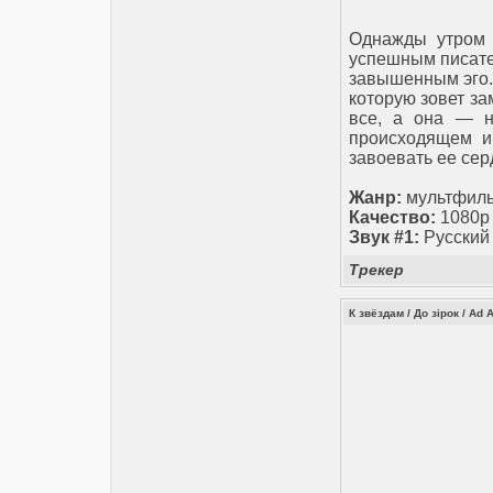
Однажды утром 
успешным писате
завышенным эго. 
которую зовет за
все, а она — н
происходящем и
завоевать ее сер
Жанр:
мультфиль
Качество:
1080p
Звук #1:
Русский
Трекер
К звёздам / До зiрок / Ad A