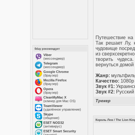
Путешествие на 
Так решает Лу, 
чудовище посред
0day рекомендует
из сверхсекретно
Viber
(мессенджер)
творить чудеса
Telegram
вернуться домой
(мессенджер)
Google Chrome
Жанр:
мультфиль
(браузер)
Mozilla Firefox
Качество:
1080p 
(браузер)
Звук #1:
Украинс
Opera
Звук #2:
Русский
(браузер)
CleanMyMac X
Трекер
(клинер для Mac OS)
TeamViewer
(удалённое управление)
Skype
(общение)
Король Лев / The Lion Kin
ESET NOD32
(антивирус)
ESET Smart Security
(защита)