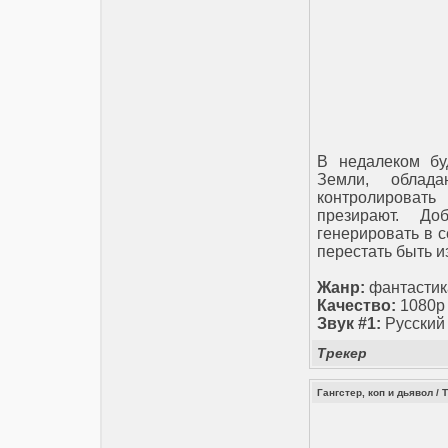
В недалеком бу
Земли, облада
контролироват
презирают. До
генерировать в 
перестать быть и
Жанр:
фантастик
Качество:
1080p
Звук #1:
Русский
Трекер
Гангстер, коп и дьявол / T