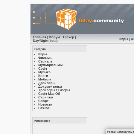
Главная
|
Форум
|
Трекер
|
Игры
|
Ф
Day
/
Night
(beta)
Разделы
Игры
Фильмы
Сериалы
Мультфильмы
Софт
Музыкa
Книги
Мобила
Драйверы
Документалки
Трейлеры / Тизеры
Софт Mac OS
Скрипты
Спорт
Новости
Разное
Интересное
Увага! Запрошуємо