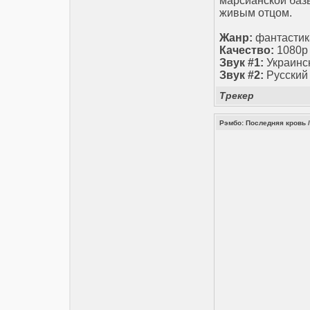
марсианской базы
живым отцом.
Жанр:
фантастика
Качество:
1080p
Звук #1:
Украинс
Звук #2:
Русский
Трекер
Рэмбо: Последняя кровь /