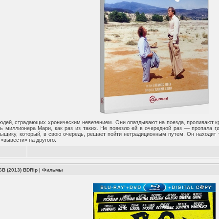
юдей, страдающих хроническим невезением. Они опаздывают на поезда, проливают кр
ь миллионера Мари, как раз из таких. Не повезло ей в очередной раз — пропала г
ыщику, который, в свою очередь, решает пойти нетрадиционным путем. Он находит т
«вывести» на другого.
B (2013) BDRip
|
Фильмы