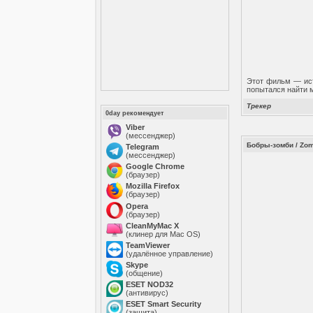
Этот фильм — ист
попытался найти м
Трекер
0day рекомендует
Viber
(мессенджер)
Бобры-зомби / Zom
Telegram
(мессенджер)
Google Chrome
(браузер)
Mozilla Firefox
(браузер)
Opera
(браузер)
CleanMyMac X
(клинер для Mac OS)
TeamViewer
(удалённое управление)
Skype
(общение)
ESET NOD32
(антивирус)
ESET Smart Security
(защита)