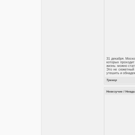
31 декабря. Моско
которых проходит
жизнь: можно стат
Это не сюжетный 
утешить и обнаде
Трекер
Невезучие / Невдах