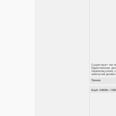
Существует тип л
Единственная доч
первоклассному с
невезучий должен 
Трекер
Клуб «CBGB» / CBG