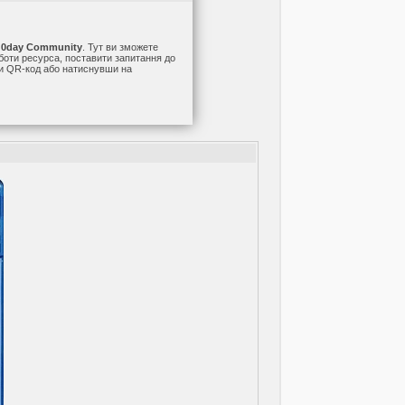
а
0day Community
. Тут ви зможете
оботи ресурса, поставити запитання до
ши QR-код або натиснувши на