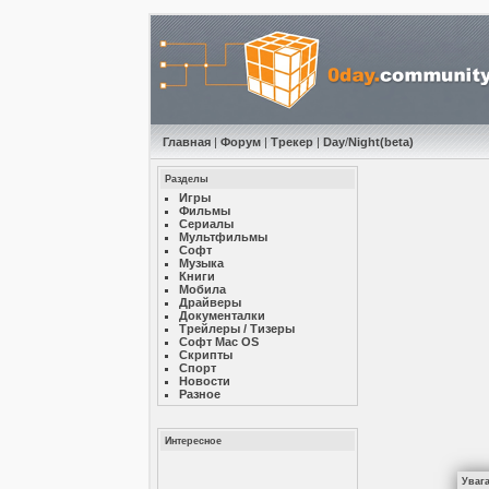
Главная
|
Форум
|
Трекер
|
Day
/
Night
(beta)
Разделы
Игры
Фильмы
Сериалы
Мультфильмы
Софт
Музыкa
Книги
Мобила
Драйверы
Документалки
Трейлеры / Тизеры
Софт Mac OS
Скрипты
Спорт
Новости
Разное
Интересное
Уваг