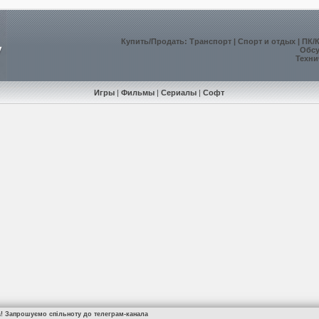
Купить
/
Продать
:
Транспорт
|
Спорт и отдых
|
ПК/
Обс
Техни
Игры
|
Фильмы
|
Сериалы
|
Софт
а! Запрошуємо спільноту до телеграм-канала