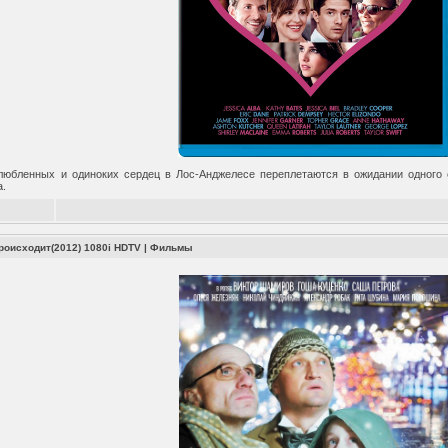
любленных и одиноких сердец в Лос-Анджелесе переплетаются в ожидании одног
а.
роисходит(2012) 1080i HDTV
|
Фильмы