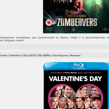
нированные молодежью для развлечений на берегу озера и в расположенном н
их бобрами-зомби.
тина / Valentine`s Day (2010) 720p BDRip | Укр.Озвучка
|
Фильмы