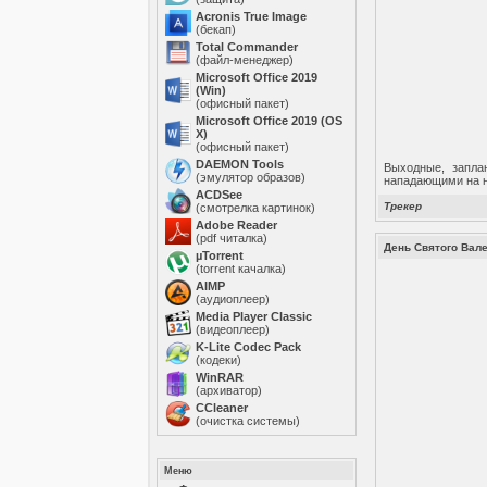
Acronis True Image
(бекап)
Total Commander
(файл-менеджер)
Microsoft Office 2019
(Win)
(офисный пакет)
Microsoft Office 2019 (OS
X)
(офисный пакет)
DAEMON Tools
Выходные, запла
(эмулятор образов)
нападающими на н
ACDSee
Трекер
(смотрелка картинок)
Adobe Reader
(pdf читалка)
День Святого Вален
µTorrent
(torrent качалка)
AIMP
(аудиоплеер)
Media Player Classic
(видеоплеер)
K-Lite Codec Pack
(кодеки)
WinRAR
(архиватор)
ССleaner
(очистка системы)
Меню