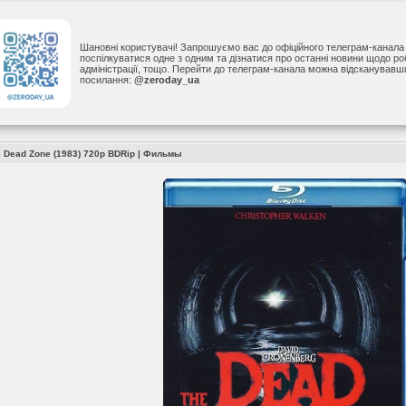
Шановні користувачі! Запрошуємо вас до офіційного телеграм-канал
поспілкуватися одне з одним та дізнатися про останні новини щодо р
адміністрації, тощо. Перейти до телеграм-канала можна відсканував
посилання:
@zeroday_ua
e Dead Zone (1983) 720p BDRip
|
Фильмы