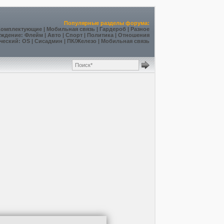
Популярные разделы форума:
Комплектующие
|
Мобильная связь
|
Гардероб
|
Разное
уждение
:
Флейм
|
Авто
|
Спорт
|
Политика
|
Отношения
ческий
:
OS
|
Сисадмин
|
ПК/Железо
|
Мобильная связь