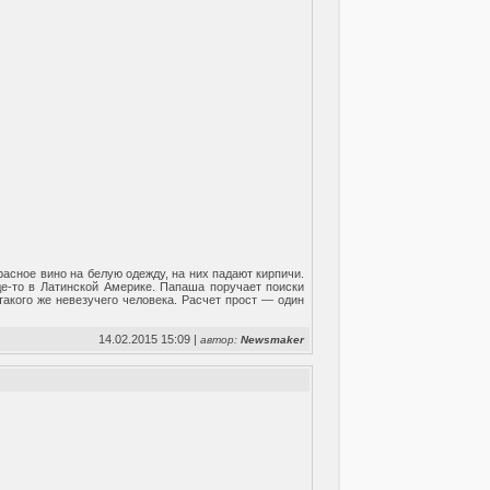
асное вино на белую одежду, на них падают кирпичи.
де-то в Латинской Америке. Папаша поручает поиски
акого же невезучего человека. Расчет прост — один
14.02.2015 15:09 |
автор:
Newsmaker