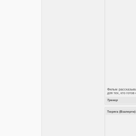
Фильм рассказывае
для тех, кто готов
Трекер
Тюряга (Взаперти) 