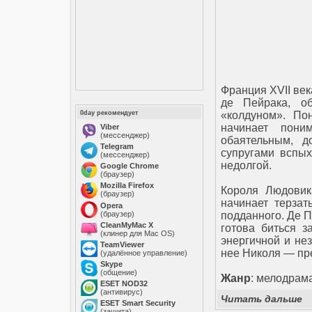
Франция XVII ве
де Пейрака, о
0day рекомендует
«колдуном». По
начинает пони
Viber
(мессенджер)
обаятельным, д
Telegram
супругами вспых
(мессенджер)
недолгой.
Google Chrome
(браузер)
Mozilla Firefox
Короля Людовик
(браузер)
начинает терзат
Opera
(браузер)
подданного. Де П
CleanMyMac X
готова биться 
(клинер для Mac OS)
энергичной и не
TeamViewer
нее Николя — пр
(удалённое управление)
Skype
(общение)
Жанр
: мелодрам
ESET NOD32
(антивирус)
Читать дальше
ESET Smart Security
(защита)