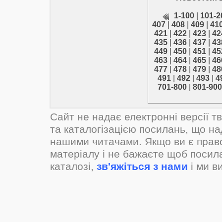
1-100
|
101-2
407
|
408
|
409
|
41
421
|
422
|
423
|
42
435
|
436
|
437
|
43
449
|
450
|
451
|
45
463
|
464
|
465
|
46
477
|
478
|
479
|
48
491
|
492
|
493
|
4
701-800
|
801-900
Сайт не надає електронні версії т
та каталогізацією посилань, що н
нашими читачами. Якщо ви є прав
матеріалу і не бажаєте щоб посил
каталозі,
зв'яжіться з нами
і ми в