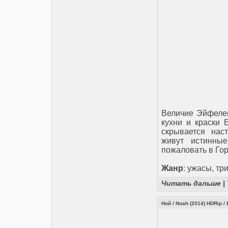
Величие Эйфелев
кухни и краски 
скрывается нас
живут истинны
пожаловать в Го
Жанр
: ужасы, тр
Читать дальше
|
Ной / Noah (2014) HDRip / 