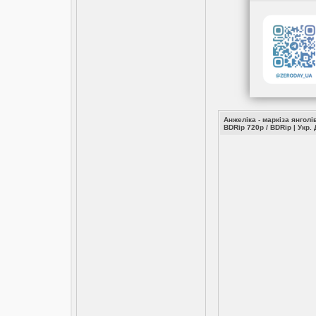
Анжеліка - маркіза янголі
BDRip 720p / BDRip | Укр.