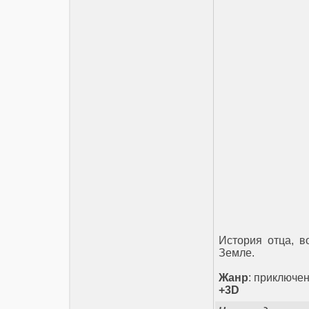
История отца, в
Земле.
Жанр
: приключе
+3D