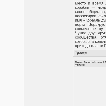
Место и время 
корабля — люди
слоев общества,
пассажиров фил
имя «Корабль ду
порта Веракру
совместное пут
Чужие друг друг
сообщества, от
которые, в коне
приход к власти 
Трекер
Париж: Город мёртвых / As
Фильмы