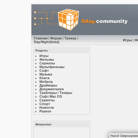
Главная
|
Форум
|
Трекер
|
Игры
|
Ф
Day
/
Night
(beta)
Разделы
Игры
Фильмы
Сериалы
Мультфильмы
Софт
Музыкa
Книги
Мобила
Драйверы
Документалки
Трейлеры / Тизеры
Софт Mac OS
Скрипты
Спорт
Новости
Разное
Интересное
Увага! Запрошуємо