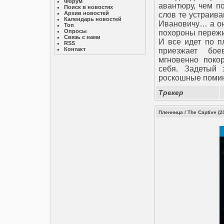
Форум
авантюру, чем п
Поиск в новостях
Архив новостей
слов те устраива
Календарь новостей
Ивановичу… а он 
Топ
Опросы
похороны пережи
Связь с нами
И все идет по п
RSS
Контакт
приезжает бое
мгновенно поко
себя. Задетый 
роскошные помин
Трекер
Пленница / The Captive (