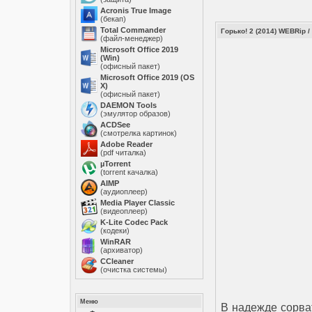
Acronis True Image
(бекап)
Total Commander
Горько! 2 (2014) WEBRip /
(файл-менеджер)
Microsoft Office 2019
(Win)
(офисный пакет)
Microsoft Office 2019 (OS
X)
(офисный пакет)
DAEMON Tools
(эмулятор образов)
ACDSee
(смотрелка картинок)
Adobe Reader
(pdf читалка)
µTorrent
(torrent качалка)
AIMP
(аудиоплеер)
Media Player Classic
(видеоплеер)
K-Lite Codec Pack
(кодеки)
WinRAR
(архиватор)
ССleaner
(очистка системы)
Меню
В надежде сорва