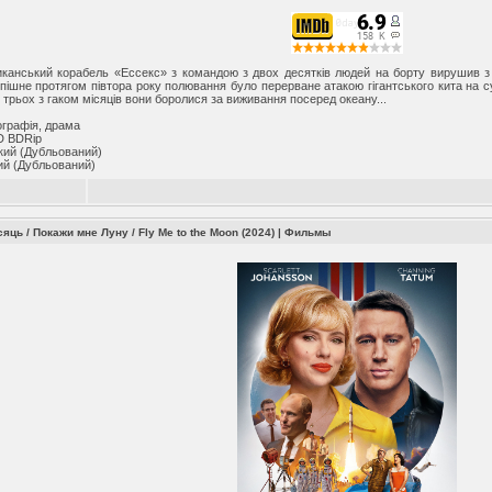
иканський корабель «Ессекс» з командою з двох десятків людей на борту вирушив з
пішне протягом півтора року полювання було перерване атакою гігантського кита на с
трьох з гаком місяців вони боролися за виживання посеред океану...
ографія, драма
D BDRip
кий (Дубльований)
ий (Дубльований)
яць / Покажи мне Луну / Fly Me to the Moon (2024)
|
Фильмы