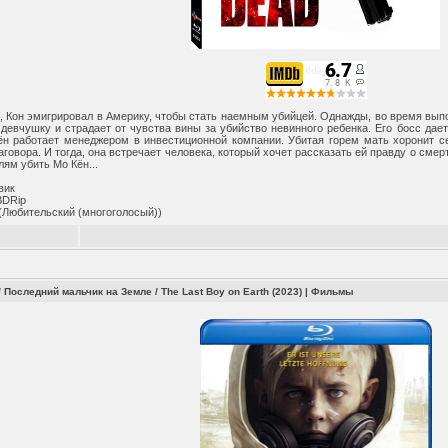
, Кон эмигрировал в Америку, чтобы стать наемным убийцей. Однажды, во время выпо
девчушку и страдает от чувства вины за убийство невинного ребенка. Его босс дает
ён работает менеджером в инвестиционной компании. Убитая горем мать хоронит се
аговора. И тогда, она встречает человека, который хочет рассказать ей правду о смерт
ям убить Мо Кён...
вик
BDRip
(Любительский (многоголосый))
 Последний мальчик на Земле / The Last Boy on Earth (2023)
|
Фильмы