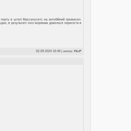
 порту в штаті Массачусетс на китобійний промисел.
удно, в результаті чого морякам довелося пересісти в
02.09.2024 16:46 |
автор:
FILiP