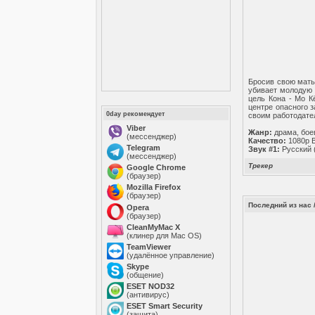
Бросив свою мать
убивает молодую 
цель Кона - Мо К
центре опасного з
0day рекомендует
своим работодател
Viber
Жанр:
драма, бое
(мессенджер)
Качество:
1080p 
Telegram
Звук #1:
Русский 
(мессенджер)
Трекер
Google Chrome
(браузер)
Mozilla Firefox
(браузер)
Последний из нас /
Opera
(браузер)
CleanMyMac X
(клинер для Mac OS)
TeamViewer
(удалённое управление)
Skype
(общение)
ESET NOD32
(антивирус)
ESET Smart Security
(защита)