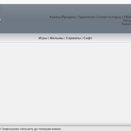
Купить
/
Продать
:
Транспорт
|
Спорт и отдых
|
ПК/
Обс
Техни
Игры
|
Фильмы
|
Сериалы
|
Софт
а! Запрошуємо спільноту до телеграм-канала