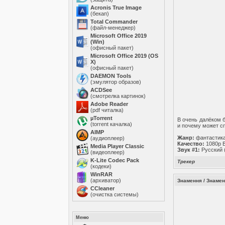
Acronis True Image
(бекап)
Total Commander
(файл-менеджер)
Microsoft Office 2019
(Win)
(офисный пакет)
Microsoft Office 2019 (OS
X)
(офисный пакет)
DAEMON Tools
(эмулятор образов)
ACDSee
(смотрелка картинок)
Adobe Reader
(pdf читалка)
µTorrent
В очень далёком 
(torrent качалка)
и почему может сп
AIMP
Жанр:
фантастика
(аудиоплеер)
Качество:
1080p 
Media Player Classic
Звук #1:
Русский 
(видеоплеер)
K-Lite Codec Pack
Трекер
(кодеки)
WinRAR
(архиватор)
Знамення / Знамен
ССleaner
(очистка системы)
Меню