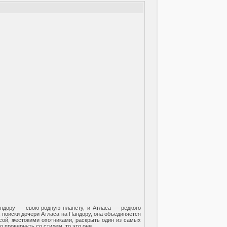
андору — свою родную планету, и Атласа — редкого
а поиски дочери Атласа на Пандору, она объединяется
сой, жестокими охотниками, раскрыть один из самых
о провернуть со стилем, то это они.