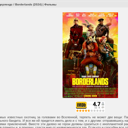
ерлендс / Borderlands (2024)
|
Фильмы
амых известных охотниц за головами во Вселенной, терпеть не может две вещи: П
ьного бандита. И все же ей придется иметь дело и с тем, и с другим: отправившись н
лями приключений. Вместе эти далеко не герои должны сразиться с инопланетной ра
 планеты и, в придачу, спасти мир от надвигающегося зла. Если кто и способен все эт