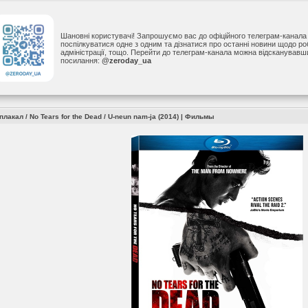
Шановні користувачі! Запрошуємо вас до офіційного телеграм-канал
поспілкуватися одне з одним та дізнатися про останні новини щодо р
адміністрації, тощо. Перейти до телеграм-канала можна відсканував
посилання:
@zeroday_ua
лакал / No Tears for the Dead / U-neun nam-ja (2014)
|
Фильмы