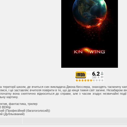
на території школи, де вчиться син викладача Джона Кесслера, знаходять таємничу ка
улися, і це заставляє вчителя повірити в те, що до кінця тижня світ загине. Незабаром він
початку вона скептично відноситься до справи, але з часом згадує незвичайні події 
льну картину.
ектив, фантастика, трилер
D BDRip
кий (Професійний (багатоголосий))
ий (Дубльований)