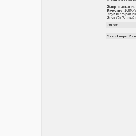
Жанр:
фантастика
Качество:
1080p 
Звук #1:
Украинск
Звук #2:
Русский 
Трекер
У серці моря / В се