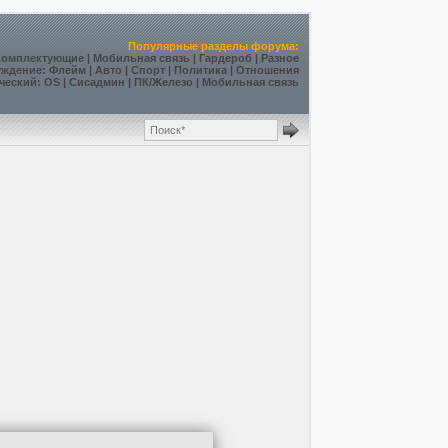
Популярные разделы форума:
Комплектующие
|
Мобильная связь
|
Гардероб
|
Разное
уждение
:
Флейм
|
Авто
|
Спорт
|
Политика
|
Отношения
ческий
:
OS
|
Сисадмин
|
ПК/Железо
|
Мобильная связь