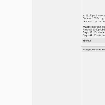
У 1819 році амер
Восени 1820-го ус
шлюпки. Протягом 
Жанр:
пригоди, бі
Якість:
1080p UH
Звук #1:
Українсь
Звук #2:
Російськ
Трекер
Забери мене на міс