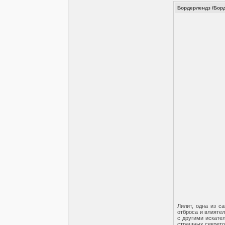
Бордерлендз /Борд
Лилит, одна из с
отброса и влиятел
с другими искате
страшных секретов