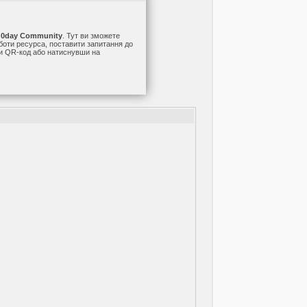
а
0day Community
. Тут ви зможете
оботи ресурса, поставити запитання до
ши QR-код або натиснувши на