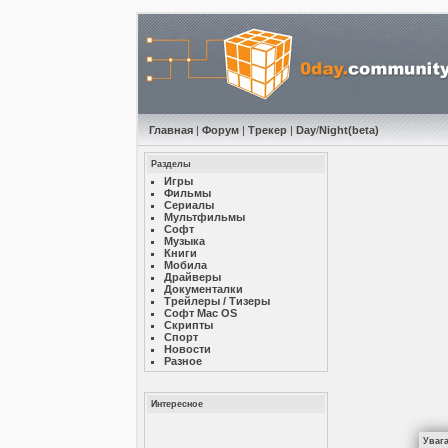
Главная
|
Форум
|
Трекер
|
Day
/
Night
(beta)
Разделы
Игры
Фильмы
Сериалы
Мультфильмы
Софт
Музыкa
Книги
Мобила
Драйверы
Документалки
Трейлеры / Тизеры
Софт Mac OS
Скрипты
Спорт
Новости
Разное
Интересное
Уваг