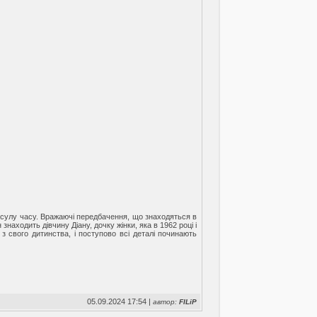
псулу часу. Вражаючі передбачення, що знаходяться в
 знаходить дівчину Діану, дочку жінки, яка в 1962 році і
з свого дитинства, і поступово всі деталі починають
05.09.2024 17:54 |
автор:
FILiP