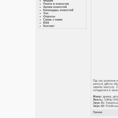
Форум
Поиск в новостях
Архив новостей
Календарь новостей
Топ
Опросы
Связь с нами
RSS
Контакт
Під час розкопок 
капсулі, дійсно зб
зарила капсулу. С
складатися в зага
Жанр:
драма, дет
Якість:
1080p UH
Звук #1:
Українсь
Звук #2:
Російськ
Трекер