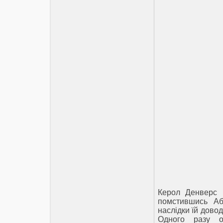
Керол Денверс в
помстившись Аб
наслідки їй довод
Одного разу о