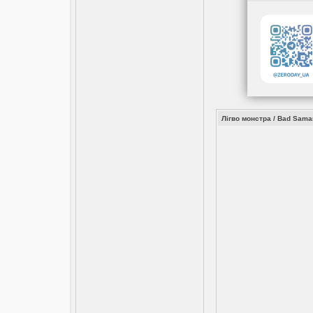
Лігво монстра / Bad Samar