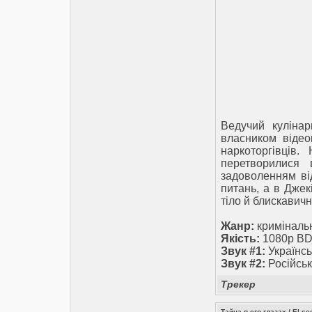
Ведучий куліна
власником відео
наркоторгівців.
перетворилися 
задоволенням від
питань, а в Джек
тіло й блискавичн
Жанр:
кримінальн
Якість:
1080p BD
Звук #1:
Українсь
Звук #2:
Російськ
Трекер
Тайна в его глазах / El se