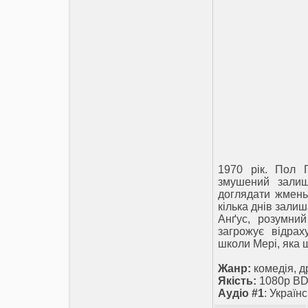
1970 рік. Пол Г
змушений залиш
доглядати жменьк
кілька днів залиш
Анґус, розумни
загрожує відра
школи Мері, яка 
Жанр:
комедія, 
Якість:
1080p BD
Аудіо #1
: Україн