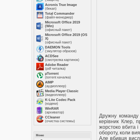
Acronis True Image
(бекап)
Total Commander
(файл-менеджер)
Microsoft Office 2019
(Win)
(офисный пакет)
Microsoft Office 2019 (OS
X)
(офисный пакет)
DAEMON Tools
(эмулятор образов)
ACDSee
(смотрелка картинок)
Adobe Reader
(pdf читалка)
µTorrent
(torrent качалка)
AIMP
(аудиоплеер)
Media Player Classic
(видеоплеер)
K-Lite Codec Pack
(кодеки)
WinRAR
(архиватор)
Дружну команду с
ССleaner
керівник Клер, п
(очистка системы)
жорстоко вбита і
обороту, коли вия
Меню
Але вбивця висли