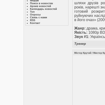
Форум
шляхи друзів ро
Поиск в новостях
Архив новостей
років, нарешті зн
Календарь новостей
готовий розкр
Топ
Опросы
руйнуючих наслід
Связь с нами
в його очах» (200
RSS
Контакт
Жанр:
драма, кри
Якість:
1080p BD
Звук #1:
Українсь
Трекер
Містер Крутий / Мистер Кру