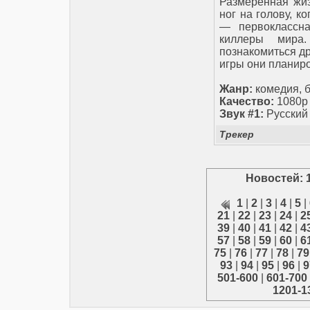
Размеренная жиз
ног на голову, к
— первоклассна
киллеры мира.
познакомиться др
игры они планиро
Жанр:
комедия, 
Качество:
1080p
Звук #1:
Русский
Трекер
Новостей: 
1
|
2
|
3
|
4
|
5
|
21
|
22
|
23
|
24
|
2
39
|
40
|
41
|
42
|
4
57
|
58
|
59
|
60
|
6
75
|
76
|
77
|
78
|
79
93
|
94
|
95
|
96
|
9
501-600
|
601-700
1201-1