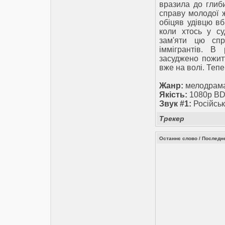
вразила до глиби
справу молодої ж
обіцяв удівцю вб
коли хтось у с
зам'яти цю спр
іммігрантів. В
засуджено пожитт
вже на волі. Теп
Жанр:
мелодрама
Якість:
1080p BD
Звук #1:
Російськ
Трекер
Останнє слово / Последне