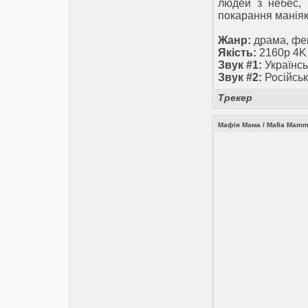
людей з небес, г
покарання маніяк
Жанр:
драма, фе
Якість:
2160p 4K
Звук #1:
Українсь
Звук #2:
Російськ
Трекер
Мафія Мама / Mafia Mamm