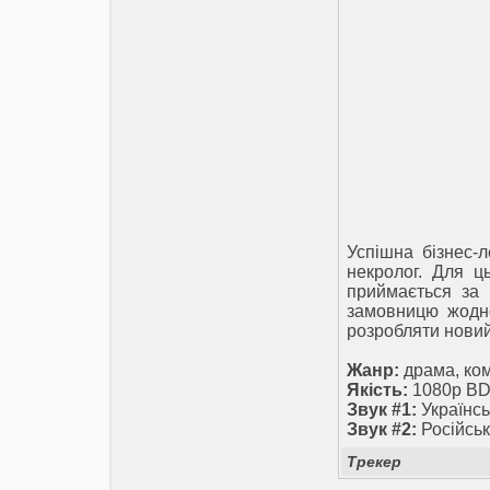
Успішна бізнес-
некролог. Для ц
приймається за 
замовницю жодно
розробляти новий
Жанр:
драма, ко
Якість:
1080p BD
Звук #1:
Українсь
Звук #2:
Російськ
Трекер