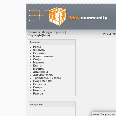
Главная
|
Форум
|
Трекер
|
Игры
|
Ф
Day
/
Night
(beta)
Разделы
Игры
Фильмы
Сериалы
Мультфильмы
Софт
Музыкa
Книги
Мобила
Драйверы
Документалки
Трейлеры / Тизеры
Софт Mac OS
Скрипты
Спорт
Новости
Разное
Интересное
Увага! Запрошуємо