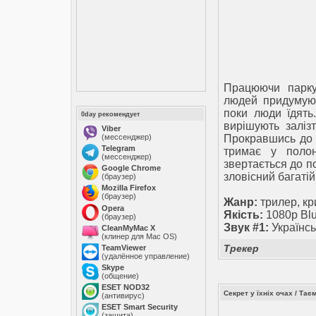
Працюючи парку
людей придумуют
поки люди їдять
0day рекомендует
вирішують залізт
Viber
(мессенджер)
Прокравшись до й
Telegram
тримає у полон
(мессенджер)
звертається до по
Google Chrome
зловісний багаті
(браузер)
Mozilla Firefox
(браузер)
Жанр:
трилер, кр
Opera
Якість:
1080p Bl
(браузер)
Звук #1:
Українсь
CleanMyMac X
(клинер для Mac OS)
Трекер
TeamViewer
(удалённое управление)
Skype
(общение)
ESET NOD32
Секрет у їхніх очах / Таєм
(антивирус)
ESET Smart Security
(защита)