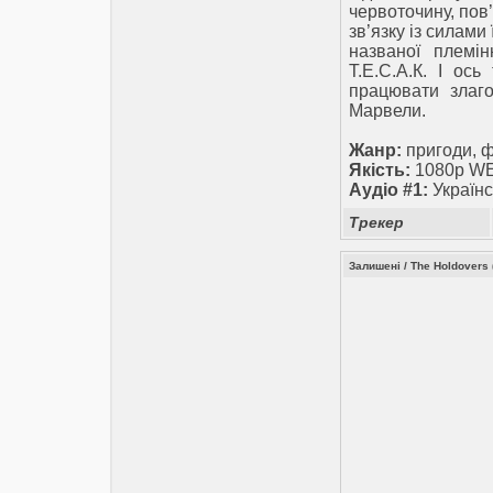
червоточину, пов
зв’язку із силами
названої племін
Т.Е.С.А.К. І ос
працювати злаго
Марвели.
Жанр:
пригоди, ф
Якість:
1080p WE
Аудіо #1:
Українс
Трекер
Залишені / The Holdovers 