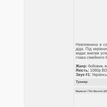
Невпевнена в со
діда. Під керівн
кидає виклик усі
глава сімейного б
Жанр:
бойовик, к
Якість:
1080p BD
Звук #1:
Українсь
Трекер
Марвели / The Marvels (20