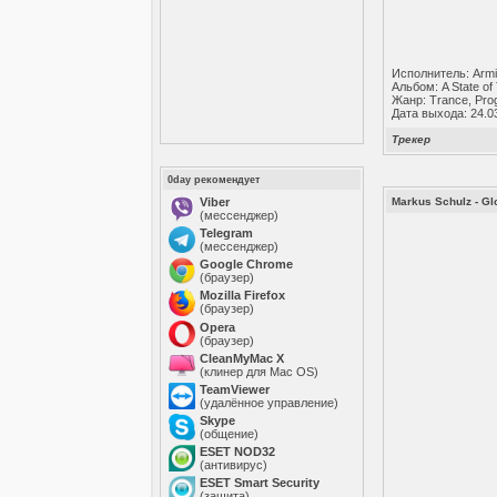
Исполнитель: Armi
Альбом: A State of
Жанр: Trance, Pro
Дата выхода: 24.0
Трекер
0day рекомендует
Viber
Markus Schulz - Gl
(мессенджер)
Telegram
(мессенджер)
Google Chrome
(браузер)
Mozilla Firefox
(браузер)
Opera
(браузер)
CleanMyMac X
(клинер для Mac OS)
TeamViewer
(удалённое управление)
Skype
(общение)
ESET NOD32
(антивирус)
ESET Smart Security
(защита)