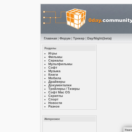
Главная
|
Форум
|
Трекер
|
Day
/
Night
(beta)
Разделы
Игры
Фильмы
Сериалы
Мультфильмы
Софт
Музыкa
Книги
Мобила
Драйверы
Документалки
Трейлеры / Тизеры
Софт Mac OS
Скрипты
Спорт
Новости
Разное
Интересное
Уваг