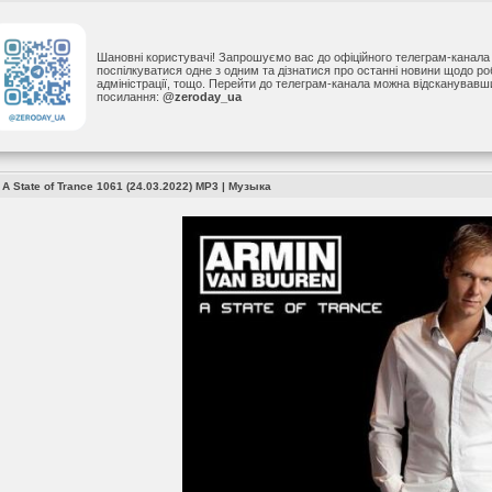
Шановні користувачі! Запрошуємо вас до офіційного телеграм-канал
поспілкуватися одне з одним та дізнатися про останні новини щодо р
адміністрації, тощо. Перейти до телеграм-канала можна відсканував
посилання:
@zeroday_ua
 A State of Trance 1061 (24.03.2022) MP3
|
Музыка