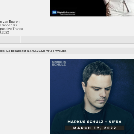
n van Buuren
 Trance 1060
gressive Trance
3.2022
obal DJ Broadcast (17.03.2022) MP3
|
Музыка