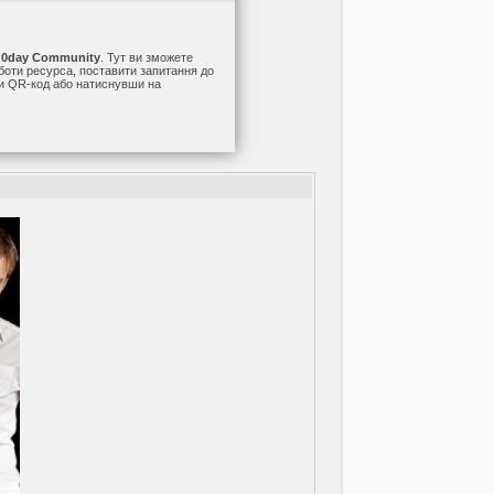
а
0day Community
. Тут ви зможете
оботи ресурса, поставити запитання до
ши QR-код або натиснувши на