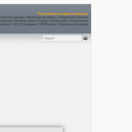
Популярные разделы форума:
Комплектующие
|
Мобильная связь
|
Гардероб
|
Разное
уждение
:
Флейм
|
Авто
|
Спорт
|
Политика
|
Отношения
ческий
:
OS
|
Сисадмин
|
ПК/Железо
|
Мобильная связь