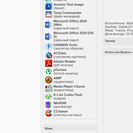
Acronis True Image
(бекап)
Total Commander
(файл-менеджер)
Microsoft Office 2019
Исполнитель: Mar
(Win)
Альбом: Global DJ
(офисный пакет)
Жанр: Trance, Pro
Microsoft Office 2019 (OS
Дата выхода: 24.0
X)
(офисный пакет)
Трекер
DAEMON Tools
(эмулятор образов)
Armin van Buuren -
ACDSee
(смотрелка картинок)
Adobe Reader
(pdf читалка)
µTorrent
(torrent качалка)
AIMP
(аудиоплеер)
Media Player Classic
(видеоплеер)
K-Lite Codec Pack
(кодеки)
WinRAR
(архиватор)
ССleaner
(очистка системы)
Меню