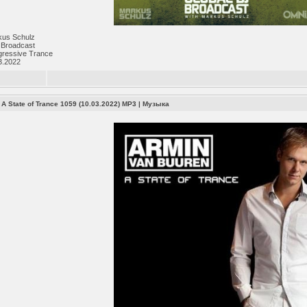
kus Schulz
 Broadcast
gressive Trance
3.2022
 A State of Trance 1059 (10.03.2022) MP3
|
Музыка