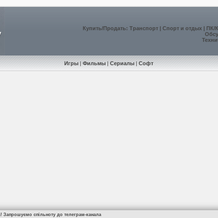
Купить
/
Продать
:
Транспорт
|
Спорт и отдых
|
ПК/
Обс
Техни
Игры
|
Фильмы
|
Сериалы
|
Софт
а! Запрошуємо спільноту до телеграм-канала