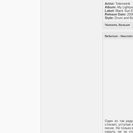
Artist:
Telemetrik
Album:
My Lightye
Label:
Black Sun E
Release Date:
200
Style:
Drum and Bas
Читать дальше
Nefarium - Haeretic
Один из так раду
стихает, уступая
песне. Не только
скрыть ни за ст