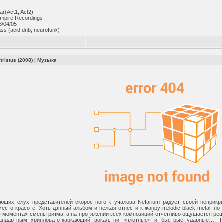
ar(Act1, Act2)
mpire Recordings
8/04/05
s (acid dnb, neurofunk)
hristus (2008)
|
Музыка
ющих слух представителей скоростного стучалова Nefarium радует своей неприк
 место красоте. Хоть данный альбом и нельзя отнести к жанру melodic black metal, 
 в моментах смены ритма, а на протяжении всех композиций отчетливо ощущается ре
андартным хрипловато-каркающий вокал, ни «плотные» и быстрые ударные…. 