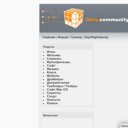
Главная
|
Форум
|
Трекер
|
Day
/
Night
(beta)
Разделы
Игры
Фильмы
Сериалы
Мультфильмы
Софт
Музыкa
Книги
Мобила
Драйверы
Документалки
Трейлеры / Тизеры
Софт Mac OS
Скрипты
Спорт
Новости
Разное
Интересное
Уваг