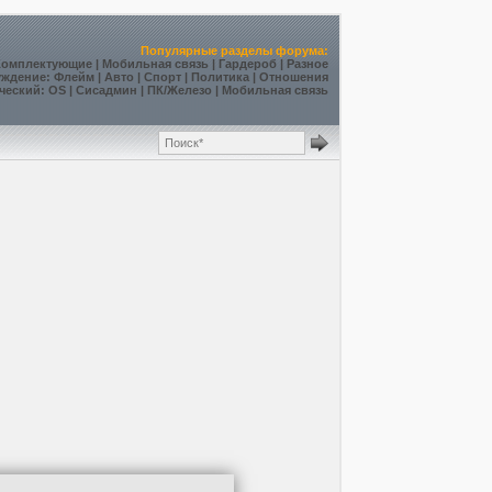
Популярные разделы форума:
Комплектующие
|
Мобильная связь
|
Гардероб
|
Разное
уждение
:
Флейм
|
Авто
|
Спорт
|
Политика
|
Отношения
ческий
:
OS
|
Сисадмин
|
ПК/Железо
|
Мобильная связь