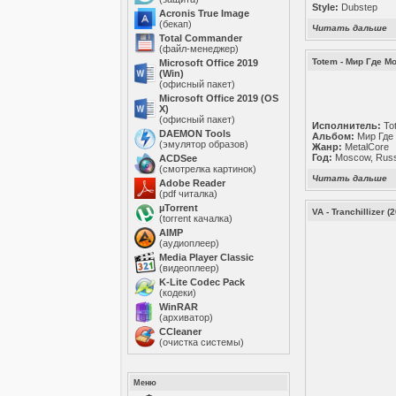
Style:
Dubstep
Acronis True Image
(бекап)
Читать дальше
Total Commander
(файл-менеджер)
Totem - Мир Где Мо
Microsoft Office 2019
(Win)
(офисный пакет)
Microsoft Office 2019 (OS
X)
(офисный пакет)
Исполнитель:
To
DAEMON Tools
Альбом:
Мир Где 
(эмулятор образов)
Жанр:
MetalCore
Год:
Moscow, Russ
ACDSee
(смотрелка картинок)
Читать дальше
Adobe Reader
(pdf читалка)
µTorrent
VA - Tranchillizer (
(torrent качалка)
AIMP
(аудиоплеер)
Media Player Classic
(видеоплеер)
K-Lite Codec Pack
(кодеки)
WinRAR
(архиватор)
ССleaner
(очистка системы)
Меню