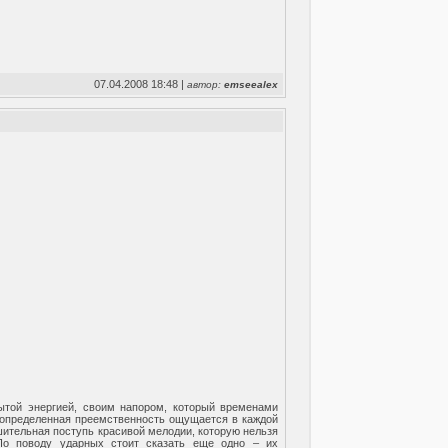
07.04.2008 18:48 |
автор:
emseealex
рытой энергией, своим напором, который временами
но определенная преемственность ощущается в каждой
шительная поступь красивой мелодии, которую нельзя
По поводу ударных стоит сказать еще одно – их