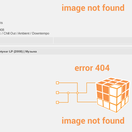
sts
008
 / Chill Out / Ambient / Downtempo
htyear LP (2008)
|
Музыка