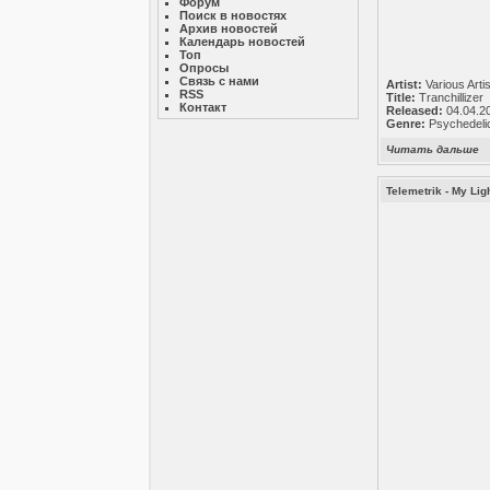
Форум
Поиск в новостях
Архив новостей
Календарь новостей
Топ
Опросы
Связь с нами
Artist:
Various Arti
RSS
Title:
Tranchillizer
Контакт
Released:
04.04.2
Genre:
Psychedelic
Читать дальше
Telemetrik - My Lig