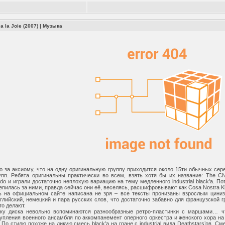
а la Joie (2007)
|
Музыка
о за аксиому, что на одну оригинальную группу приходится около 15ти обычных сер
пп. Ребята оригинальны практически во всем, взять хотя бы их название: The C
o и играли достаточно неплохую вариацию на тему медленного industrial black’а. П
репилась за ними, правда сейчас они её, веселясь, расшифровывают как Cosa Nostra K
ь на официальном сайте написана не зря – все тексты пронизаны взрослым цини
глийский, немецкий и пара русских слов, что достаточно забавно для французской гр
то делают.
ку диска невольно вспоминаются разнообразные ретро-пластинки с маршами… 
упления военного ансамбля по аккомпанемент оперного оркестра и женского хора н
 По стилю похоже на дикую смесь black’а на гране с industrial вида Deathstars’ов. 