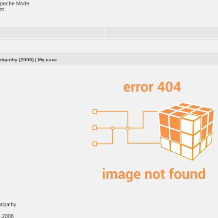
peche Mode
nt
8
tipathy (2008)
|
Музыка
tipathy
4.2008