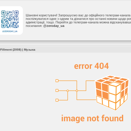
Шановні користувачі! Запрошуємо вас до офіційного телеграм-канал
поспілкуватися одне з одним та дізнатися про останні новини щодо р
адміністрації, тощо. Перейти до телеграм-канала можна відсканував
посилання:
@zeroday_ua
Fillment (2008)
|
Музыка