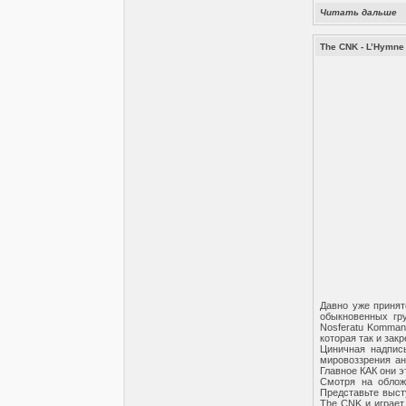
Читать дальше
The CNK - L’Hymne 
Давно уже принят
обыкновенных гру
Nosferatu Kommand
которая так и зак
Циничная надпис
мировоззрения ан
Главное КАК они э
Смотря на облож
Представьте выст
The CNK и играет.