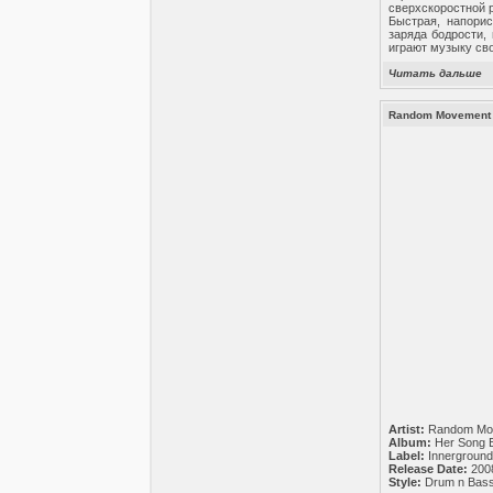
сверхскоростной р
Быстрая, напорис
заряда бодрости,
играют музыку св
Читать дальше
Random Movement -
Artist:
Random Mo
Album:
Her Song 
Label:
Innergroun
Release Date:
200
Style:
Drum n Bas