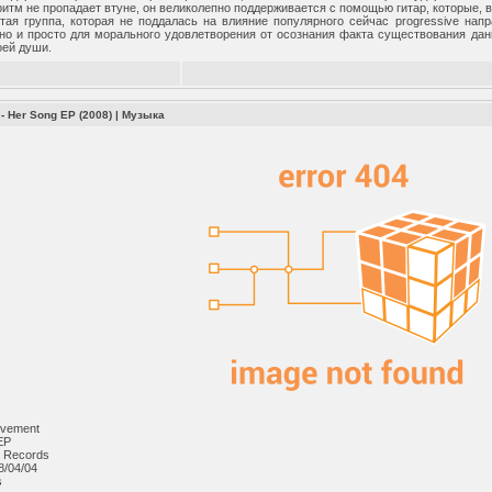
итм не пропадает втуне, он великолепно поддерживается с помощью гитар, которые, 
тая группа, которая не поддалась на влияние популярного сейчас progressive нап
 но и просто для морального удовлетворения от осознания факта существования дан
оей души.
 Her Song EP (2008)
|
Музыка
vement
EP
d Records
8/04/04
s