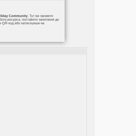
а
0day Community
. Тут ви зможете
оботи ресурса, поставити запитання до
ши QR-код або натиснувши на