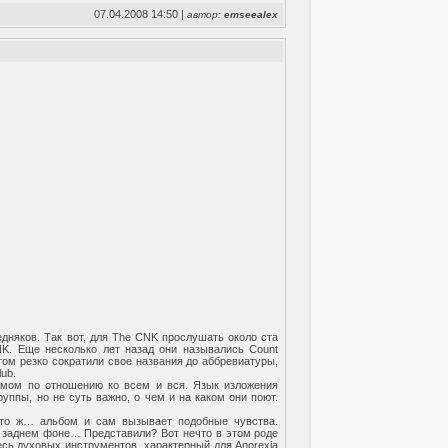
07.04.2008 14:50 |
автор:
emseealex
едняков. Так вот, для The CNK прослушать около ста
NK. Еще несколько лет назад они назывались Count
отом резко сократили свое названия до аббревиатуры,
lub.
змом по отношению ко всем и вся. Язык изложения
уппы, но не суть важно, о чем и на каком они поют.
что ж… альбом и сам вызывает подобные чувства.
а заднем фоне… Представили? Вот нечто в этом роде
Смесь духовых инструментов, характерный для Anorexia