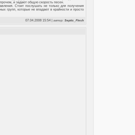
впрочем, и задают общую скорость песен.
равления. Стоит послушать не только для получения
ных групп, которые не впадают в крайности и просто
07.04.2008 15:54 |
автор:
Sеptic_Flеsh