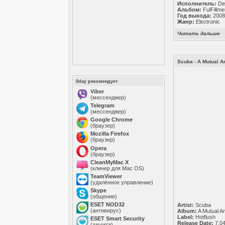
Исполнитель:
De
Альбом:
FulFillme
Год выхода:
200
Жанр:
Electronic
Читать дальше
Scuba - A Mutual An
0day рекомендует
Viber
(мессенджер)
Telegram
(мессенджер)
Google Chrome
(браузер)
Mozilla Firefox
(браузер)
Opera
(браузер)
CleanMyMac X
(клинер для Mac OS)
TeamViewer
(удалённое управление)
Skype
(общение)
ESET NOD32
Artist:
Scuba
(антивирус)
Album:
A Mutual An
Label:
Hotflush
ESET Smart Security
Release Date:
7.0
(защита)