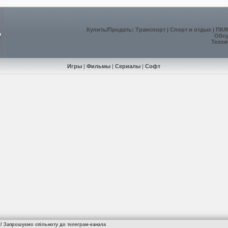
Купить
/
Продать
:
Транспорт
|
Спорт и отдых
|
ПК/
Обс
Техни
Игры
|
Фильмы
|
Сериалы
|
Софт
а! Запрошуємо спільноту до телеграм-канала