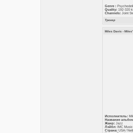
Genre :
Psychedel
Quality:
192-320 k
Channels:
Joint St
Трекер
Miles Davis - Miles
Исполнитель:
Mil
Название альбом
Жанр:
Jazz
Лэйбл:
IMC Music
Страна:
USA / Net