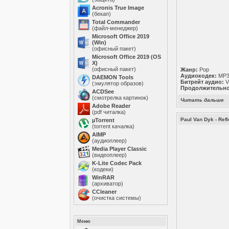
Acronis True Image
(бекап)
Total Commander
(файл-менеджер)
Microsoft Office 2019
(Win)
(офисный пакет)
Microsoft Office 2019 (OS
X)
(офисный пакет)
Жанр:
Pop
Аудиокодек:
MP
DAEMON Tools
Битрейт аудио:
V
(эмулятор образов)
Продолжительно
ACDSee
(смотрелка картинок)
Читать дальше
Adobe Reader
(pdf читалка)
Paul Van Dyk - Refl
µTorrent
(torrent качалка)
AIMP
(аудиоплеер)
Media Player Classic
(видеоплеер)
K-Lite Codec Pack
(кодеки)
WinRAR
(архиватор)
ССleaner
(очистка системы)
Меню