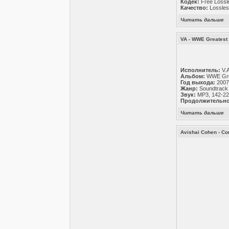
Кодек:
Free Lossl
Качество:
Lossles
Читать дальше
VA - WWE Greatest 
Исполнитель:
V.A
Альбом:
WWE Grea
Год выхода:
200
Жанр:
Soundtrack
Звук:
MP3, 142-22
Продолжительно
Читать дальше
Avishai Cohen - Co