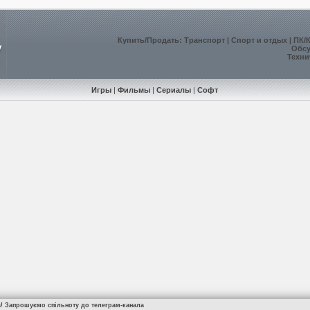
Купить
/
Продать
:
Транспорт
|
Спорт и отдых
|
ПК/
Обс
Техни
Игры
|
Фильмы
|
Сериалы
|
Софт
а! Запрошуємо спільноту до телеграм-канала