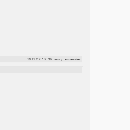
19.12.2007 00:36 |
автор:
emseealex