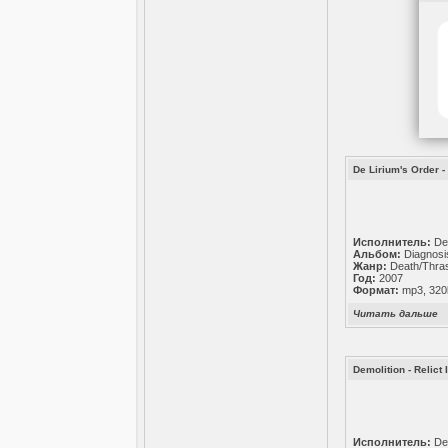
De Lirium's Order -
Исполнитель:
De 
Альбом:
Diagnosi
Жанр:
Death/Thras
Год:
2007
Формат:
mp3, 320
Читать дальше
Demolition - Relict 
Исполнитель:
Dem