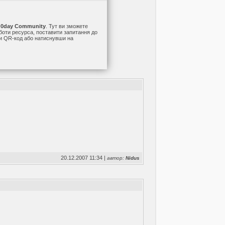
а
0day Community
. Тут ви зможете
оботи ресурса, поставити запитання до
ши QR-код або натиснувши на
20.12.2007 11:34 |
автор:
Nidus