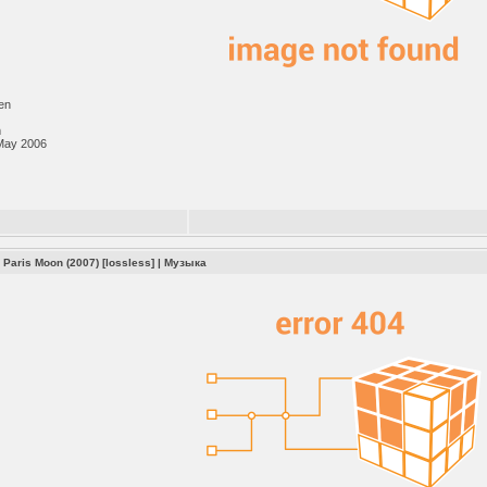
en
m
May 2006
 Paris Moon (2007) [lossless]
|
Музыка