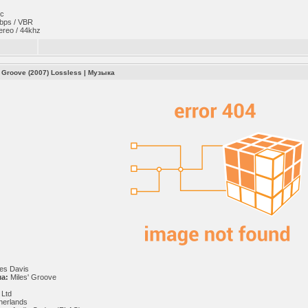
ic
bps / VBR
ereo / 44khz
' Groove (2007) Lossless
|
Музыка
es Davis
а:
Miles' Groove
 Ltd
herlands