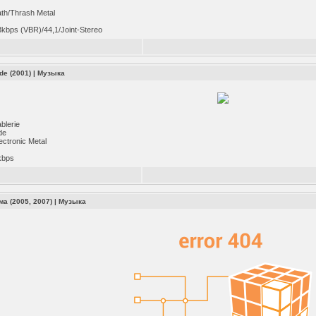
th/Thrash Metal
bps (VBR)/44,1/Joint-Stereo
de (2001)
|
Музыка
blerie
de
lectronic Metal
kbps
ма (2005, 2007)
|
Музыка