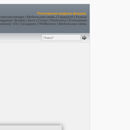
Популярные разделы форума:
Комплектующие
|
Мобильная связь
|
Гардероб
|
Разное
уждение
:
Флейм
|
Авто
|
Спорт
|
Политика
|
Отношения
ческий
:
OS
|
Сисадмин
|
ПК/Железо
|
Мобильная связь