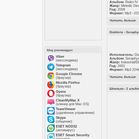
Альбом:
Relict IV
Жанр:
Melodic Dea
Год:
2008
Формат:
Mp3 ~233k
Читать дальше
Diablerie - Seraphy
0day рекомендует
Исполнитель:
Dia
Viber
Альбом:
Seraphy
(мессенджер)
Жанр:
Industrial/E
Telegram
Год:
2001
(мессенджер)
Формат:
Mp3 224
Google Chrome
Читать дальше
(браузер)
Mozilla Firefox
(браузер)
Шпильки - 2 альбо
Opera
(браузер)
CleanMyMac X
(клинер для Mac OS)
TeamViewer
(удалённое управление)
Skype
(общение)
ESET NOD32
(антивирус)
ESET Smart Security
(защита)