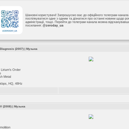
Шановні користувачі! Запрошуємо вас до офіційного телеграм-канал
поспілкуватися одне з одним та дізнатися про останні новини щодо р
адміністрації, тощо. Перейти до телеграм-канала можна відсканував
посилання:
@zeroday_ua
 Diagnosis (2007)
|
Музыка
Lirium's Order
s
h Metal
kbps, HQ, 48Hz
IV (2008)
|
Музыка
olition