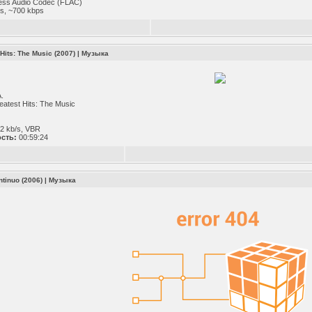
ess Audio Codec (FLAC)
s, ~700 kbps
Hits: The Music (2007)
|
Музыка
.
test Hits: The Music
7
2 kb/s, VBR
сть:
00:59:24
ntinuo (2006)
|
Музыка