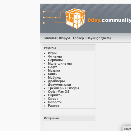
Главная
|
Форум
|
Трекер
|
Day
/
Night
(beta)
Разделы
Игры
Фильмы
Сериалы
Мультфильмы
Софт
Музыкa
Книги
Мобила
Драйверы
Документалки
Трейлеры / Тизеры
Софт Mac OS
Скрипты
Спорт
Новости
Разное
Интересное
Уваг