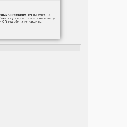
а
0day Community
. Тут ви зможете
оботи ресурса, поставити запитання до
ши QR-код або натиснувши на