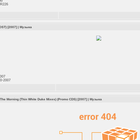
nd
BR226
OST) [2007]
|
Музыка
3
k
2007
30-2007
n The Morning (Thin White Duke Mixes) (Promo CDS) [2007]
|
Музыка