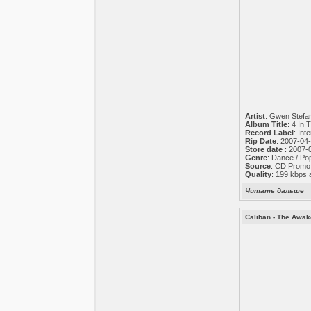
Artist
: Gwen Stefa
Album Title
: 4 In
Record Label
: Int
Rip Date
: 2007-04
Store date
: 2007-
Genre
: Dance / Po
Source
: CD Promo
Quality
: 199 kbps 
Читать дальше
Caliban - The Awak