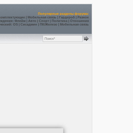
Популярные разделы форума:
Комплектующие
|
Мобильная связь
|
Гардероб
|
Разное
уждение
:
Флейм
|
Авто
|
Спорт
|
Политика
|
Отношения
ческий
:
OS
|
Сисадмин
|
ПК/Железо
|
Мобильная связь