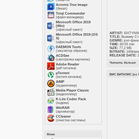
Acronis True Image
(бекап)
Total Commander
(файл-менеджер)
Microsoft Office 2019
(Win)
(офисный пакет)
ARTiST:
SIXTYNI
Microsoft Office 2019 (OS
TiTLE:
Выживу Ст
X)
GENRE:
рэп-фанк
(офисный пакет)
TiME:
60:55 min
DAEMON Tools
SiZE:
77,2 МБ
(эмулятор образов)
BiTRATE:
160kbps
RELEASE DATE:
2
ACDSee
(смотрелка картинок)
Читать дальше
Adobe Reader
(pdf читалка)
µTorrent
ВИС ВИТАЛИС (ex 
(torrent качалка)
AIMP
(аудиоплеер)
Media Player Classic
(видеоплеер)
K-Lite Codec Pack
(кодеки)
WinRAR
(архиватор)
ССleaner
(очистка системы)
Меню