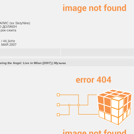
ЛИС (ex SixtyNine)
О ДОЛЖЕН
 рок-сюита
 / 44,1kHz
 МАЯ 2007
ing the Angel: Live in Milan [2007]
|
Музыка