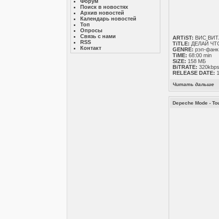
Форум
Поиск в новостях
Архив новостей
Календарь новостей
Топ
Опросы
Связь с нами
ARTiST:
ВИС ВИТА
RSS
TiTLE:
ДЕЛАЙ ЧТ
Контакт
GENRE:
рэп-фанк
TiME:
68:00 min
SiZE:
158 МБ
BiTRATE:
320kbps
RELEASE DATE:
1
Читать дальше
Depeche Mode - Tour