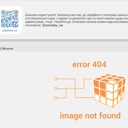
Шановні користувачі! Запрошуємо вас до офіційного телеграм-канал
поспілкуватися одне з одним та дізнатися про останні новини щодо р
адміністрації, тощо. Перейти до телеграм-канала можна відсканував
посилання:
@zeroday_ua
|
Музыка