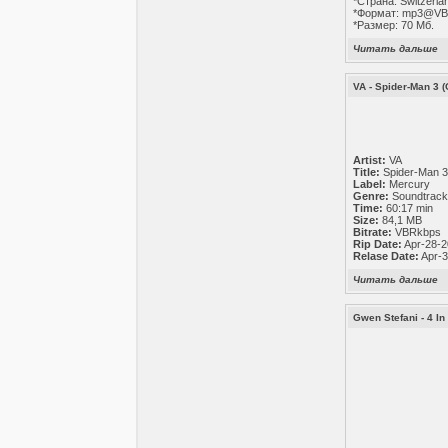
*Страна: Switzerla
*Формат: mp3@V
*Размер: 70 Мб.
Читать дальше
VA - Spider-Man 3 (
Artist:
VA
Title:
Spider-Man 
Label:
Mercury
Genre:
Soundtrac
Time:
60:17 min
Size:
84,1 MB
Bitrate:
VBRkbps
Rip Date:
Apr-28-
Relase Date:
Apr-
Читать дальше
Gwen Stefani - 4 I