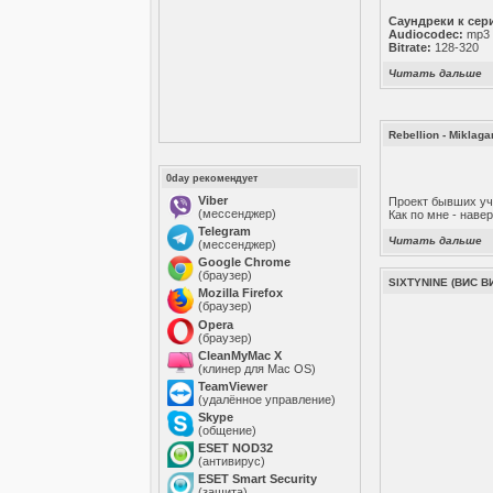
Cаундреки к сери
Audiocodec:
mp3
Bitrate:
128-320
Читать дальше
Rebellion - Miklaga
0day рекомендует
Viber
Проект бывших уча
(мессенджер)
Как по мне - наве
Telegram
Читать дальше
(мессенджер)
Google Chrome
(браузер)
SIXTYNINE (ВИС ВИ
Mozilla Firefox
(браузер)
Opera
(браузер)
CleanMyMac X
(клинер для Mac OS)
TeamViewer
(удалённое управление)
Skype
(общение)
ESET NOD32
(антивирус)
ESET Smart Security
(защита)