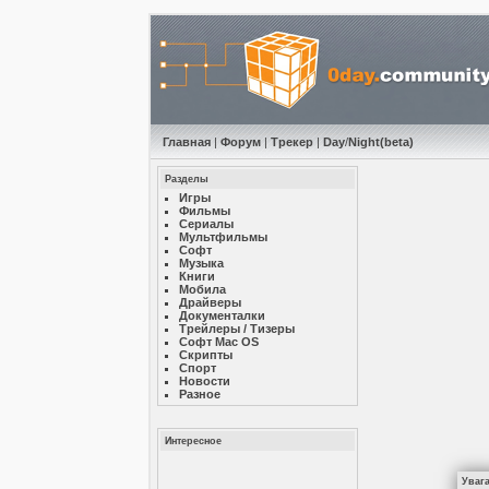
Главная
|
Форум
|
Трекер
|
Day
/
Night
(beta)
Разделы
Игры
Фильмы
Сериалы
Мультфильмы
Софт
Музыкa
Книги
Мобила
Драйверы
Документалки
Трейлеры / Тизеры
Софт Mac OS
Скрипты
Спорт
Новости
Разное
Интересное
Уваг