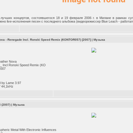
 лучших концертов, состоявшегося 18 и 19 февраля 2006 г. в Милане в рамках су
ено live-исполнения песен с последнего альбома (видеорежиссер Blue Leach - работал 
Nova - Renegade Incl. Ronski Speed Remix (KONTOR057) [2007]
|
Музыка
eather Nova
 Incl Ronski Speed Remix (KO
2007
 by Lame 3.97
/ 44,1kHz
l (2007)
|
Музыка
pheric Metal With Electronic Influences