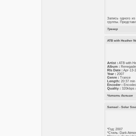
Запись одного из
группы. Представл
Трекер
ATB with Heather 
Artist :
ATB with H
Album :
Renegade_
Rls Date :
Apr-13-
Year :
2007
Genre :
Trance
Length:
20:37 min
Encoder :
Encoded
Quality :
320kbps 
Читать дальше
Samael - Solar Sou
*Год: 2007
*Стиль: Dark Atmos