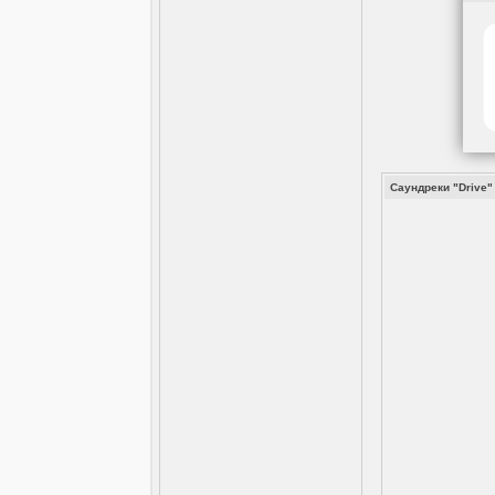
Cаундреки "Drive"