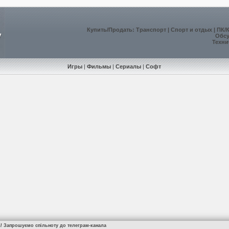
Купить
/
Продать
:
Транспорт
|
Спорт и отдых
|
ПК/
Обс
Техни
Игры
|
Фильмы
|
Сериалы
|
Софт
а! Запрошуємо спільноту до телеграм-канала