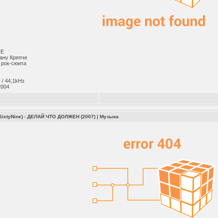
NE
ану Крепче
 рок-сюита
 / 44,1kHz
004
SixtyNine) - ДЕЛАЙ ЧТО ДОЛЖЕН (2007)
|
Музыка