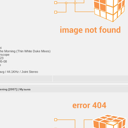
ni
 The Morning (Thin White Duke Mixes)
erscope
-23
05-08
p
avg / 44.1KHz / Joint Stereo
ening [2007]
|
Музыка