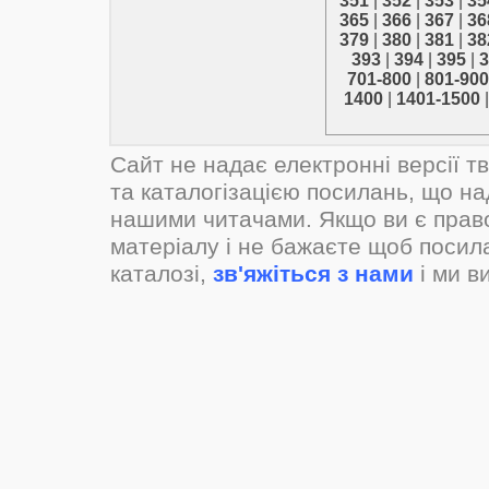
351
|
352
|
353
|
35
365
|
366
|
367
|
36
379
|
380
|
381
|
38
393
|
394
|
395
|
3
701-800
|
801-900
1400
|
1401-1500
Сайт не надає електронні версії т
та каталогізацією посилань, що н
нашими читачами. Якщо ви є прав
матеріалу і не бажаєте щоб посил
каталозі,
зв'яжіться з нами
і ми в