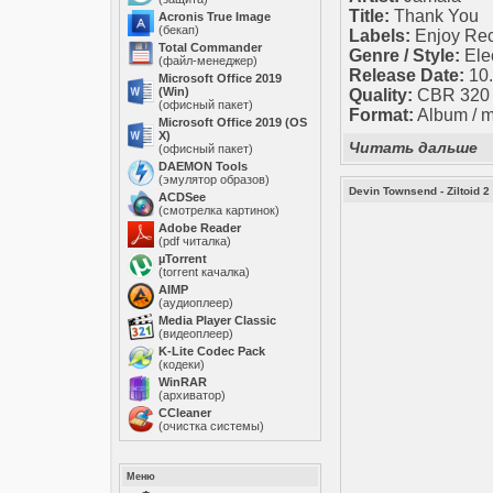
Title:
Thank You
Acronis True Image
(бекап)
Labels:
Enjoy Re
Total Commander
Genre / Style:
Elec
(файл-менеджер)
Release Date:
10.
Microsoft Office 2019
(Win)
Quality:
CBR 320 k
(офисный пакет)
Format:
Album / 
Microsoft Office 2019 (OS
X)
Читать дальше
(офисный пакет)
DAEMON Tools
(эмулятор образов)
Devin Townsend - Ziltoid 2 (
ACDSee
(смотрелка картинок)
Adobe Reader
(pdf читалка)
µTorrent
(torrent качалка)
AIMP
(аудиоплеер)
Media Player Classic
(видеоплеер)
K-Lite Codec Pack
(кодеки)
WinRAR
(архиватор)
ССleaner
(очистка системы)
Меню