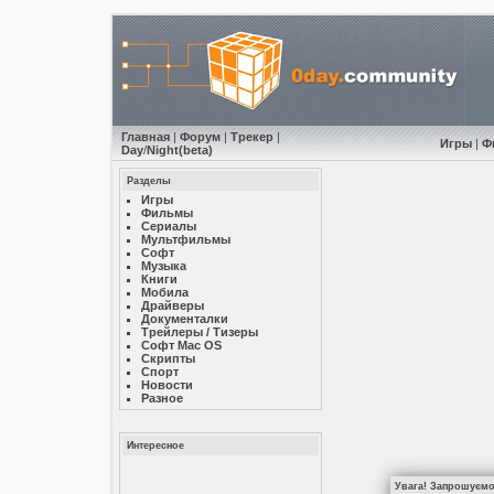
Главная
|
Форум
|
Трекер
|
Игры
|
Ф
Day
/
Night
(beta)
Разделы
Игры
Фильмы
Сериалы
Мультфильмы
Софт
Музыкa
Книги
Мобила
Драйверы
Документалки
Трейлеры / Тизеры
Софт Mac OS
Скрипты
Спорт
Новости
Разное
Интересное
Увага! Запрошуємо