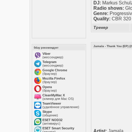
DJ:
Markus Schul
Radio shows:
Gl
Genre:
Progressiv
Quality:
CBR 320 k
Трекер
Jamala - Thank You (EP) (
0day рекомендует
Viber
(мессенджер)
Telegram
(мессенджер)
Google Chrome
(браузер)
Mozilla Firefox
(браузер)
Opera
(браузер)
CleanMyMac X
(клинер для Mac OS)
TeamViewer
(удалённое управление)
Skype
(общение)
ESET NOD32
(антивирус)
ESET Smart Security
Artist:
Jamala
(защита)