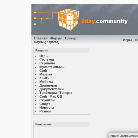
Главная
|
Форум
|
Трекер
|
Игры
|
Ф
Day
/
Night
(beta)
Разделы
Игры
Фильмы
Сериалы
Мультфильмы
Софт
Музыкa
Книги
Мобила
Драйверы
Документалки
Трейлеры / Тизеры
Софт Mac OS
Скрипты
Спорт
Новости
Разное
Интересное
Увага! Запрошуємо