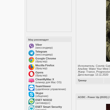
0day рекомендует
Viber
(мессенджер)
Telegram
(мессенджер)
Google Chrome
(браузер)
Mozilla Firefox
Исполнитель: Cosmic Ga
(браузер)
Альбом: Wake Your Mind 
Жанр: Trance, Progressiv
Opera
Дата выхода: 13.11.2020
(браузер)
CleanMyMac X
Трекер
(клинер для Mac OS)
TeamViewer
(удалённое управление)
Skype
(общение)
AC/DC - Power Up (2020)
|
ESET NOD32
(антивирус)
ESET Smart Security
(защита)