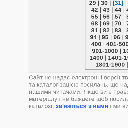
29
|
30
|
[31]
42
|
43
|
44
|
55
|
56
|
57
|
68
|
69
|
70
|
81
|
82
|
83
|
94
|
95
|
96
|
400
|
401-50
901-1000
|
1
1400
|
1401-1
1801-1900
Сайт не надає електронні версії т
та каталогізацією посилань, що н
нашими читачами. Якщо ви є прав
матеріалу і не бажаєте щоб посил
каталозі,
зв'яжіться з нами
і ми в