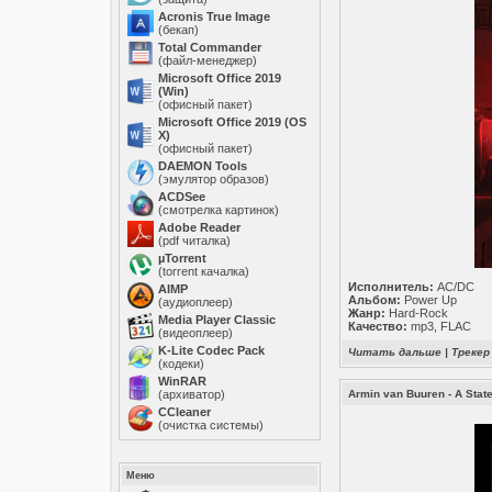
Acronis True Image
(бекап)
Total Commander
(файл-менеджер)
Microsoft Office 2019
(Win)
(офисный пакет)
Microsoft Office 2019 (OS
X)
(офисный пакет)
DAEMON Tools
(эмулятор образов)
ACDSee
(смотрелка картинок)
Adobe Reader
(pdf читалка)
µTorrent
(torrent качалка)
Исполнитель:
AC/DC
AIMP
Альбом:
Power Up
(аудиоплеер)
Жанр:
Hard-Rock
Media Player Classic
Качество:
mp3, FLAC
(видеоплеер)
K-Lite Codec Pack
Читать дальше
|
Трекер
(кодеки)
WinRAR
(архиватор)
Armin van Buuren - A State
ССleaner
(очистка системы)
Меню