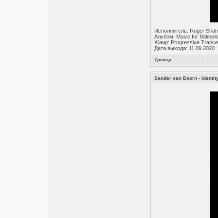
Исполнитель: Roger Shah
Альбом: Music for Baleari
Жанр: Progressive Trance
Дата выхода: 11.09.2020
Трекер
Sander van Doorn - Identit