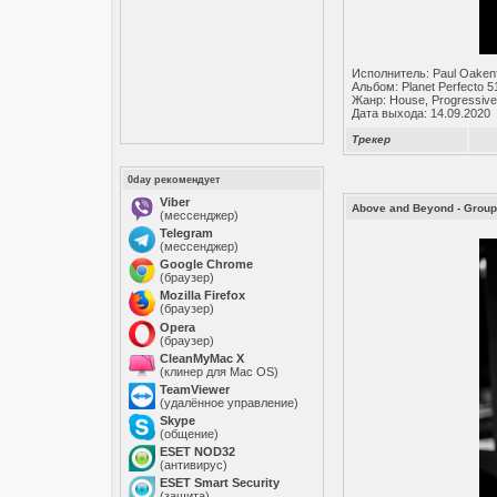
Исполнитель: Paul Oakenf
Альбом: Planet Perfecto 5
Жанр: House, Progressive
Дата выхода: 14.09.2020
Трекер
0day рекомендует
Viber
Above and Beyond - Group
(мессенджер)
Telegram
(мессенджер)
Google Chrome
(браузер)
Mozilla Firefox
(браузер)
Opera
(браузер)
CleanMyMac X
(клинер для Mac OS)
TeamViewer
(удалённое управление)
Skype
(общение)
ESET NOD32
(антивирус)
ESET Smart Security
(защита)