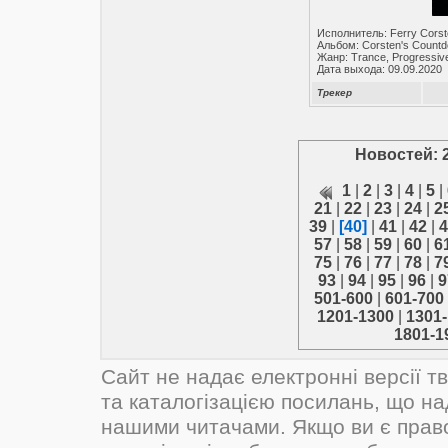
Исполнитель: Ferry Cors
Альбом: Corsten's Count
Жанр: Trance, Progressiv
Дата выхода: 09.09.2020
Трекер
Новостей: 
1
|
2
|
3
|
4
|
5
|
21
|
22
|
23
|
24
|
2
39
|
[40]
|
41
|
42
|
4
57
|
58
|
59
|
60
|
6
75
|
76
|
77
|
78
|
7
93
|
94
|
95
|
96
|
9
501-600
|
601-700
1201-1300
|
1301
1801-1
Сайт не надає електронні версії т
та каталогізацією посилань, що н
нашими читачами. Якщо ви є прав