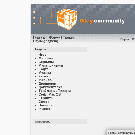
Главная
|
Форум
|
Трекер
|
Игры
|
Ф
Day
/
Night
(beta)
Разделы
Игры
Фильмы
Сериалы
Мультфильмы
Софт
Музыкa
Книги
Мобила
Драйверы
Документалки
Трейлеры / Тизеры
Софт Mac OS
Скрипты
Спорт
Новости
Разное
Интересное
Увага! Запрошуємо