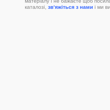
матеріалу і не бажаєте щоб посил
каталозі,
зв'яжіться з нами
і ми в