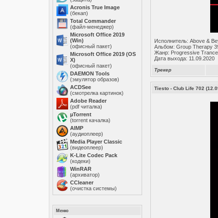
Acronis True Image
(бекап)
Total Commander
(файл-менеджер)
Microsoft Office 2019
(Win)
Исполнитель: Above & B
(офисный пакет)
Альбом: Group Therapy 3
Жанр: Progressive Trance
Microsoft Office 2019 (OS
Дата выхода: 11.09.2020
X)
(офисный пакет)
Трекер
DAEMON Tools
(эмулятор образов)
ACDSee
Tiesto - Club Life 702 (12
(смотрелка картинок)
Adobe Reader
(pdf читалка)
µTorrent
(torrent качалка)
AIMP
(аудиоплеер)
Media Player Classic
(видеоплеер)
K-Lite Codec Pack
(кодеки)
WinRAR
(архиватор)
ССleaner
(очистка системы)
Меню