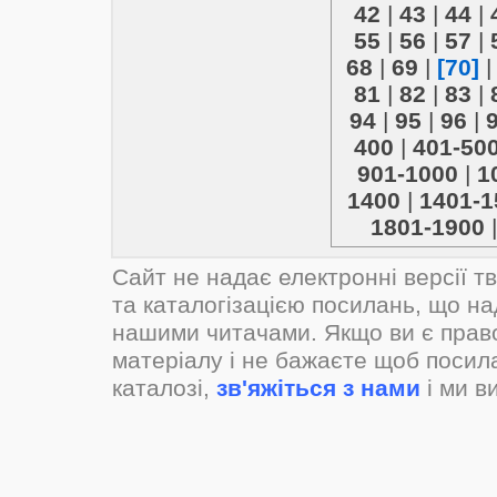
42
|
43
|
44
|
55
|
56
|
57
|
68
|
69
|
[70]
81
|
82
|
83
|
94
|
95
|
96
|
400
|
401-50
901-1000
|
1
1400
|
1401-1
1801-1900
Сайт не надає електронні версії т
та каталогізацією посилань, що н
нашими читачами. Якщо ви є прав
матеріалу і не бажаєте щоб посил
каталозі,
зв'яжіться з нами
і ми в