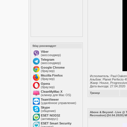
0day рекомендует
Viber
(мессенджер)
Telegram
(мессенджер)
Google Chrome
(браузер)
Mozilla Firefox
Исполнитель: Paul Oakenf
(браузер)
Альбом: Planet Perfecto 4
Жанр: House, Progressive
Opera
Дата выхода: 27.04.2020
(браузер)
CleanMyMac X
Трекер
(клинер для Mac OS)
TeamViewer
(удалённое управление)
Skype
(общение)
Above & Beyond - Live @ 
ESET NOD32
Recreation) (24.04.2020) 
(антивирус)
ESET Smart Security
(защита)