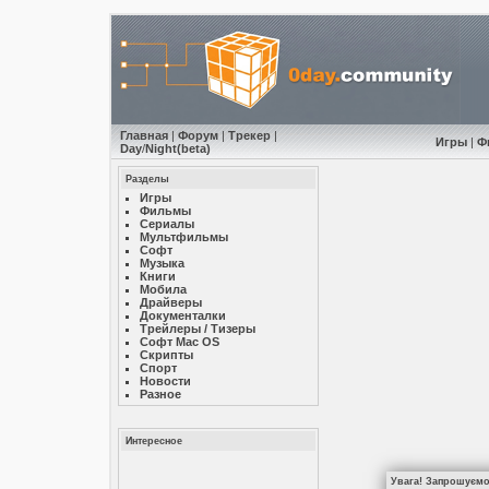
Главная
|
Форум
|
Трекер
|
Игры
|
Ф
Day
/
Night
(beta)
Разделы
Игры
Фильмы
Сериалы
Мультфильмы
Софт
Музыкa
Книги
Мобила
Драйверы
Документалки
Трейлеры / Тизеры
Софт Mac OS
Скрипты
Спорт
Новости
Разное
Интересное
Увага! Запрошуємо