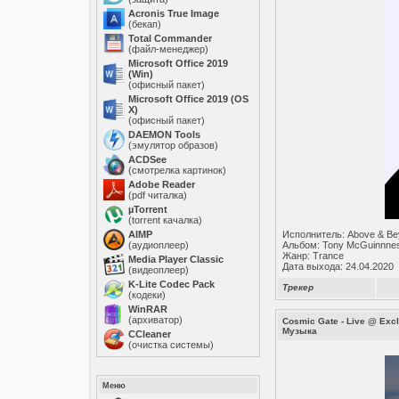
Acronis True Image
(бекап)
Total Commander
(файл-менеджер)
Microsoft Office 2019
(Win)
(офисный пакет)
Microsoft Office 2019 (OS
X)
(офисный пакет)
DAEMON Tools
(эмулятор образов)
ACDSee
(смотрелка картинок)
Adobe Reader
(pdf читалка)
µTorrent
(torrent качалка)
Исполнитель: Above & B
AIMP
Альбом: Tony McGuinnness
(аудиоплеер)
Жанр: Trance
Media Player Classic
Дата выхода: 24.04.2020
(видеоплеер)
K-Lite Codec Pack
Трекер
(кодеки)
WinRAR
(архиватор)
Cosmic Gate - Live @ Excl
Музыка
ССleaner
(очистка системы)
Меню