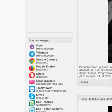
0day рекомендует
Viber
(мессенджер)
Telegram
(мессенджер)
Google Chrome
(браузер)
Mozilla Firefox
Исполнитель: Paul van D
(браузер)
Альбом: VONYC Sessions
Жанр: Trance, Progressiv
Opera
Дата выхода: 14.03.2020
(браузер)
CleanMyMac X
Трекер
(клинер для Mac OS)
TeamViewer
(удалённое управление)
Skype
(общение)
Tiesto - Club Life 676 (13
ESET NOD32
(антивирус)
ESET Smart Security
(защита)