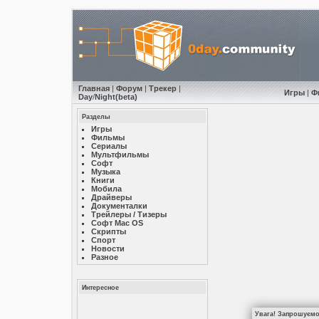
Главная
|
Форум
|
Трекер
|
Игры
|
Ф
Day
/
Night
(beta)
Разделы
Игры
Фильмы
Сериалы
Мультфильмы
Софт
Музыкa
Книги
Мобила
Драйверы
Документалки
Трейлеры / Тизеры
Софт Mac OS
Скрипты
Спорт
Новости
Разное
Интересное
Увага! Запрошуємо