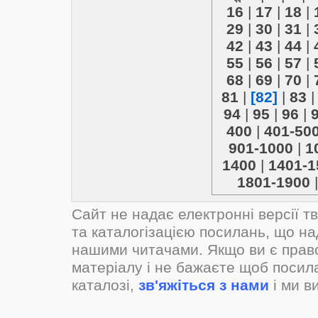
16
|
17
|
18
|
29
|
30
|
31
|
42
|
43
|
44
|
55
|
56
|
57
|
68
|
69
|
70
|
81
|
[82]
|
83
94
|
95
|
96
|
400
|
401-50
901-1000
|
1
1400
|
1401-1
1801-1900
Сайт не надає електронні версії т
та каталогізацією посилань, що н
нашими читачами. Якщо ви є прав
матеріалу і не бажаєте щоб посил
каталозі,
зв'яжіться з нами
і ми в