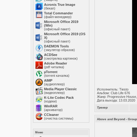
Acronis True Image
(бекап)
Total Commander
(файл-менеджер)
Microsoft Office 2019
(Win)
(офисный пакет)
Microsoft Office 2019 (OS
X)
(офисный пакет)
DAEMON Tools
(эмулятор образов)
ACDSee
(смотрелка картинок)
Adobe Reader
(pdf читалка)
µTorrent
(torrent качалка)
AIMP
(аудиоплеер)
Media Player Classic
Исполнитель: Tiesto
(видеоплеер)
Альбом: Club Life 676
Жанр: Progressive House,
K-Lite Codec Pack
Дата выхода: 13.03.2020
(кодеки)
WinRAR
Трекер
(архиватор)
ССleaner
(очистка системы)
Above and Beyond - Group
Меню