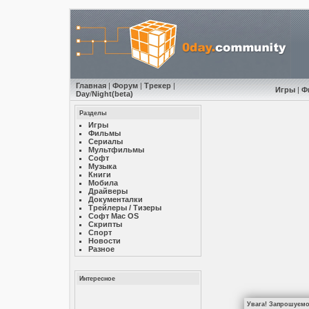
Главная
|
Форум
|
Трекер
|
Игры
|
Ф
Day
/
Night
(beta)
Разделы
Игры
Фильмы
Сериалы
Мультфильмы
Софт
Музыкa
Книги
Мобила
Драйверы
Документалки
Трейлеры / Тизеры
Софт Mac OS
Скрипты
Спорт
Новости
Разное
Интересное
Увага! Запрошуємо