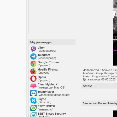
0day рекомендует
Viber
(мессенджер)
Telegram
(мессенджер)
Google Chrome
(браузер)
Mozilla Firefox
Исполнитель: Above & B
(браузер)
Альбом: Group Therapy 3
Жанр: Progressive Trance
Opera
Дата выхода: 06.03.2020
(браузер)
CleanMyMac X
Трекер
(клинер для Mac OS)
TeamViewer
(удалённое управление)
Skype
(общение)
Sander van Doorn - Identit
ESET NOD32
(антивирус)
ESET Smart Security
(защита)