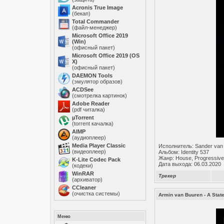
Acronis True Image
(бекап)
Total Commander
(файл-менеджер)
Microsoft Office 2019
(Win)
(офисный пакет)
Microsoft Office 2019 (OS
X)
(офисный пакет)
DAEMON Tools
(эмулятор образов)
ACDSee
(смотрелка картинок)
Adobe Reader
(pdf читалка)
µTorrent
(torrent качалка)
AIMP
(аудиоплеер)
Media Player Classic
Исполнитель: Sander van
(видеоплеер)
Альбом: Identity 537
Жанр: House, Progressive
K-Lite Codec Pack
Дата выхода: 06.03.2020
(кодеки)
WinRAR
Трекер
(архиватор)
ССleaner
(очистка системы)
Armin van Buuren - A Stat
Меню