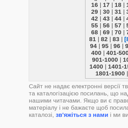
16
|
17
|
18
|
29
|
30
|
31
|
42
|
43
|
44
|
55
|
56
|
57
|
68
|
69
|
70
|
81
|
82
|
83
|
[
94
|
95
|
96
|
400
|
401-50
901-1000
|
1
1400
|
1401-1
1801-1900
Сайт не надає електронні версії т
та каталогізацією посилань, що н
нашими читачами. Якщо ви є прав
матеріалу і не бажаєте щоб посил
каталозі,
зв'яжіться з нами
і ми в