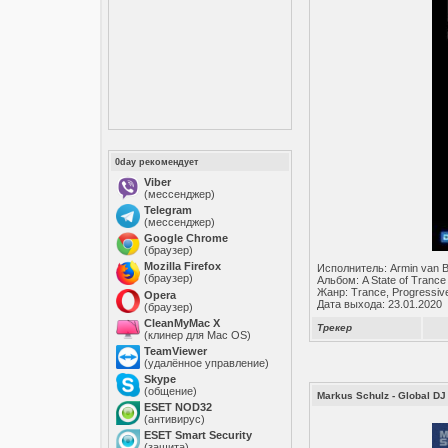
0day рекомендует
Viber
(мессенджер)
Telegram
(мессенджер)
Google Chrome
(браузер)
Mozilla Firefox
Исполнитель: Armin van 
(браузер)
Альбом: A State of Trance
Жанр: Trance, Progressiv
Opera
Дата выхода: 23.01.2020
(браузер)
CleanMyMac X
Трекер
(клинер для Mac OS)
TeamViewer
(удалённое управление)
Skype
(общение)
Markus Schulz - Global DJ
ESET NOD32
(антивирус)
ESET Smart Security
(защита)