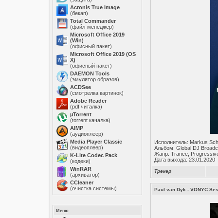
Acronis True Image
(бекап)
Total Commander
(файл-менеджер)
Microsoft Office 2019
(Win)
(офисный пакет)
Microsoft Office 2019 (OS
X)
(офисный пакет)
DAEMON Tools
(эмулятор образов)
ACDSee
(смотрелка картинок)
Adobe Reader
(pdf читалка)
µTorrent
(torrent качалка)
AIMP
(аудиоплеер)
Media Player Classic
Исполнитель: Markus Sch
(видеоплеер)
Альбом: Global DJ Broadc
Жанр: Trance, Progressiv
K-Lite Codec Pack
Дата выхода: 23.01.2020
(кодеки)
WinRAR
Трекер
(архиватор)
ССleaner
(очистка системы)
Paul van Dyk - VONYC Ses
Меню