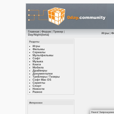
Главная
|
Форум
|
Трекер
|
Игры
|
Ф
Day
/
Night
(beta)
Разделы
Игры
Фильмы
Сериалы
Мультфильмы
Софт
Музыкa
Книги
Мобила
Драйверы
Документалки
Трейлеры / Тизеры
Софт Mac OS
Скрипты
Спорт
Новости
Разное
Интересное
Увага! Запрошуємо