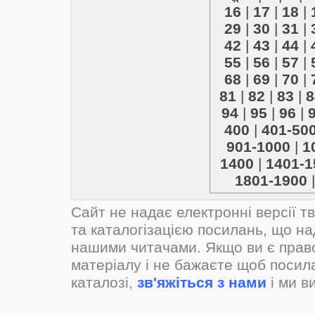
16
|
17
|
18
|
29
|
30
|
31
|
42
|
43
|
44
|
55
|
56
|
57
|
68
|
69
|
70
|
81
|
82
|
83
|
8
94
|
95
|
96
|
400
|
401-50
901-1000
|
1
1400
|
1401-1
1801-1900
Сайт не надає електронні версії т
та каталогізацією посилань, що н
нашими читачами. Якщо ви є прав
матеріалу і не бажаєте щоб посил
каталозі,
зв'яжіться з нами
і ми в