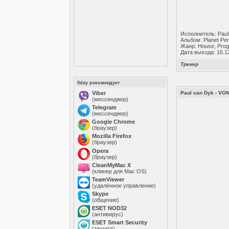
Исполнитель: Paul
Альбом: Planet Per
Жанр: House, Prog
Дата выхода: 16.1
Трекер
0day рекомендует
Viber
Paul van Dyk - VO
(мессенджер)
Telegram
(мессенджер)
Google Chrome
(браузер)
Mozilla Firefox
(браузер)
Opera
(браузер)
CleanMyMac X
(клинер для Mac OS)
TeamViewer
(удалённое управление)
Skype
(общение)
ESET NOD32
(антивирус)
ESET Smart Security
(защита)