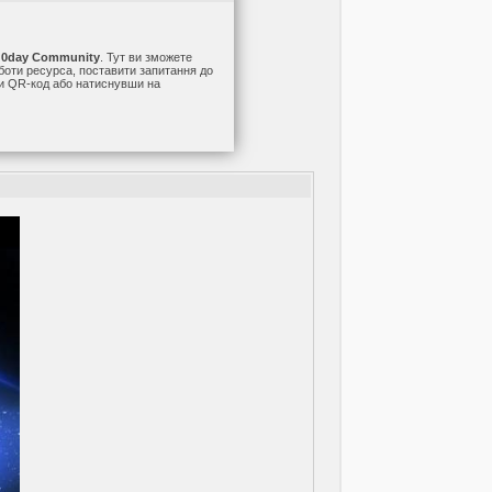
а
0day Community
. Тут ви зможете
оботи ресурса, поставити запитання до
ши QR-код або натиснувши на