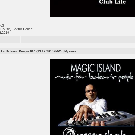
to
663
 House, Electro House
2.2019
 for Balearic People 604 (13.12.2019) MP3
|
Музыка