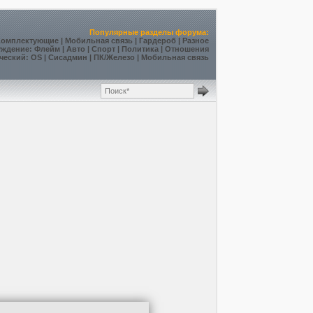
Популярные разделы форума:
Комплектующие
|
Мобильная связь
|
Гардероб
|
Разное
уждение
:
Флейм
|
Авто
|
Спорт
|
Политика
|
Отношения
ческий
:
OS
|
Сисадмин
|
ПК/Железо
|
Мобильная связь