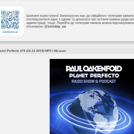
Шановні користувачі! Запрошуємо вас до офіційного телеграм-канал
поспілкуватися одне з одним та дізнатися про останні новини щодо р
адміністрації, тощо. Перейти до телеграм-канала можна відсканував
посилання:
@zeroday_ua
lanet Perfecto 476 (16.12.2019) MP3
|
Музыка