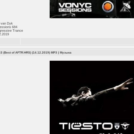
 van Dyk
ssions 684
gressive Trance
2.2019
663 (Best of AFTR:HRS) (14.12.2019) MP3
|
Музыка