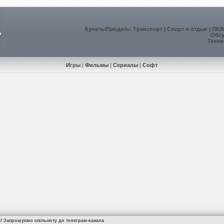
Купить
/
Продать
:
Транспорт
|
Спорт и отдых
|
ПК/
Обс
Техни
Игры
|
Фильмы
|
Сериалы
|
Софт
а! Запрошуємо спільноту до телеграм-канала