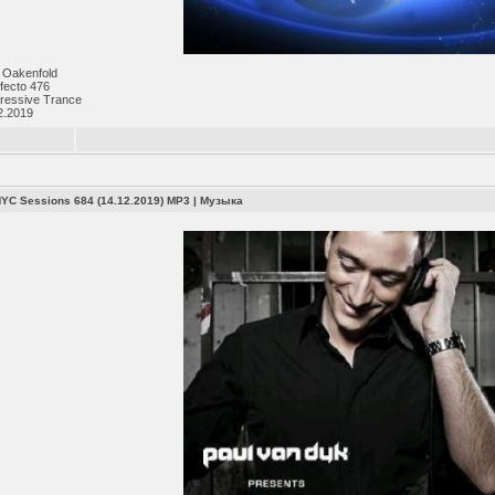
 Oakenfold
fecto 476
ressive Trance
2.2019
NYC Sessions 684 (14.12.2019) MP3
|
Музыка