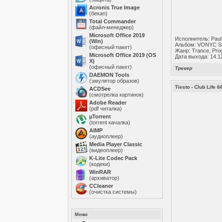
Acronis True Image
(бекап)
Total Commander
(файл-менеджер)
Microsoft Office 2019
Исполнитель: Paul
(Win)
Альбом: VONYC Se
(офисный пакет)
Жанр: Trance, Pro
Microsoft Office 2019 (OS
Дата выхода: 14.1
X)
(офисный пакет)
Трекер
DAEMON Tools
(эмулятор образов)
Tiesto - Club Life 
ACDSee
(смотрелка картинок)
Adobe Reader
(pdf читалка)
µTorrent
(torrent качалка)
AIMP
(аудиоплеер)
Media Player Classic
(видеоплеер)
K-Lite Codec Pack
(кодеки)
WinRAR
(архиватор)
ССleaner
(очистка системы)
Меню