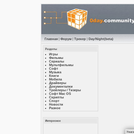
Главная
|
Форум
|
Трекер
|
Day
/
Night
(beta)
Разделы
Игры
Фильмы
Сериалы
Мультфильмы
Софт
Музыкa
Книги
Мобила
Драйверы
Документалки
Трейлеры / Тизеры
Софт Mac OS
Скрипты
Спорт
Новости
Разное
Интересное
Уваг