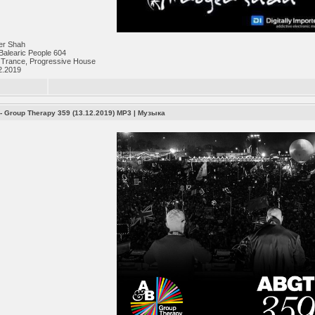
er Shah
Balearic People 604
 Trance, Progressive House
2.2019
- Group Therapy 359 (13.12.2019) MP3
|
Музыка