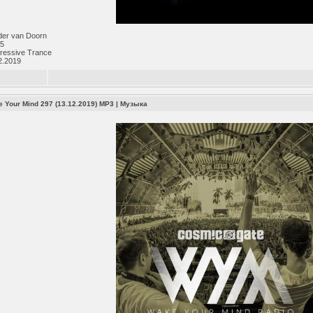
der van Doorn
25
ressive Trance
2.2019
e Your Mind 297 (13.12.2019) MP3
|
Музыка