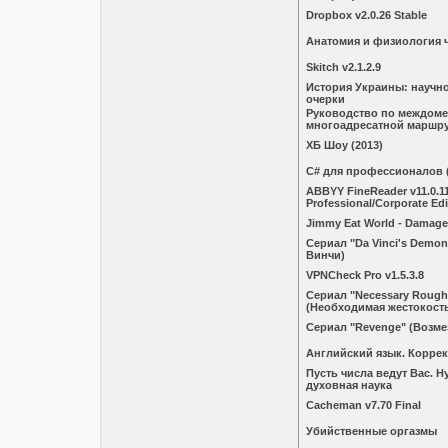
Dropbox v2.0.26 Stable
Анатомия и физиология 
Skitch v2.1.2.9
История Украины: научн
очерки
Руководство по междом
многоадресатной маршр
ХБ Шоу (2013)
C# для профессионалов (
ABBYY FineReader v11.0.11
Professional/Corporate Edi
Jimmy Eat World - Damage
Сериал "Da Vinci's Demo
Винчи)
VPNCheck Pro v1.5.3.8
Сериал "Necessary Rough
(Необходимая жестокост
Сериал "Revenge" (Возме
Английский язык. Корре
Пусть числа ведут Вас. 
духовная наука
Cacheman v7.70 Final
Убийственные оргазмы