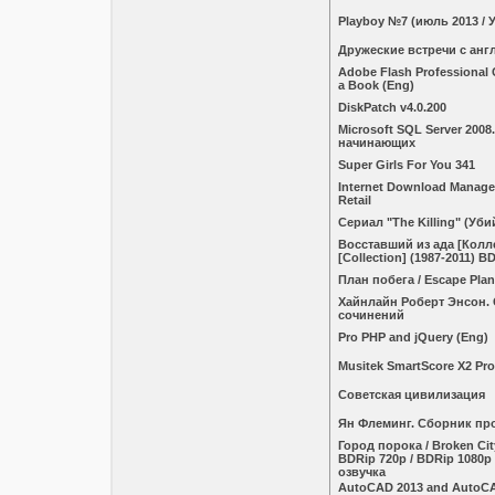
Plаybоy №7 (июль 2013 / 
Дружеские встречи с ан
Adobe Flash Professional
a Book (Eng)
DiskPatch v4.0.200
Microsoft SQL Server 200
начинающих
Super Girls For You 341
Internet Download Manager
Retail
Сериал "The Killing" (Уби
Восставший из ада [Коллек
[Collection] (1987-2011) 
План побега / Escape Plan
Хайнлайн Роберт Энсон.
сочинений
Pro PHP and jQuery (Eng)
Musitek SmartScore X2 Pro
Советская цивилизация
Ян Флеминг. Сборник пр
Город порока / Broken Cit
BDRip 720p / BDRip 1080p 
озвучка
AutoCAD 2013 and AutoCA