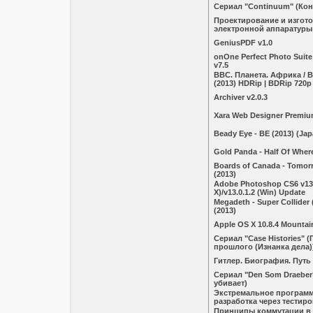
Сериал "Continuum" (Кон
Проектирование и изгот
электронной аппаратуры
GeniusPDF v1.0
onOne Perfect Photo Suite
v7.5
BBC. Планета. Африка / BB
(2013) HDRip | BDRip 720p
Archiver v2.0.3
Xara Web Designer Premium
Beady Eye - BE (2013) (Jap
Gold Panda - Half Of Where
Boards of Canada - Tomor
(2013)
Adobe Photoshop CS6 v13.
X)/v13.0.1.2 (Win) Update
Megadeth - Super Collider 
(2013)
Apple OS X 10.8.4 Mountai
Сериал "Case Histories" 
прошлого (Изнанка дела)
Гитлер. Биография. Путь
Сериал "Den Som Draeber"
убивает)
Экстремальное програм
разработка через тестир
Принципы коммутации в 