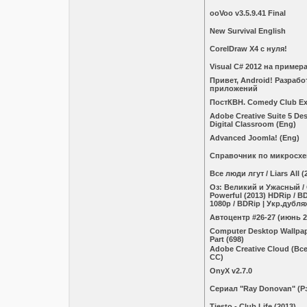
ooVoo v3.5.9.41 Final
New Survival English
CorelDraw X4 с нуля!
Visual С# 2012 на пример
Привет, Android! Разраб
приложений
ПостКВН. Comedy Club Exc
Adobe Creative Suite 5 De
Digital Classroom (Eng)
Advanced Joomla! (Eng)
Справочник по микросхем
Все люди лгут / Liars All
Оз: Великий и Ужасный / 
Powerful (2013) HDRip / B
1080p / BDRip | Укр.дубля
Автоцентр #26-27 (июнь 2
Computer Desktop Wallpape
Part (698)
Adobe Creative Cloud (В
CC)
OnyX v2.7.0
Сериал "Ray Donovan" (Р
Tiesto - Club Life (2013)