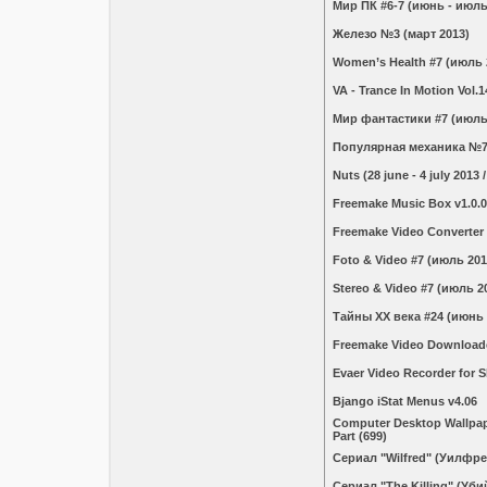
Мир ПК #6-7 (июнь - июль
Железо №3 (март 2013)
Women’s Health #7 (июль 
VA - Trance In Motion Vol.1
Мир фантастики #7 (июль
Популярная меxаникa №7
Nuts (28 june - 4 july 2013 
Freemake Music Box v1.0.0
Freemake Video Converter 
Foto & Video #7 (июль 201
Stereo & Video #7 (июль 2
Тайны ХХ века #24 (июнь 
Freemake Video Downloader
Evaer Video Recorder for S
Bjango iStat Menus v4.06
Computer Desktop Wallpape
Part (699)
Сериал "Wilfred" (Уилфре
Сериал "The Killing" (Уби