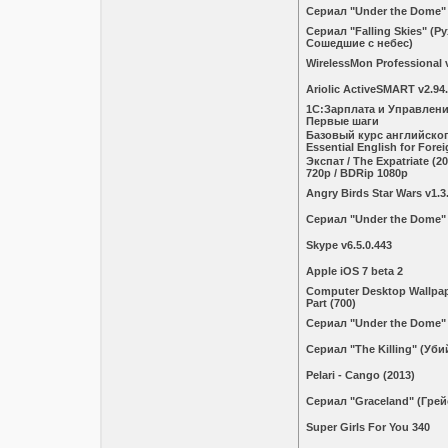
Сериал "Under the Dome"
Сериал "Falling Skies" (Р
Сошедшие с небес)
WirelessMon Professional 
Ariolic ActiveSMART v2.94
1С:Зарплата и Управлени
Первые шаги
Базовый курс английског
Essential English for Fore
Экспат / The Expatriate (2
720p / BDRip 1080p
Angry Birds Star Wars v1.3
Сериал "Under the Dome"
Skype v6.5.0.443
Apple iOS 7 beta 2
Computer Desktop Wallpape
Part (700)
Сериал "Under the Dome"
Сериал "The Killing" (Уби
Pelari - Cango (2013)
Сериал "Graceland" (Гре
Super Girls For You 340