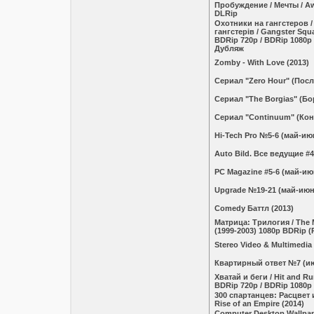
Пробуждение / Мечты / A
DLRip
Охотники на гангстеров /
гангстерів / Gangster Squ
BDRip 720p / BDRip 1080p 
Дубляж
Zomby - With Love (2013)
Сериал "Zero Hour" (Посл
Сериал "The Borgias" (Б
Сериал "Continuum" (Кон
Hi-Tech Pro №5-6 (май-ию
Auto Bild. Все ведущие #4
PC Magazine #5-6 (май-ию
Upgrade №19-21 (май-июн
Comedy Баттл (2013)
Матрица: Трилогия / The M
(1999-2003) 1080p BDRip (Р
Stereo Video & Multimedia
Квaртирный ответ №7 (ию
Хватай и беги / Hit and Ru
BDRip 720p / BDRip 1080p
300 спартанцев: Расцвет 
Rise of an Empire (2014)
Computer Desktop Wallpape