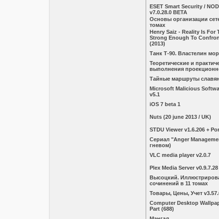
ESET Smart Security / NOD
v7.0.28.0 BETA
Основы организации сете
томах
Henry Saiz - Reality Is Fo
Strong Enough To Confron
(2013)
Танк Т-90. Властелин мо
Теоретические и практич
выполнения проекционн
Тайные маршруты славя
Microsoft Malicious Softw
v5.1
iOS 7 beta 1
Nuts (20 june 2013 / UK)
STDU Viewer v1.6.206 + Por
Сериал "Anger Manageme
гневом)
VLC media player v2.0.7
Plex Media Server v0.9.7.28
Высоцкий. Иллюстриров
сочинений в 11 томах
Товары, Цены, Учет v3.57.6
Computer Desktop Wallpape
Part (688)
Мангал