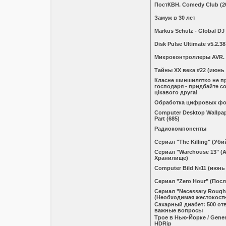
ПостКВН. Comedy Club (2
Замуж в 30 лет
Markus Schulz - Global DJ
Disk Pulse Ultimate v5.2.38
Микроконтроллеры AVR.
Тайны ХХ века #22 (июнь 
Класне шиншилятко не п
господаря - придбайте со
цікавого друга!
Обработка цифровых ф
Computer Desktop Wallpape
Part (685)
Радиокомпоненты
Сериал "The Killing" (Уби
Сериал "Warehouse 13" (А
Хранилище)
Computеr Bild №11 (июнь 
Сериал "Zero Hour" (Посл
Сериал "Necessary Rough
(Необходимая жестокост
Сахарный диабет: 500 от
важные вопросы
Трое в Нью-Йорке / Genera
HDRip