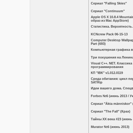
Сериал "Falling Skies"
Сериал "Continuum"
Apple OS X 10.8.4 Mounta
образ из Mac AppStore)
Статистика. Вероятность
KCNcrew Pack 06-15-13
Computer Desktop Wallpape
Part (693)
Компьютерная графика в
Три покушения на Ленин
Visual C++. NET. Классика
программирования
КП "ІВК" v1.012.0119
Среда обитания: цикл пер
SATRip
Идеи вашего дома. Спецв
Forbes №6 (июнь 2013 / У
Сериал "Äkta människor"
Сериал "The Fall" (Крах)
Тайны ХХ века #23 (июнь 
Murаtor №6 (июнь 2013)