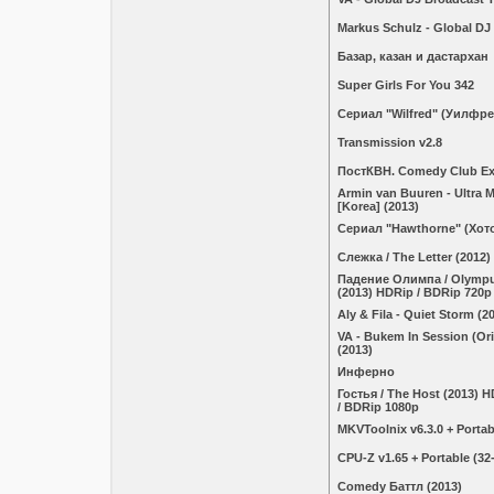
Markus Schulz - Global DJ
Базар, казан и дастархан
Super Girls For You 342
Сериал "Wilfred" (Уилфре
Transmission v2.8
ПостКВН. Comedy Club Exc
Armin van Buuren - Ultra M
[Korea] (2013)
Сериал "Hawthorne" (Хот
Слежка / The Letter (2012
Падение Олимпа / Olympu
(2013) HDRip / BDRip 720p
Aly & Fila - Quiet Storm (2
VA - Bukem In Session (Ori
(2013)
Инферно
Гостья / The Host (2013) 
/ BDRip 1080p
MKVToolnix v6.3.0 + Portab
CPU-Z v1.65 + Portable (32-
Comedy Баттл (2013)