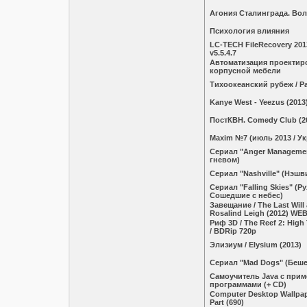
Агония Сталинграда. Вол
Психология влияния
LC-TECH FileRecovery 2013
v5.5.4.7
Автоматизация проектир
корпусной мебели
Тихоокеанский рубеж / Pac
Kanye West - Yeezus (2013
ПостКВН. Comedy Club (2
Maxim №7 (июль 2013 / У
Сериал "Anger Manageme
гневом)
Сериал "Nashville" (Нэшв
Сериал "Falling Skies" (Р
Сошедшие с небес)
Завещание / The Last Will
Rosalind Leigh (2012) WE
Риф 3D / The Reef 2: High
/ BDRip 720p
Элизиум / Elysium (2013)
Сериал "Mad Dogs" (Беш
Самоучитель Java с прим
программами (+ CD)
Computer Desktop Wallpape
Part (690)