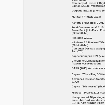
Company of Heroes 2 Digita
Edition (2013) Русская Ве
Upgrade №22-23 (июнь 20
Murator #7 (июль 2013)
Автомир №26 (июнь 2013
Total Commander v8.01 Ex
PowerPack | LitePack | Port
(32-bit/64-bit)
Printopia v2.1.10
Windows 8.1 Preview DVD
(32-bit/64-bit)
Computer Desktop Wallpape
Part (701)
Корреспондент №24 (июн
Спецприёмы рукопашног
Практическое пособие
DARK (2013) Английская
Сериал "The Killing" (Уби
Advanced Installer Architec
51779
Сериал "Mistresses" (Лю
Microsoft Project 2013 Pla
Невероятный Бёрт Уандер
Incredible Burt Wondersto
BDRip 720p / BDRip 1080p