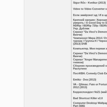
Sigur Rós - Kveikur (2013)
Video to Video Converter v
Если замёрзнет ад / И в а
Крепкий орешек: Хороши
умереть / A Good Day to D
HDRip / BDRip 720p / BDRi
Укр. Дубляж
Сериал "Da Vinci's Demo
Винчи)
Чемпионат Мира 2014 / 
турнир / Группа Н / Черн
(2013) DVB
Компьютер. Моя первая 
Сериал "Da Vinci's Demo
Винчи)
Сериал "Anger Manageme
гневом)
Сборник произведений о
Распутине
ПостКВН. Comedy Club Exc
Emika - Dva (2013)
VA - Qlimax: Fate or Fort
2012 (2013)
Корреспондент №21 (май 
Bad Shortcut Killer v2.0
Computer Desktop Wallpape
Part (686)