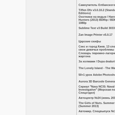
Самоучитель Олбанског
Tiffen Dfx v3.0.10.2 (Stand
Editions)
Охотники на ведьм / Hanse
Hunters (2013) BDRip / BD
1080p
Sublime Text v3 Build 3033
Zan Image Printer v5.0.17
Царские скифы
Секс и город Киев. 13 с
свои девичьи проблемы
Словарь тюремно-лагерн
жаргона
За холмами / Dupa dealuri
The Lonely Island - The W
50+1 урок Adobe Photosh
Aurora 3D Barcode Generat
Сериал "Navy NCIS: Naval 
Investigative" (Морская п
Спецотдел)
Автоцентр №24 (июнь 201
The Girls of Nuts. Summer
(Summer 2013)
Автомир. Спецвыпуск №1