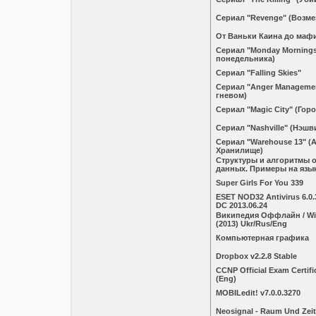
Сериал "Revenge" (Возме
От Ваньки Каина до маф
Сериал "Monday Mornings
понедельника)
Сериал "Falling Skies"
Сериал "Anger Manageme
гневом)
Сериал "Magic City" (Горо
Сериал "Nashville" (Нэшв
Сериал "Warehouse 13" (А
Хранилище)
Структуры и алгоритмы 
данных. Примеры на язы
Super Girls For You 339
ESET NOD32 Antivirus 6.0.3
DC 2013.06.24
Википедия Оффлайн / Wik
(2013) Ukr/Rus/Eng
Компьютерная графика
Dropbox v2.2.8 Stable
CCNP Official Exam Certifi
(Eng)
MOBILedit! v7.0.0.3270
Neosignal - Raum Und Zeit