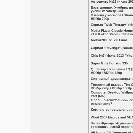
Автоцентр №25 (июнь 201
Базы данных. Учебник д
учебных заведений
В плену у космоса / Stran
BDRip 720p
Сериал "Web Therapy" (И
Media Player Classic Hom
v1.6.8.7417 Stable (32-bit/6
foobar2000 v1.2.8 Final
Сериал "Revenge" (Возме
Chip №7 (Июль 2013 / Укр
Super Girls For You 335
Q: Загадка женщины / Q [
HDRip / BDRip 720p
Системный администрато
Тревожный вызов / The Ca
BDRip 720p / BDRip 1080p
Computer Desktop Wallpape
Part (692)
Орально-генитальный се
отклонение?
Компьютерное делопрои
Word 2007 Macros and VBA
Читая Фрейда. Изучение 
хронологической перспе
VB.Net to C# Converter v3.