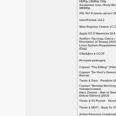
HDRip | BDRip 720p
Аномалии тела / Body Biza
WEBRip
XXL №7-8 (июль-август 20
OmniFormat v12.2
Wise Registry Cleaner v7.7
Apple OS X Mavericks 10.9
Хоббит: Пустошь Смога / 
Desolation of Smaug (2013
Linux System Programming
(Eng)
ОбрАДно в СССР
История разводов
Сериал "The Killing" (Уби
Сериал "Da Vinci's Demo
Винчи)
Tiesto & Dyro - Paradise (2
Сериал "Monday Mornings
понедельника)
Hans Zimmer - Man of Stee
Deluxe Edition) (2013)
Tiesto & DJ Punish - Shock
Tiesto & MOTi - Back To Th
Active Directory Cookbook