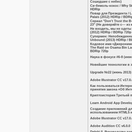
Сошедшие с небес)
Си-бемоль-кокос / Why S
HDRip
Повар для Президента / L
Palais (2012) HDRip / BDRi
Сериал "Don't Trust the B-
23" (Не доверяйте с--- из
Не входить, мы не одеты /
(2012) HDRip / BDRip 720p
Супермен: Непобежденны
Unbound (2013) HDRip / B
Кодовое имя «Джеронимо»
The Raid on Osama Bin La
BDRip 720p
Наука в фокусе #6-8 (июнь
Новейшие технологии в 
Upgrade №22 (июнь 2013)
Adobe Illustrator CC v17.0.
Как пользоваться Интер
принятия закона «Об Инт
Криптоистория Третьей 
Learn Android App Develo
Создание приложений дл
использованием HTML5 и 
Adobe Illustrator CC v17.0.
Adobe Audition CC v6.0.0
Delphi 5. Руководство ра