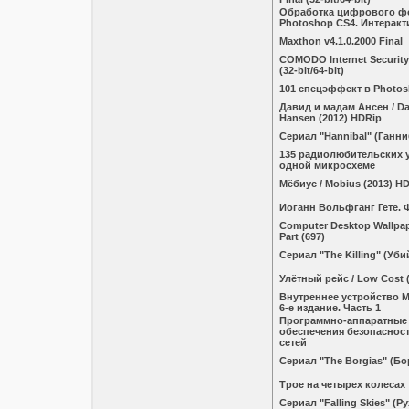
Обработка цифрового ф
Photoshop CS4. Интерак
Maxthon v4.1.0.2000 Final
COMODO Internet Security 
(32-bit/64-bit)
101 спецэффект в Photo
Давид и мадам Ансен / D
Hansen (2012) HDRip
Сериал "Hannibal" (Ганни
135 радиолюбительских 
одной микросхеме
Мёбиус / Mobius (2013) HD
Иоганн Вольфганг Гете. 
Computer Desktop Wallpape
Part (697)
Сериал "The Killing" (Уби
Улётный рейс / Low Cost 
Внутреннее устройство M
6-е издание. Часть 1
Программно-аппаратные 
обеспечения безопаснос
сетей
Сериал "The Borgias" (Б
Трое на четырех колесах
Сериал "Falling Skies" (Р