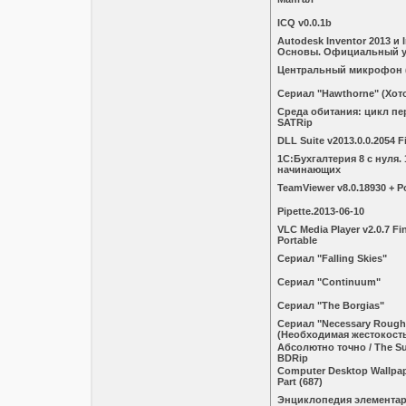
ICQ v0.0.1b
Autodesk Inventor 2013 и 
Основы. Официальный у
Центральный микрофон (
Сериал "Hawthorne" (Хот
Среда обитания: цикл пер
SATRip
DLL Suite v2013.0.0.2054 F
1С:Бухгалтерия 8 с нуля.
начинающих
TeamViewer v8.0.18930 + P
Pipette.2013-06-10
VLC Media Player v2.0.7 Fina
Portable
Сериал "Falling Skies"
Сериал "Continuum"
Сериал "The Borgias"
Сериал "Necessary Rough
(Необходимая жестокост
Абсолютно точно / The Su
BDRip
Computer Desktop Wallpape
Part (687)
Энциклопедия элементар