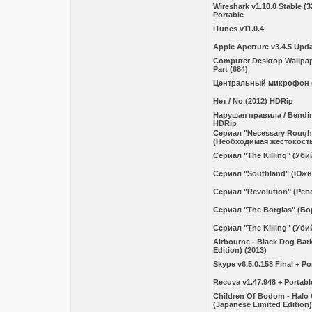
Wireshark v1.10.0 Stable (32
Portable
iTunes v11.0.4
Apple Aperture v3.4.5 Upd
Computer Desktop Wallpape
Part (684)
Центральный микрофон (
Нет / No (2012) HDRip
Нарушая правила / Bendin
HDRip
Сериал "Necessary Rough
(Необходимая жестокост
Сериал "The Killing" (Уби
Сериал "Southland" (Южн
Сериал "Revolution" (Ре
Сериал "The Borgias" (Б
Сериал "The Killing" (Уби
Airbourne - Black Dog Bar
Edition) (2013)
Skype v6.5.0.158 Final + Po
Recuva v1.47.948 + Portabl
Children Of Bodom - Halo
(Japanese Limited Edition)