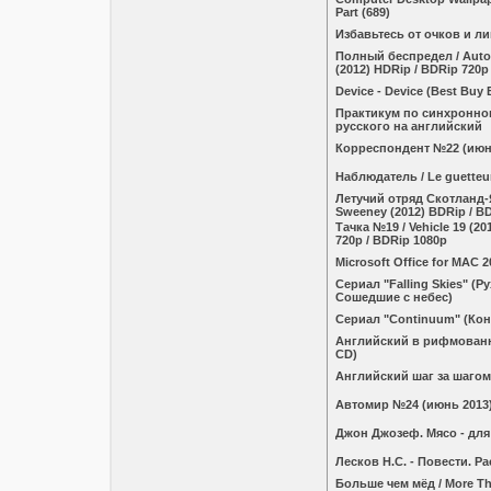
Part (689)
Избавьтесь от очков и ли
Полный беспредел / Autor
(2012) HDRip / BDRip 720p
Device - Device (Best Buy E
Практикум по синхронно
русского на английский
Корреспондент №22 (июн
Наблюдатель / Le guetteu
Летучий отряд Скотланд-
Sweeney (2012) BDRip / B
Тачка №19 / Vehicle 19 (20
720p / BDRip 1080p
Microsoft Office for MAC 2
Сериал "Falling Skies" (Р
Сошедшие с небес)
Сериал "Continuum" (Кон
Английский в рифмованн
CD)
Английский шаг за шагом 
Автомир №24 (июнь 2013
Джон Джозеф. Мясо - для
Лесков Н.С. - Повести. Р
Больше чем мёд / More Th