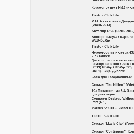
Корреспондент №23 (июн
Tiesto - Club Life
М.М. Жванецкий - Дежурн
(Июнь 2013)
Автомир №25 (июнь 2013
Восторг Палуза / Rapture-
WEB-DLRip
Tiesto - Club Life
Черногория в июне за 43
и питанием
Джек – покоритель велика
вбивця велетнів / Jack Th
(2013) HDRip / BDRip 720p 
BDRip | Укр. Дубляж
Scala для нетерпеливых
Сериал "The Killing" (Уби
1С: Предприятие 8.3. Эл
документации
Computer Desktop Wallpape
Part (695)
Markus Schulz - Global DJ
Tiesto - Club Life
Сериал "Magic City" (Горо
Сериал "Continuum" (Кон