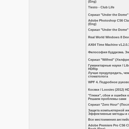
(Eng)
Tiesto - Club Life
Сериал "Under the Dome"
Adobe Photoshop CS6 Cla
(Eng)
Сериал "Under the Dome"
Real World Windows 8 Dev
AX64 Time Machine v1.2.0.
Философия буддизма. Э
Сериал "Wilfred" (Уилфре
Гуманитарные науки / Libe
HDRip
Лучше предупредить, чем
стоматолога
WPF 4. Подробное руков
Косяки / Loosies (2012) H
"Глюки", сбои и ошибки 
Решаем проблемы сами
Сериал "Zero Hour" (Посл
Защита компьютерной и
Эффективные методы и 
Все местоимения англий
Adobe Premiere Pro CS6 C
Book (Eng)