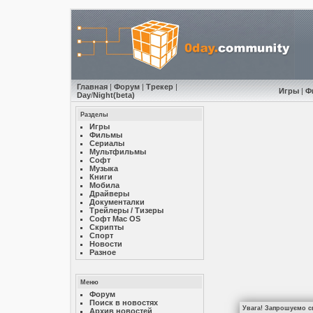
Главная
|
Форум
|
Трекер
|
Игры
|
Ф
Day
/
Night
(beta)
Разделы
Игры
Фильмы
Сериалы
Мультфильмы
Софт
Музыкa
Книги
Мобила
Драйверы
Документалки
Трейлеры / Тизеры
Софт Mac OS
Скрипты
Спорт
Новости
Разное
Меню
Форум
Поиск в новостях
Увага! Запрошуємо сп
Архив новостей