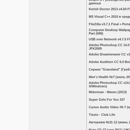
данных
Kerish Doctor 2013 v4.50 F
MS Visual C++ 2010 в сред
FileZilla v3.7.1 Final + Port
Computer Desktop Wallpape
Part (696)
USB over Network v4.7.5 Fi
Adobe Photoshop CC 14.0
JFK2005
Adobe Dreamweaver CC v13
Adobe Audition CC 6.0 Bui
Сериал "Graceland" (Гре
Men's Health №7 (июль 20
Adobe Photoshop CC v14.
X/Windows)
Melorman - Waves (2013)
Super Girls For You 337
Салон Audio Video #6-7 (
Tiesto - Club Life
Авторевю №11-12 (июнь 2
Nuts (21-27 june 2013 / UK)