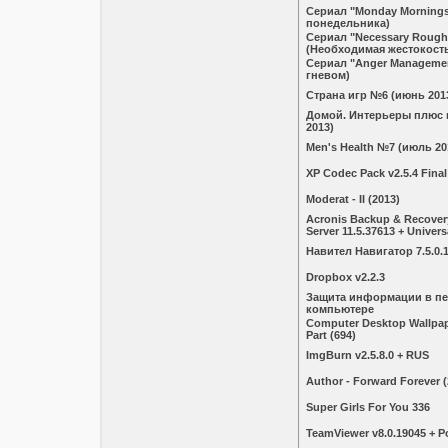
Сериал "Monday Mornings
понедельника)
Сериал "Necessary Rough
(Необходимая жестокост
Сериал "Anger Manageme
гневом)
Страна игр №6 (июнь 201
Домой. Интерьeры плюс 
2013)
Men's Health №7 (июль 20
XP Codec Pack v2.5.4 Final
Moderat - II (2013)
Acronis Backup & Recovery
Server 11.5.37613 + Univers
Навител Навигатор 7.5.0.
Dropbox v2.2.3
Защита информации в п
компьютере
Computer Desktop Wallpape
Part (694)
ImgBurn v2.5.8.0 + RUS
Author - Forward Forever (
Super Girls For You 336
TeamViewer v8.0.19045 + P