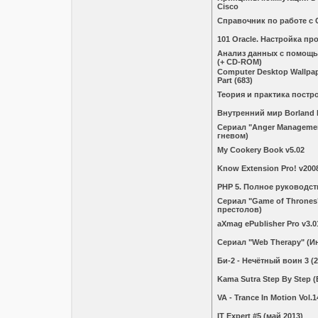
Cisco
Справочник по работе с 
101 Oracle. Настройка п
Анализ данных с помощью
(+ CD-ROM)
Computer Desktop Wallpape
Part (683)
Теория и практика постр
Внутренний мир Borland D
Сериал "Anger Manageme
гневом)
My Cookery Book v5.02
Know Extension Pro! v2008
PHP 5. Полное руководст
Сериал "Game of Thrones
престолов)
aXmag ePublisher Pro v3.0
Сериал "Web Therapy" (И
Би-2 - Нечётный воин 3 (2
Kama Sutra Step By Step (
VA - Trance In Motion Vol.1
IT Expert #5 (май 2013)