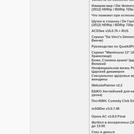
Измеряя мир / Die Vermes
(2012) HDRip / BDRip 720p
Что поможет при остеох
Шутки в сторону / De l'au
(2012) HDRip / BDRip 720p
ACDSee v16.0.76 + RUS
Сериал "Da Vinci's Demo
Винчи)
Руководство по QuarkXPr
Сериал "Warehouse 13" (А
Хранилище)
Боже, Сталина храни! Ц
Великий
Неофициальная жизнь Р
Царский декамерон
Сексуальное здоровье м
женщины
WebsitePainter v2.2
ЕШКО Английский для на
урока)
ПостКВН. Comedy Club Exc
inSSIDer v3.0.7.48
Opera AC v3.8.0 Final
Футбол в воскресенье (16.
до 13:00
Секс и деньги