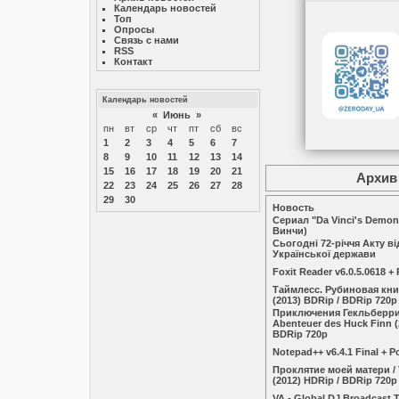
Календарь новостей
Топ
Опросы
Связь с нами
RSS
Контакт
Календарь новостей
«
Июнь
»
пн
вт
ср
чт
пт
сб
вс
1
2
3
4
5
6
7
8
9
10
11
12
13
14
15
16
17
18
19
20
21
Архив 
22
23
24
25
26
27
28
29
30
Новость
Сериал "Da Vinci's Demo
Винчи)
Сьогодні 72-річчя Акту в
Української держави
Foxit Reader v6.0.5.0618 + 
Таймлесс. Рубиновая книг
(2013) BDRip / BDRip 720p
Приключения Гекльберри 
Abenteuer des Huck Finn (
BDRip 720p
Notepad++ v6.4.1 Final + P
Проклятие моей матери / T
(2012) HDRip / BDRip 720p
VA - Global DJ Broadcast T