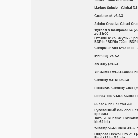
Markus Schulz - Global DJ
Geekbench v2.4.3
Adobe Creative Cloud Crack
Футбол в воскресенье (23.
до 13:00
Отвязные каникулы / Spri
BDRip / BDRip 720p / BDR
Computеr Bild №12 (июнь
iFFmpeg v3.7.2
ХБ Шоу (2013)
VirtualBox v4.2.14.86644 Fi
Comedy Баттл (2013)
ПостКВН. Comedy Club (2
LibreOffice v4.0.4 Stable +
Super Girls For You 338
Рукопашный бой спецназ
приемы
Java SE Runtime Environme
bit/64-bit)
Winamp v5.64 Build 3415 P
Outpost Firewall Pro v8.1 
Final (32-bit/64-bit)