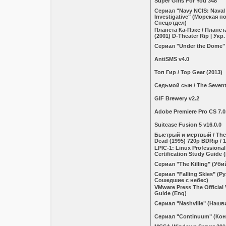
Super Girls For You 348
Сериал "Navy NCIS: Naval 
Investigative" (Морская п
Спецотдел)
Планета Ка-Пэкс / Планет
(2001) D-Theater Rip | Укр
Сериал "Under the Dome"
AntiSMS v4.0
Топ Гир / Top Gear (2013)
Седьмой сын / The Sevent
GIF Brewery v2.2
Adobe Premiere Pro CS 7.0
Suitcase Fusion 5 v16.0.0
Быстрый и мертвый / The
Dead (1995) 720p BDRip / 
LPIC-1: Linux Professional 
Certification Study Guide 
Сериал "The Killing" (Уби
Сериал "Falling Skies" (Р
Сошедшие с небес)
VMware Press The Official 
Guide (Eng)
Сериал "Nashville" (Нэшв
Сериал "Continuum" (Кон