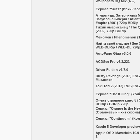
Wallpapers HQ Mix (462)
Сериал "Suits" (Иски / К
Атлантида: Затерянный М
Загублена Імперія / Atlant
Empire (2001) 720p BDRip
Тихий американец / The Q
(2002) 720p BDRip
Феномен / Phenomenon (1
Найти своё счастье / See G
WEB-DLRip / WEB-DL 720p
AutoPano Giga v3.0.6
ACDSee Pro v6.3.221
Driver Fusion v1.7.0
Dusty Revenge (2013) ENG
Механики
Toki Tori 2 (2013) RUS|ENG
Сериал "The Killing" (Уби
Очень страшное кино 5 / S
HDRip / BDRip 720p
Сериал "Orange Is the Ne
(Оранжевый - хит сезона)
Сериал "Continuum" (Кон
Xcode 5 Developer preview
Apple OS X Mavericks 10.9
3