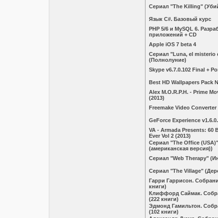
Сериал "The Killing" (Уби
Язык С#. Базовый курс
PHP 5/6 и MySQL 6. Разра
приложений + CD
Apple iOS 7 beta 4
Сериал "Luna, el misterio
(Полнолуние)
Skype v6.7.0.102 Final + Po
Best HD Wallpapers Pack 
Alex M.O.R.P.H. - Prime M
(2013)
Freemake Video Converter 
GeForce Experience v1.6.0
VA - Armada Presents: 60 B
Ever Vol 2 (2013)
Сериал "The Office (USA)
(американская версия))
Сериал "Web Therapy" (И
Сериал "The Village" (Дер
Гарри Гаррисон. Собрани
книги)
Клиффорд Саймак. Собр
(222 книги)
Эдмонд Гамильтон. Собр
(102 книги)