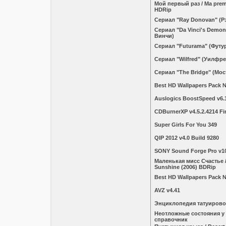
Мой первый раз / Ma premi
HDRip
Сериал "Ray Donovan" (Р
Сериал "Da Vinci's Demo
Винчи)
Сериал "Futurama" (Футу
Сериал "Wilfred" (Уилфре
Сериал "The Bridge" (Мос
Best HD Wallpapers Pack 
Auslogics BoostSpeed v6.1
CDBurnerXP v4.5.2.4214 Fin
Super Girls For You 349
QIP 2012 v4.0 Build 9280
SONY Sound Forge Pro v10
Маленькая мисс Счастье / 
Sunshine (2006) BDRip
Best HD Wallpapers Pack 
AVZ v4.41
Энциклопедия татуирово
Неотложные состояния у
справочник