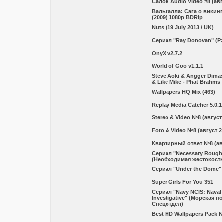
Салон Audio Video #8 (авг
Вальгалла: Сага о викинге
(2009) 1080p BDRip
Nuts (19 July 2013 / UK)
Сериал "Ray Donovan" (Р
OnyX v2.7.2
World of Goo v1.1.1
Steve Aoki & Angger Dimas
& Like Mike - Phat Brahms
Wallpapers HQ Mix (463)
Replay Media Catcher 5.0.1
Stereo & Video №8 (август
Foto & Video №8 (август 2
Квaртирный ответ №8 (ав
Сериал "Necessary Rough
(Необходимая жестокост
Сериал "Under the Dome"
Super Girls For You 351
Сериал "Navy NCIS: Naval 
Investigative" (Морская п
Спецотдел)
Best HD Wallpapers Pack 