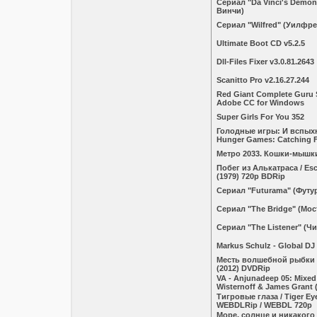
Сериал "Da Vinci's Demo
Винчи)
Сериал "Wilfred" (Уилфре
Ultimate Boot CD v5.2.5
Dll-Files Fixer v3.0.81.2643
Scanitto Pro v2.16.27.244
Red Giant Complete Guru S
Adobe CC for Windows
Super Girls For You 352
Голодные игры: И вспыхн
Hunger Games: Catching Fi
Метро 2033. Кошки-мышк
Побег из Алькатраса / Esc
(1979) 720p BDRip
Сериал "Futurama" (Футу
Сериал "The Bridge" (Мос
Сериал "The Listener" (
Markus Schulz - Global DJ
Месть волшебной рыбки /
(2012) DVDRip
VA - Anjunadeep 05: Mixed
Wisternoff & James Grant 
Тигровые глаза / Tiger Ey
WEBDLRip / WEBDL 720p
Море, солнце и никакого с