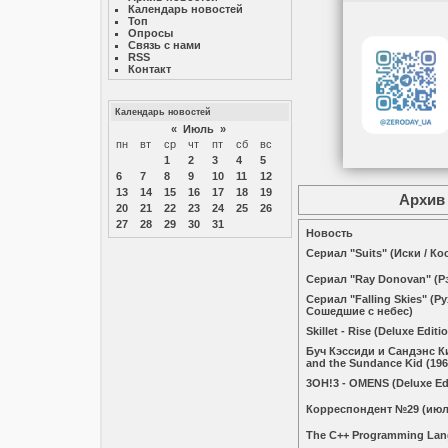
Календарь новостей
Топ
Опросы
Связь с нами
RSS
Контакт
Календарь новостей
«
Июль
»
пн
вт
ср
чт
пт
сб
вс
1
2
3
4
5
6
7
8
9
10
11
12
13
14
15
16
17
18
19
Архив 
20
21
22
23
24
25
26
27
28
29
30
31
Новость
Сериал "Suits" (Иски / К
Сериал "Ray Donovan" (Р
Сериал "Falling Skies" (Р
Сошедшие с небес)
Skillet - Rise (Deluxe Editi
Буч Кэссиди и Сандэнс Ки
and the Sundance Kid (19
3OH!3 - OMENS (Deluxe Edi
Корреспондент №29 (июл
The C++ Programming Lan