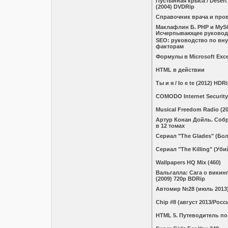
Пустынная крыса / Desert
(2004) DVDRip
Справочник врача и про
Маклафлин Б. PHP и MyS
Исчерпывающее руковод
SEO: руководство по вн
факторам
Формулы в Microsoft Exce
HTML в действии
Ты и я / Io e te (2012) HDR
COMODO Internet Security 
Musical Freedom Radio (20
Артур Конан Дойль. Соб
в 12 томах
Сериал "The Glades" (Бол
Сериал "The Killing" (Уби
Wallpapers HQ Mix (460)
Вальгалла: Сага о викинге
(2009) 720p BDRip
Автомир №28 (июль 2013
Chip #8 (август 2013/Росс
HTML 5. Путеводитель по