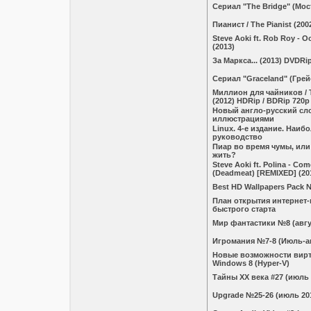
Сериал "The Bridge" (Мос
Пианист / The Pianist (20
Steve Aoki ft. Rob Roy - 
(2013)
За Маркса... (2013) DVDRi
Сериал "Graceland" (Гре
Миллион для чайников / 
(2012) HDRip / BDRip 720p
Новый англо-русский сл
иллюстрациями
Linux. 4-e издание. Наиб
руководство
Пиар во время чумы, или
жить?
Steve Aoki ft. Polina - Co
(Deadmeat) [REMIXED] (20
Best HD Wallpapers Pack 
План открытия интернет-
быстрого старта
Мир фантастики №8 (авгу
Игромания №7-8 (Июль-ав
Новые возможности вирт
Windows 8 (Hyper-V)
Тайны ХХ века #27 (июль 
Upgrade №25-26 (июль 20