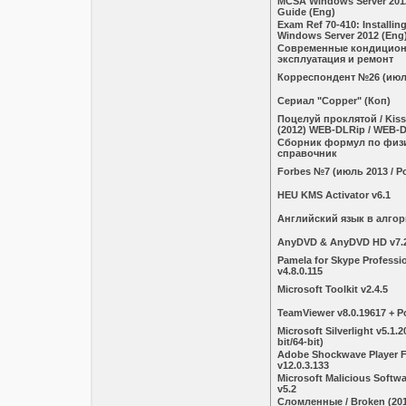
MCSA Windows Server 201
Guide (Eng)
Exam Ref 70-410: Installin
Windows Server 2012 (Eng
Современные кондицион
эксплуатация и ремонт
Корреспондент №26 (июл
Сериал "Copper" (Коп)
Поцелуй проклятой / Kiss
(2012) WEB-DLRip / WEB-
Сборник формул по физ
справочник
Forbes №7 (июль 2013 / Р
HEU KMS Activator v6.1
Английский язык в алго
AnyDVD & AnyDVD HD v7.2
Pamela for Skype Professio
v4.8.0.115
Microsoft Toolkit v2.4.5
TeamViewer v8.0.19617 + P
Microsoft Silverlight v5.1.2
bit/64-bit)
Adobe Shockwave Player Fu
v12.0.3.133
Microsoft Malicious Softw
v5.2
Сломленные / Broken (201