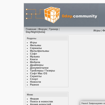
Главная
|
Форум
|
Трекер
|
Игры
|
Ф
Day
/
Night
(beta)
Разделы
Игры
Фильмы
Сериалы
Мультфильмы
Софт
Музыкa
Книги
Мобила
Драйверы
Документалки
Трейлеры / Тизеры
Софт Mac OS
Скрипты
Спорт
Новости
Разное
Меню
Форум
Поиск в новостях
Увага! Запрошуємо сп
Архив новостей