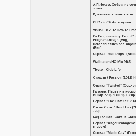
А.П.Чехов. Собрание соч
томах
Идеальная грамотность
CLR via C#. 4-е издание
Visual C# 2012 How to Pro
C# Programming: From Pro
Program Design (Eng)
Data Structures and Algor
(Eng)
Сериал "Mad Dogs" (Беш
Wallpapers HQ Mix (465)
Tiesto - Club Life
Страсть / Passion (2012) 
Сериал "Twisted" (Социо
Гагарин. Первый в космос
BDRip 720p / BDRip 1080p
Сериал "The Listener" (
Отель Люкс / Hotel Lux (2
720p
Serj Tankian - Jazz-iz Chris
Сериал "Anger Manageme
гневом)
Сериал "Magic City" (Горо