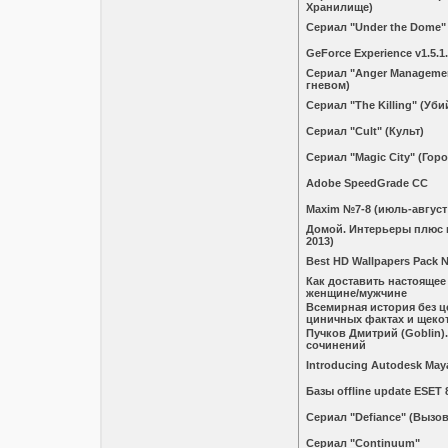
Хранилище)
Сериал "Under the Dome"
GeForce Experience v1.5.1
Сериал "Anger Manageme
гневом)
Сериал "The Killing" (Уби
Сериал "Cult" (Культ)
Сериал "Magic City" (Горо
Adobe SpeedGrade CC
Maxim №7-8 (июль-август 
Домой. Интерьeры плюс 
2013)
Best HD Wallpapers Pack 
Как доставить настоящее
женщине/мужчине
Всемирная история без ц
циничных фактах и щек
Пучков Дмитрий (Goblin)
сочинений
Introducing Autodesk May
Базы offline update ESET 
Сериал "Defiance" (Вызов
Сериал "Continuum"