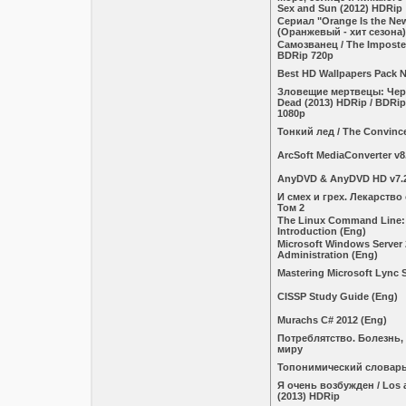
Sex and Sun (2012) HDRip
Сериал "Orange Is the Ne
(Оранжевый - хит сезона)
Самозванец / The Imposter
BDRip 720p
Best HD Wallpapers Pack 
Зловещие мертвецы: Черна
Dead (2013) HDRip / BDRip
1080p
Тонкий лед / The Convince
ArcSoft MediaConverter v8.
AnyDVD & AnyDVD HD v7.2
И смех и грех. Лекарство
Том 2
The Linux Command Line:
Introduction (Eng)
Microsoft Windows Server
Administration (Eng)
Mastering Microsoft Lync S
CISSP Study Guide (Eng)
Murachs C# 2012 (Eng)
Потреблятство. Болезнь
миру
Топонимический словар
Я очень возбужден / Los 
(2013) HDRip