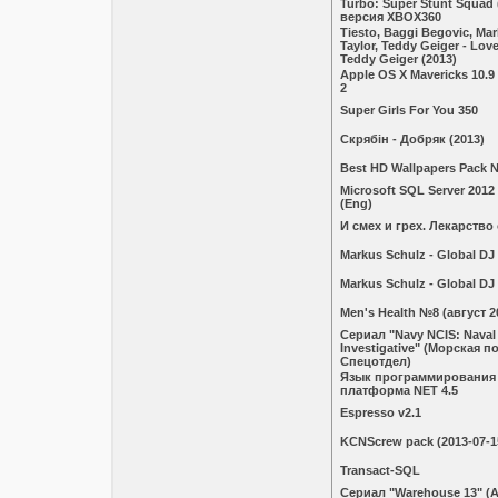
Turbo: Super Stunt Squad
версия XBOX360
Tiesto, Baggi Begovic, Mar
Taylor, Teddy Geiger - Lov
Teddy Geiger (2013)
Apple OS X Mavericks 10.9
2
Super Girls For You 350
Скрябін - Добряк (2013)
Best HD Wallpapers Pack 
Microsoft SQL Server 2012
(Eng)
И смех и грех. Лекарство
Markus Schulz - Global DJ
Markus Schulz - Global DJ
Men's Health №8 (август 2
Сериал "Navy NCIS: Naval 
Investigative" (Морская п
Спецотдел)
Язык программирования C
платформа NET 4.5
Espresso v2.1
KCNScrew pack (2013-07-1
Transact-SQL
Сериал "Warehouse 13" (А