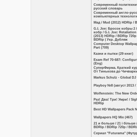
Современный политехнич
русский словарь
Современный англо-русс
компьютерных технолог
Мад / Mud (2012) HDRip / 
G.I. Joe: Бросок кобры 2 /
кобр / G.I. Joe: Retaliation
(2013) HDRip / BDRip 720p 
BDRip | Укр. Дубляж
Computer Desktop Wallpape
Part (709)
Казни и пытки (29 книг)
Exam Ref 70-687: Configu
(Eng)
СуперФирма. Краткий кур
От Тинькова до Чичварк
Markus Schulz - Global DJ
Plаybоy №8 (август 2013 /
Wolfenstein: The New Ord
Раз! Два! Три! Умри! / Sig
HDRip
Best HD Wallpapers Pack 
Wallpapers HQ Mix (467)
21 и больше / 21 і більше 
BDRip / BDRip 720p / BDR
Сериал "Futurama" (Футу