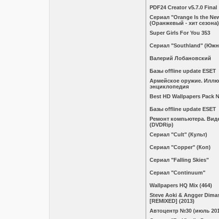
PDF24 Creator v5.7.0 Final
Сериал "Orange Is the Ne
(Оранжевый - хит сезона)
Super Girls For You 353
Сериал "Southland" (Южн
Валерий Лобановский
Базы offline update ESET
Армейское оружие. Илл
энциклопедия
Best HD Wallpapers Pack 
Базы offline update ESET
Ремонт компьютера. Вид
(DVDRip)
Сериал "Cult" (Культ)
Сериал "Copper" (Коп)
Сериал "Falling Skies"
Сериал "Continuum"
Wallpapers HQ Mix (464)
Steve Aoki & Angger Dimas 
[REMIXED] (2013)
Автоцентр №30 (июль 201