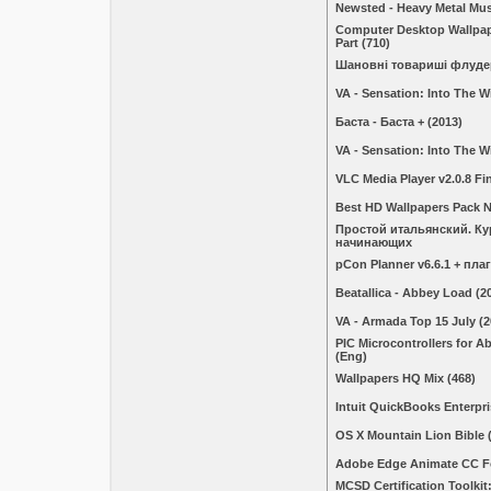
Newsted - Heavy Metal Mus
Computer Desktop Wallpape
Part (710)
Шановні товариші флудер
VA - Sensation: Into The W
Баста - Баста + (2013)
VA - Sensation: Into The Wi
VLC Media Player v2.0.8 Fin
Best HD Wallpapers Pack 
Простой итальянский. Ку
начинающих
pCon Planner v6.6.1 + пл
Beatallica - Abbey Load (2
VA - Armada Top 15 July (2
PIC Microcontrollers for A
(Eng)
Wallpapers HQ Mix (468)
Intuit QuickBooks Enterpri
OS X Mountain Lion Bible 
Adobe Edge Animate CC F
MCSD Certification Toolki