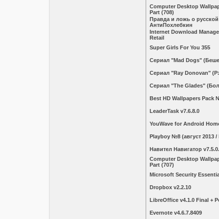
Computer Desktop Wallpape
Part (708)
Правда и ложь о русской
АнтиПохлебкин
Internet Download Manager
Retail
Super Girls For You 355
Сериал "Mad Dogs" (Беш
Сериал "Ray Donovan" (Р
Сериал "The Glades" (Бол
Best HD Wallpapers Pack 
LeaderTask v7.6.8.0
YouWave for Android Home
Plаybоy №8 (август 2013 /
Навител Навигатор v7.5.0.
Computer Desktop Wallpape
Part (707)
Microsoft Security Essentia
Dropbox v2.2.10
LibreOffice v4.1.0 Final + P
Evernote v4.6.7.8409