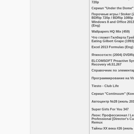
720p
Сериал "Under the Dome"
Порочные игры / Stoker (2
BDRip 720p / BDRip 1080p
Windows 8 and Office 201
(Eng)
Wallpapers HQ Mix (459)
Что гложет Гилберта Грей
Eating Gilbert Grape (199
Excel 2013 Formulas (Eng)
Ятинсотэстс (2004) DVDRi
ELCOMSOFT Proactive Sy
Recovery v6.51.267
Справочник по элемента
Программирование на Vis
Tiesto - Club Life
Сериал "Continuum" (Кон
Автоцентр №28 (июль 201
Super Girls For You 347
Леон: Профессионал / Le
Professional [Director's Cu
Remux
Тайны ХХ века #26 (июль 