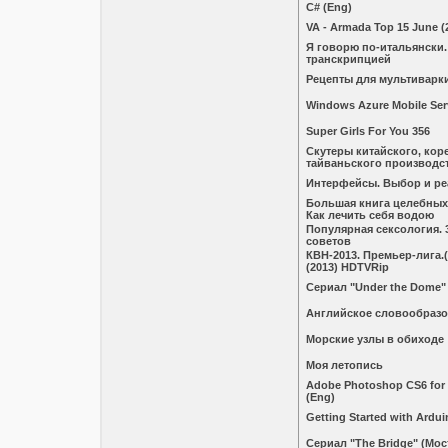
C# (Eng)
VA - Armada Top 15 June (
Я говорю по-итальянски.
транскрипцией
Рецепты для мультиварки
Windows Azure Mobile Ser
Super Girls For You 356
Скутеры китайского, кор
тайваньского производс
Интерфейсы. Выбор и ре
Большая книга целебных
Как лечить себя водою
Популярная сексология. 
советов
КВН-2013. Премьер-лига.(
(2013) HDTVRip
Сериал "Under the Dome"
Английское словообраз
Морские узлы в обиходе
Моя летопись
Adobe Photoshop CS6 for
(Eng)
Getting Started with Ardui
Сериал "The Bridge" (Мос