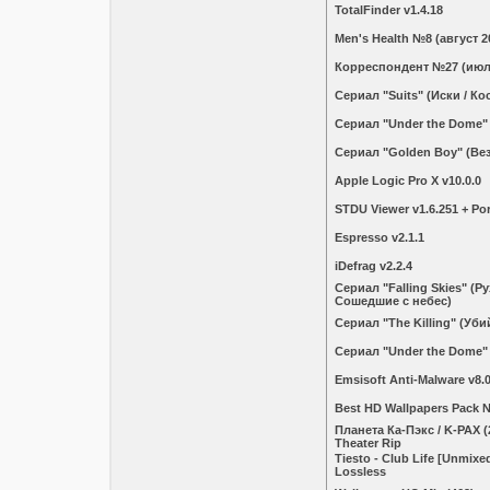
TotalFinder v1.4.18
Men's Health №8 (август 2
Корреспондент №27 (июл
Сериал "Suits" (Иски / К
Сериал "Under the Dome"
Сериал "Golden Boy" (Ве
Apple Logic Pro X v10.0.0
STDU Viewer v1.6.251 + Por
Espresso v2.1.1
iDefrag v2.2.4
Сериал "Falling Skies" (Р
Сошедшие с небес)
Сериал "The Killing" (Уби
Сериал "Under the Dome"
Emsisoft Anti-Malware v8.0
Best HD Wallpapers Pack 
Планета Ка-Пэкс / K-PAX (
Theater Rip
Tiesto - Club Life [Unmixe
Lossless