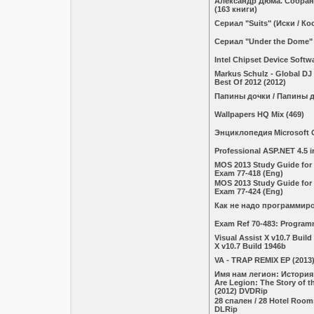
Александр Дюма. Собран
(163 книги)
Сериал "Suits" (Иски / К
Сериал "Under the Dome"
Intel Chipset Device Softwa
Markus Schulz - Global DJ
Best Of 2012 (2012)
Папины дочки / Папины д
Wallpapers HQ Mix (469)
Энциклопедия Microsoft O
Professional ASP.NET 4.5 
MOS 2013 Study Guide for
Exam 77-418 (Eng)
MOS 2013 Study Guide for
Exam 77-424 (Eng)
Как не надо программиро
Exam Ref 70-483: Program
Visual Assist X v10.7 Build
X v10.7 Build 1946b
VA - TRAP REMIX EP (2013
Имя нам легион: История
Are Legion: The Story of t
(2012) DVDRip
28 спален / 28 Hotel Room
DLRip