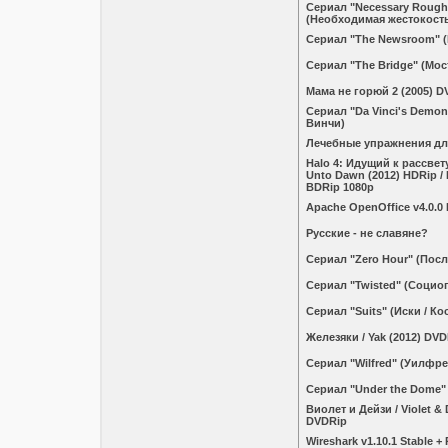
Сериал "Necessary Rough
(Необходимая жестокост
Сериал "The Newsroom" 
Сериал "The Bridge" (Мос
Мама не горюй 2 (2005) D
Сериал "Da Vinci's Demo
Винчи)
Лечебные упражнения дл
Halo 4: Идущий к рассвету
Unto Dawn (2012) HDRip / 
BDRip 1080p
Apache OpenOffice v4.0.0 F
Русские - не славяне?
Сериал "Zero Hour" (Посл
Сериал "Twisted" (Социо
Сериал "Suits" (Иски / К
Железяки / Yak (2012) DVD
Сериал "Wilfred" (Уилфре
Сериал "Under the Dome"
Виолет и Дейзи / Violet & 
DVDRip
Wireshark v1.10.1 Stable + 