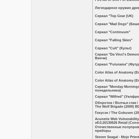
Легендарное оружие дре
Сериал "Top Gear (UK)
Сериал "Mad Dogs" (Беш
Сериал "Continuum"
Сериал "Falling Skies"
Сериал "Cult" (Культ)
Сериал "Da Vinci's Demo
Винчи)
Сериал "Futurama" (Футу
Color Atlas of Anatomy (E
Color Atlas of Anatomy (E
Сериал "Monday Mornings
понедельника)
Сериал "Wilfred" (Уилфре
Оборотни / Волчья стая / 
The Wolf Brigade (2000) B
Гокусэн / The Gokusen (2
Acunetix Web Vulnerabilit
v8.0.20130626 Retail (Cons
Отечественные полупро
приборы
Steven Seagal - Mojo Priest