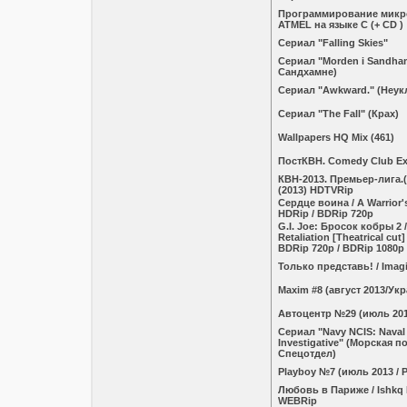
Программирование микр
ATMEL на языке С (+ CD )
Сериал "Falling Skies"
Сериал "Morden i Sandha
Сандхамне)
Сериал "Awkward." (Неук
Сериал "The Fall" (Крах)
Wallpapers HQ Mix (461)
ПостКВН. Comedy Club Exc
КВН-2013. Премьер-лига.(
(2013) HDTVRip
Сердце воина / A Warrior's
HDRip / BDRip 720p
G.I. Joe: Бросок кобры 2 / 
Retaliation [Theatrical cut]
BDRip 720p / BDRip 1080p
Только представь! / Imag
Maxim #8 (август 2013/Ук
Автоцентр №29 (июль 201
Сериал "Navy NCIS: Naval 
Investigative" (Морская п
Спецотдел)
Plаyboу №7 (июль 2013 / 
Любовь в Париже / Ishkq I
WEBRip