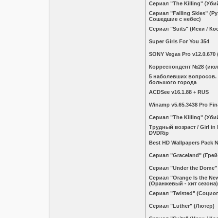
Сериал "The Killing" (Уби
Сериал "Falling Skies" (Р
Сошедшие с небес)
Сериал "Suits" (Иски / К
Super Girls For You 354
SONY Vegas Pro v12.0.670 
Корреспондент №28 (июл
5 наболевших вопросов.
большого города
ACDSee v16.1.88 + RUS
Winamp v5.65.3438 Pro Fina
Сериал "The Killing" (Уби
Трудный возраст / Girl in 
DVDRip
Best HD Wallpapers Pack 
Сериал "Graceland" (Гре
Сериал "Under the Dome"
Сериал "Orange Is the Ne
(Оранжевый - хит сезона)
Сериал "Twisted" (Социо
Сериал "Luther" (Лютер)