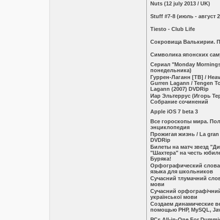
Nuts (12 july 2013 / UK)
Stuff #7-8 (июль - август 
Tiesto - Club Life
Сокровища Валькирии. П
Символика японских сам
Сериал "Monday Mornings
понедельника)
Гуррен-Лаганн [ТВ] / Hea
Gurren Lagann / Tengen T
Lagann (2007) DVDRip
Иар Эльтеррус (Игорь Т
Собрание сочинений
Apple iOS 7 beta 3
Все гороскопы мира. По
энциклопедия
Прожигая жизнь / La gran 
DVDRip
Билеты на матч звезд "Д
"Шахтера" на честь юбил
Буряка!
Орфографический слова
языка для школьников
Сучасний тлумачний слов
мови
Сучасний орфографічни
української мови
Создаем динамические в
помощью РНР, MySQL, Jav
PCs All-in-One For Dummi