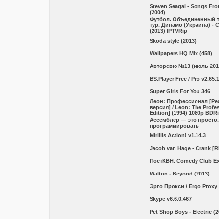
Steven Seagal - Songs Fro
(2004)
Футбол. Объединенный ту
тур. Динамо (Украина) - 
(2013) IPTVRip
Skoda style (2013)
Wallpapers HQ Mix (458)
Авторевю №13 (июль 201
BS.Player Free / Pro v2.65.
Super Girls For You 346
Леон: Профессионал [Ре
версия] / Leon: The Profes
Edition] (1994) 1080p BDRi
Ассемблер — это просто.
программировать
Mirillis Action! v1.14.3
Jacob van Hage - Crank [R
ПостКВН. Comedy Club Exc
Walton - Beyond (2013)
Эрго Прокси / Ergo Proxy 
Skype v6.6.0.467
Pet Shop Boys - Electric (2