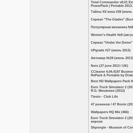
Total Commander v8.01 Ex
PowerPack | Portable 2013.
Тайны ХХ века #28 (июль 
Сериал "The Glades" (Бол
Популярная меxаникa №8 
Women’s Health №8 (авгус
Сериал "Under the Dome"
UPgrade #27 (июль 2013)
Автомир №29 (июль 2013
Nuts (27 june 2013 / UK)
CCleaner 4.04.4197 Busine
RePack & Portable by D!a
Best HD Wallpapers Pack 
Euro Truck Simulator 2 (20
R.G. Механики (2012)
Tiesto - Club Life
47 ронинов / 47 Ronin (20
Wallpapers HQ Mix (466)
Euro Truck Simulator 2 (2
версия
Shpongle - Museum of Con