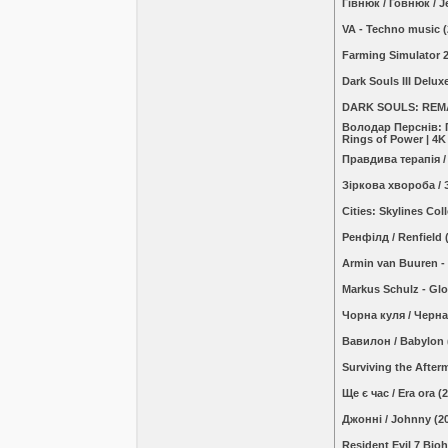
Гівнюк / Говнюк / 
VA - Techno music 
Farming Simulator 
Dark Souls III Delu
DARK SOULS: REMAS
Володар Перснів: П
Rings of Power | 
Правдива терапія /
Зіркова хвороба / 
Cities: Skylines Co
Ренфілд / Renfield 
Armin van Buuren - 
Markus Schulz - Glo
Чорна куля / Черна
Вавилон / Babylon 
Surviving the Afte
Ще є час / Era ora 
Джонні / Johnny (2
Resident Evil 7 Bi