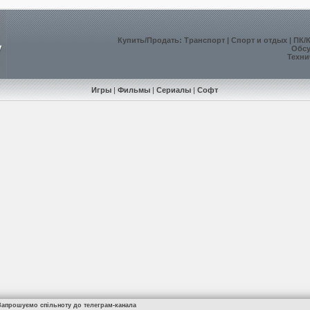
Купить
/
Продать
:
Транспорт
|
Спорт и отдых
|
ПК/
Обс
Техни
Игры
|
Фильмы
|
Сериалы
|
Софт
Запрошуємо спільноту до телеграм-канала