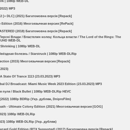
Jerk | 1080p WEB-DL
(2022) MP3
22 [+ DLC] (2021) Багатомовна версія [Repack]
xe Edition (2016) Многоязычная версия [RePack]
TERED (2018) Багатомовна версія [Repack]
ерсні Влади / Властелин колец: Кольца власти / The Lord of the Rings: The
4K UHD WEB-DL
 Shrinking | 1080p WEB-DL
Звёздная болезнь / Starstruck | 1080p WEB-DLRip
llection (2015) Многоязычная версия [Repack]
(2023)
A State Of Trance 1113 (23.03.2023) MP3
bal DJ Broadcast: Miami Music Week 2023 Edition (23.03.2023) MP3
я пуля / Black Bullet | 1080p WEB-DLRip HEVC
(2022) 1080p BDRip (Укр. дубляж, DniproFilm)
rmath - Ultimate Colony Edition (2021) Многоязычная версия [GOG]
(2023) 1080p WEB-DLRip
023) 1080p WEB-DLRip (Укр. дубляж)
ohazard Gold Edition (RTX Supported) (2017) Багатомовна версія [Repack]