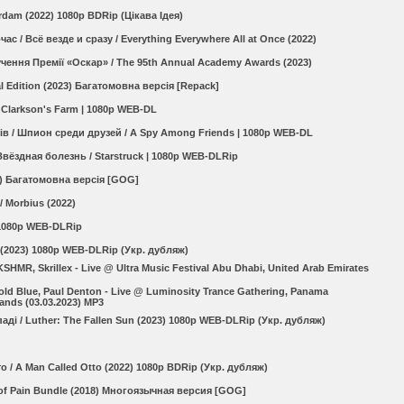
dam (2022) 1080p BDRip (Цікава Ідея)
ас / Всё везде и сразу / Everything Everywhere All at Once (2022)
чення Премії «Оскар» / The 95th Annual Academy Awards (2023)
l Edition (2023) Багатомовна версія [Repack]
Clarkson's Farm | 1080p WEB-DL
ів / Шпион среди друзей / A Spy Among Friends | 1080p WEB-DL
Звёздная болезнь / Starstruck | 1080p WEB-DLRip
) Багатомовна версія [GOG]
/ Morbius (2022)
 1080p WEB-DLRip
 (2023) 1080p WEB-DLRip (Укр. дубляж)
SHMR, Skrillex - Live @ Ultra Music Festival Abu Dhabi, United Arab Emirates
Cold Blue, Paul Denton - Live @ Luminosity Trance Gathering, Panama
ands (03.03.2023) MP3
аді / Luther: The Fallen Sun (2023) 1080p WEB-DLRip (Укр. дубляж)
о / A Man Called Otto (2022) 1080p BDRip (Укр. дубляж)
 of Pain Bundle (2018) Многоязычная версия [GOG]