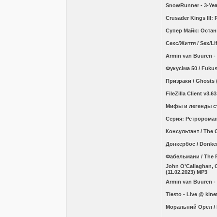
SnowRunner - 3-Yea
Crusader Kings III:
Супер Майк: Останн
Секс/Життя / Sex/L
Armin van Buuren - 
Фукусіма 50 / Fukus
Призраки / Ghosts 
FileZilla Client v3.6
Мифы и легенды ст
Серия: Ретророман
Консультант / The 
Донкербос / Donke
Фабельмани / The 
John O'Callaghan, C
(11.02.2023) MP3
Armin van Buuren - 
Tiesto - Live @ kin
Моральний Орел / 