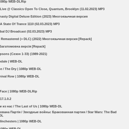
 1080p WEB-DLRip
 Live @ Classics Open To Close, Quantum, Brooklyn (11.02.2023) MP3
nasty Digital Deluxe Edition (2023) Многоязычная версия
A State Of Trance 1110 (02.03.2023) MP3
bal DJ Broadcast (02.03.2023) MP3
n Remastered (+ DLC) (2022) Многоязычная версия [Repack]
 Багатомовна версія [Repack]
psons (Сезон 1-33) (1989-2021)
ndale | WEB-DL
зке / The Dry | 1080p WEB-DL
nival Row | 1080p WEB-DL
 Face | 1080p WEB-DLRip
17.1.0.2
и из нас / The Last of Us | 1080p WEB-DL
ована Партія / Звездные войны: Бракованная партия / Star Wars: The Bad
-DL
inchesters | 1080p WEB-DL
| 1080p WEB-DL