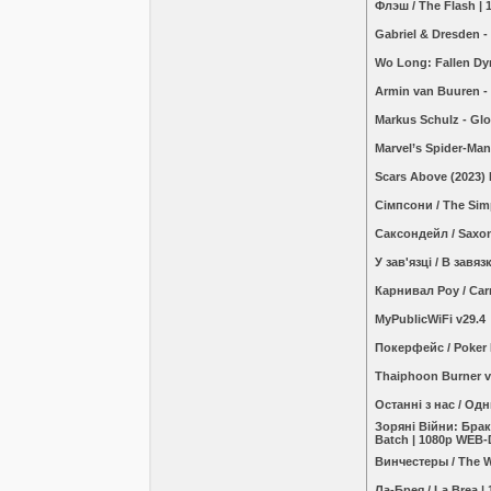
Флэш / The Flash |
Gabriel & Dresden -
Wo Long: Fallen Dy
Armin van Buuren - 
Markus Schulz - Glo
Marvel’s Spider-Ma
Scars Above (2023)
Сімпсони / The Sim
Саксондейл / Saxo
У зав'язці / В завя
Карнивал Роу / Car
MyPublicWiFi v29.4
Покерфейс / Poker
Thaiphoon Burner v
Останні з нас / Одн
Зоряні Війни: Брак
Batch | 1080p WEB
Винчестеры / The W
Ла-Брея / La Brea 