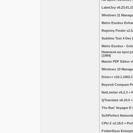
LabelJoy v6.23.01.10
Windows 11 Manager 
Metro Exodus Enha
Registry Finder v2.5
Sublime Text 4 Dev 
Metro Exodus - Gol
Немовля на прогуля
(1994)
Master PDF Editor v5
Windows 10 Manager
Dism++ v10.1.1002.
Beyond Compare Pro
NetLimiter v5.2.3 +
QTranslate v6.10.0 +
The Bat! Voyager E-M
SoftPerfect Network
CPU-Z v2.18.0 + Por
FolderSizes Enterpri