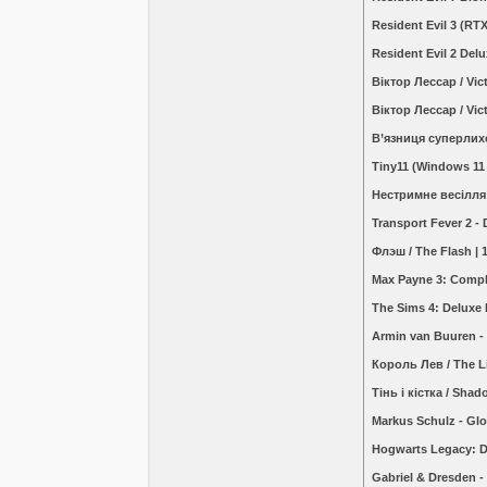
Resident Evil 3 (R
Resident Evil 2 Del
Віктор Лессар / Vi
Віктор Лессар / Vi
В’язниця суперлиход
Tiny11 (Windows 11
Нестримне весілля 
Transport Fever 2 
Флэш / The Flash |
Max Payne 3: Compl
The Sims 4: Deluxe 
Armin van Buuren - 
Король Лев / The L
Тінь і кістка / Sh
Markus Schulz - Glo
Hogwarts Legacy: Di
Gabriel & Dresden -