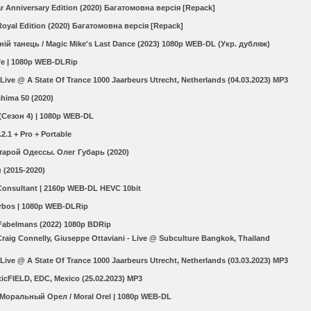
r Anniversary Edition (2020) Багатомовна версія [Repack]
 Royal Edition (2020) Багатомовна версія [Repack]
ій танець / Magic Mike's Last Dance (2023) 1080p WEB-DL (Укр. дубляж)
ife | 1080p WEB-DLRip
Live @ A State Of Trance 1000 Jaarbeurs Utrecht, Netherlands (04.03.2023) MP3
hima 50 (2020)
(Сезон 4) | 1080p WEB-DL
3.2.1 + Pro + Portable
арой Одессы. Олег Губарь (2020)
 (2015-2020)
Consultant | 2160p WEB-DL HEVC 10bit
rbos | 1080p WEB-DLRip
Fabelmans (2022) 1080p BDRip
raig Connelly, Giuseppe Ottaviani - Live @ Subculture Bangkok, Thailand
Live @ A State Of Trance 1000 Jaarbeurs Utrecht, Netherlands (03.03.2023) MP3
eticFIELD, EDC, Mexico (25.02.2023) MP3
Моральный Орел / Moral Orel | 1080p WEB-DL