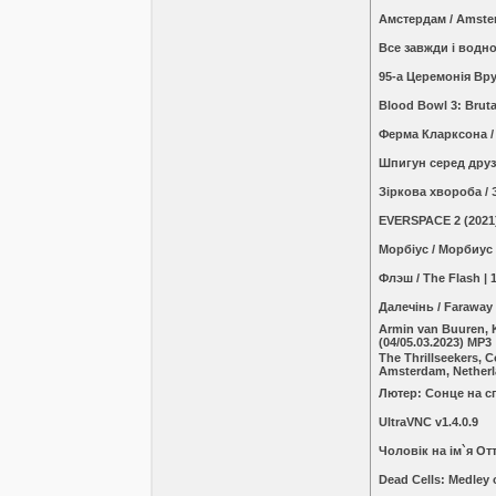
Амстердам / Amster
Все завжди і водноч
95-а Церемонія Вру
Blood Bowl 3: Bruta
Ферма Кларксона / 
Шпигун серед друз
Зіркова хвороба / 
EVERSPACE 2 (2021
Морбіус / Морбиус 
Флэш / The Flash |
Далечінь / Faraway
Armin van Buuren, K
(04/05.03.2023) MP3
The Thrillseekers, 
Amsterdam, Netherl
Лютер: Сонце на сп
UltraVNC v1.4.0.9
Чоловік на ім`я Отт
Dead Cells: Medley