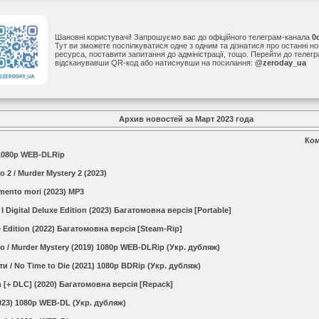
Шановні користувачі! Запрошуємо вас до офіційного телеграм-канала
0
Тут ви зможете поспілкуватися одне з одним та дізнатися про останні н
ресурса, поставити запитання до адміністрації, тощо. Перейти до теле
відсканувавши QR-код або натиснувши на посилання:
@zeroday_ua
Архив новостей за Март 2023 года
Ко
 1080p WEB-DLRip
 2 / Murder Mystery 2 (2023)
mento mori (2023) MP3
 I Digital Deluxe Edition (2023) Багатомовна версія [Portable]
Edition (2022) Багатомовна версія [Steam-Rip]
 / Murder Mystery (2019) 1080p WEB-DLRip (Укр. дубляж)
и / No Time to Die (2021) 1080p BDRip (Укр. дубляж)
 [+ DLC] (2020) Багатомовна версія [Repack]
023) 1080p WEB-DL (Укр. дубляж)