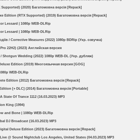
TX Supported) (2020) Багатомовна версія [Repack]
uxe Edition (RTX Supported) (2019) Багатомовна версія [Repack]
ctor Lessard | 1080p WEB-DLRip
ctor Lessard | 1080p WEB-DLRip
іїв / Corrective Measures (2022) 1080p BDRip (Укр. озвучка)
 Pro 22H2) (2023) Английская версия
/ Shotgun Wedding (2022) 1080p WEB-DL (Укр. дубляж)
- Deluxe Edition (2019) Многоязычная версия [GOG]
 1080p WEB-DLRip
ete Edition (2012) Багатомовна версія [Repack]
Edition [+ DLC] (2014) Багатомовна версія [Portable]
A State Of Trance 1112 (16.03.2023) MP3
ion King (1994)
adow and Bone | 1080p WEB-DLRip
bal DJ Broadcast (16.03.2023) MP3
gital Deluxe Edition (2023) Багатомовна версія [Repack]
 Live @ Sound Nightclub Los Angeles, United States (04.03.2023) MP3