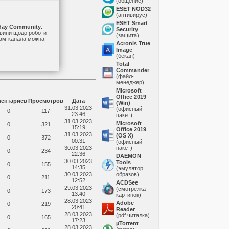
(общение)
ESET NOD32
(антивирус)
ESET Smart
day Community
.
Security
овини щодо роботи
(защита)
грам-канала можна
Acronis True
Image
(бекап)
Total
Commander
(файл-
менеджер)
Microsoft
Office 2019
ментариев
Просмотров
Дата
(Win)
31.03.2023
(офисный
0
117
23:46
пакет)
31.03.2023
Microsoft
0
321
15:19
Office 2019
31.03.2023
(OS X)
0
372
00:31
(офисный
30.03.2023
пакет)
0
234
22:36
DAEMON
30.03.2023
Tools
0
155
14:35
(эмулятор
30.03.2023
образов)
0
211
12:52
ACDSee
29.03.2023
(смотрелка
0
173
13:40
картинок)
28.03.2023
Adobe
0
219
20:41
Reader
28.03.2023
(pdf читалка)
0
165
17:23
µTorrent
28.03.2023