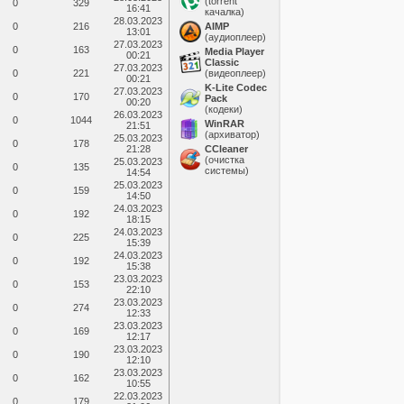
(torrent
0
329
16:41
качалка)
28.03.2023
0
216
AIMP
13:01
(аудиоплеер)
27.03.2023
0
163
Media Player
00:21
Classic
27.03.2023
0
221
(видеоплеер)
00:21
K-Lite Codec
27.03.2023
0
170
Pack
00:20
(кодеки)
26.03.2023
0
1044
WinRAR
21:51
(архиватор)
25.03.2023
0
178
21:28
ССleaner
(очистка
25.03.2023
0
135
системы)
14:54
25.03.2023
0
159
14:50
24.03.2023
0
192
18:15
24.03.2023
0
225
15:39
24.03.2023
0
192
15:38
23.03.2023
0
153
22:10
23.03.2023
0
274
12:33
23.03.2023
0
169
12:17
23.03.2023
0
190
12:10
23.03.2023
0
162
10:55
22.03.2023
0
179