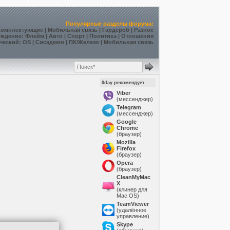
Популярные разделы форума:
Комплектующие
|
Мобильная связь
|
Гардероб
|
Разное
уждение
:
Флейм
|
Авто
|
Спорт
|
Политика
|
Отношения
ческий
:
OS
|
Сисадмин
|
ПК/Железо
|
Мобильная связь
0day рекомендует
Viber
(мессенджер)
Telegram
(мессенджер)
Google
Chrome
(браузер)
Mozilla
Firefox
(браузер)
Opera
(браузер)
CleanMyMac
X
(клинер для
Mac OS)
TeamViewer
(удалённое
управление)
Skype