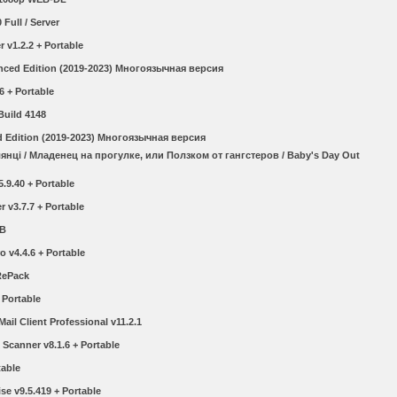
 Full / Server
v1.2.2 + Portable
nced Edition (2019-2023) Многоязычная версия
6 + Portable
Build 4148
d Edition (2019-2023) Многоязычная версия
нці / Младенец на прогулке, или Ползком от гангстеров / Baby's Day Out
.9.40 + Portable
 v3.7.7 + Portable
1B
 v4.4.6 + Portable
 RePack
 Portable
ail Client Professional v11.2.1
 Scanner v8.1.6 + Portable
table
se v9.5.419 + Portable