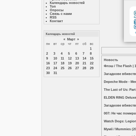
Календарь новостей
Топ
Опросы
Связь с нами
RSS
Контакт
Календарь новостей
«
Март
»
пн
вт
ср
чт
пт
сб
вс
1
2
3
4
5
6
7
8
9
10
11
12
13
14
15
Новость
16
17
18
19
20
21
22
Флэш / The Flash |
23
24
25
26
27
28
29
30
31
Загадкове вбивство
Depeche Mode - Me
The Last of Us: Part
ELDEN RING Deluxe 
Загадкове вбивство
007: Не час помират
Watch Dogs: Legion
Мумії / Mummies (2