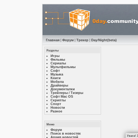
Главная
|
Форум
|
Трекер
|
Day
/
Night
(beta)
Разделы
Игры
Фильмы
Сериалы
Мультфильмы
Софт
Музыкa
Книги
Мобила
Драйверы
Документалки
Трейлеры / Тизеры
Софт Mac OS
Скрипты
Спорт
Новости
Разное
Меню
Форум
Поиск в новостях
Увага! 
Архив новостей