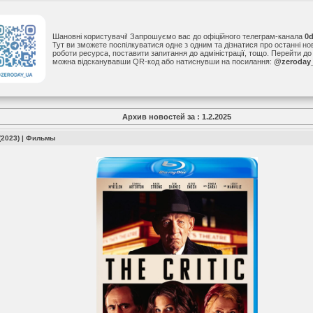
Шановні користувачі! Запрошуємо вас до офіційного телеграм-канала
0
Тут ви зможете поспілкуватися одне з одним та дізнатися про останні н
роботи ресурса, поставити запитання до адміністрації, тощо. Перейти д
можна відсканувавши QR-код або натиснувши на посилання:
@zeroday
Архив новостей за : 1.2.2025
 (2023)
|
Фильмы