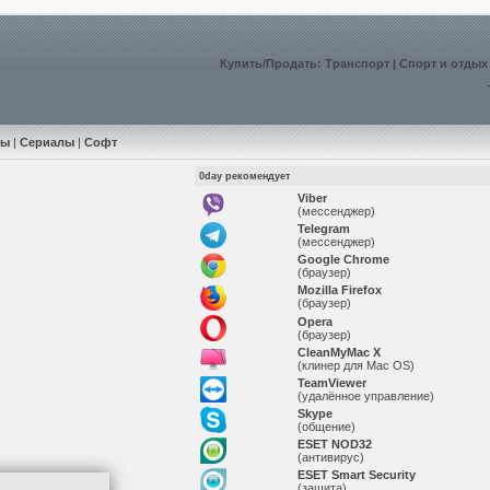
Купить
/
Продать
:
Транспорт
|
Спорт и отдых
мы
|
Сериалы
|
Софт
0day рекомендует
Viber
(мессенджер)
Telegram
(мессенджер)
Google Chrome
(браузер)
Mozilla Firefox
(браузер)
Opera
(браузер)
CleanMyMac X
(клинер для Mac OS)
TeamViewer
(удалённое управление)
Skype
(общение)
ESET NOD32
(антивирус)
ESET Smart Security
(защита)