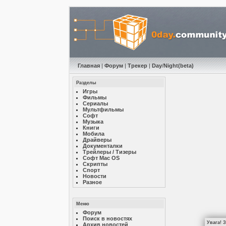
Главная
|
Форум
|
Трекер
|
Day
/
Night
(beta)
Разделы
Игры
Фильмы
Сериалы
Мультфильмы
Софт
Музыкa
Книги
Мобила
Драйверы
Документалки
Трейлеры / Тизеры
Софт Mac OS
Скрипты
Спорт
Новости
Разное
Меню
Форум
Поиск в новостях
Увага! 
Архив новостей