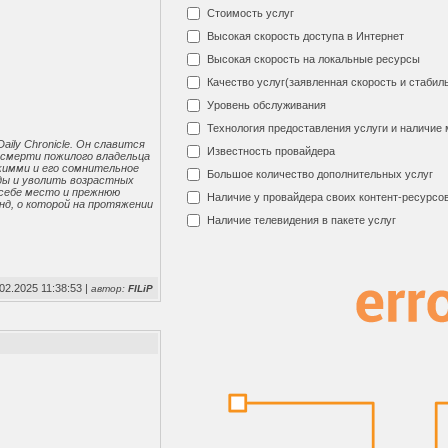
Стоимость услуг
Высокая скорость доступа в Интернет
Высокая скорость на локальные ресурсы
Качество услуг(заявленная скорость и стабил
Уровень обслуживания
Технология предоставления услуги и наличие
ily Chronicle. Он славится
Известность провайдера
 смерти пожилого владельца
жимми и его сомнительное
Большое количество дополнительных услуг
оды и уволить возрастных
 себе место и прежнюю
Наличие у провайдера своих контент-ресурсо
нд, о которой на протяжении
Наличие телевидения в пакете услуг
02.2025 11:38:53 |
автор:
FILiP