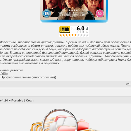
. Известный театральный критик Джимми Эрскин не один десяток лет работает в Da
ьями с жёстким и едким стилем, а также ведёт разнузданный образ жизни. После
ие берёт на себя его сын Дэвид Брук, который не одобряет литературный стиль Д
дение. В связи с непростой финансовой ситуацией, Дэвид решает сократить расх
осле очередного скандального эпизода лишается работы и Джимми. Чтобы вернуть
, Эрскин разрабатывает коварный план, заручившись поддержкой актрисы Нины Лэ
н негативно высказывался в рецензиях.
минал, детектив
BDRip
(Профессиональный (многоголосый))
01.
 v4.24 + Portable
|
Софт