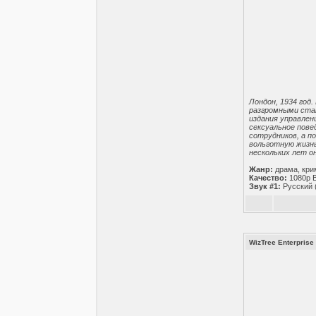
Лондон, 1934 год
разгромными стат
издания управлен
сексуальное пове
сотрудников, а п
вольготную жизнь
нескольких лет о
Жанр:
драма, кри
Качество:
1080p 
Звук #1:
Русский 
WizTree Enterprise