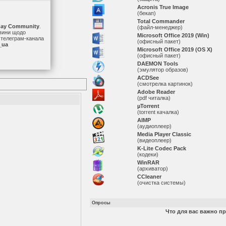
Acronis True Image
(бекап)
Total Commander
day Community
.
(файл-менеджер)
овини щодо
Microsoft Office 2019 (Win)
о телеграм-канала
(офисный пакет)
_ua
Microsoft Office 2019 (OS X)
(офисный пакет)
DAEMON Tools
(эмулятор образов)
ACDSee
(смотрелка картинок)
Adobe Reader
(pdf читалка)
µTorrent
(torrent качалка)
AIMP
(аудиоплеер)
Media Player Classic
(видеоплеер)
K-Lite Codec Pack
(кодеки)
WinRAR
(архиватор)
ССleaner
(очистка системы)
Опросы
Что для вас важно п