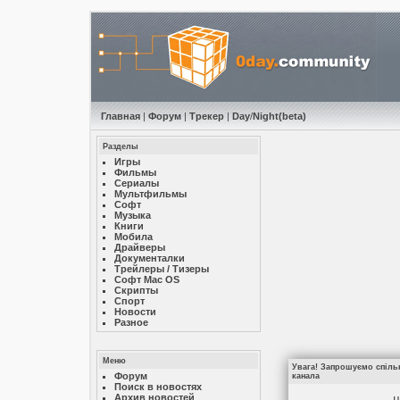
Главная
|
Форум
|
Трекер
|
Day
/
Night
(beta)
Разделы
Игры
Фильмы
Сериалы
Мультфильмы
Софт
Музыкa
Книги
Мобила
Драйверы
Документалки
Трейлеры / Тизеры
Софт Mac OS
Скрипты
Спорт
Новости
Разное
Меню
Увага! Запрошуємо спільн
Форум
канала
Поиск в новостях
Архив новостей