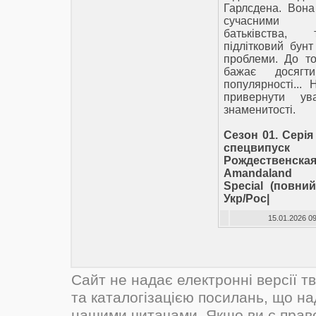
Гарлсдена. Вона
сучасними т
батьківства,
підлітковий бунт
проблеми. До т
бажає досягт
популярності...
привернути ув
знаменитості.
Сезон 01. Серія
спецви
Рождественск
Amandaland 
Special (повний
Укр/Рос|
15.01.2026 09
Сайт не надає електронні версії т
та каталогізацією посилань, що н
нашими читачами. Якщо ви є прав