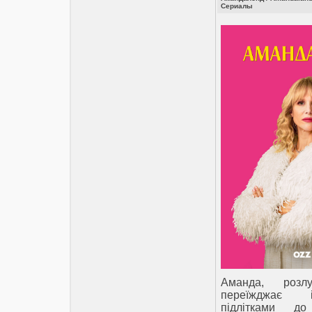
Сериалы
Аманда, розл
переїжджає 
підлітками до