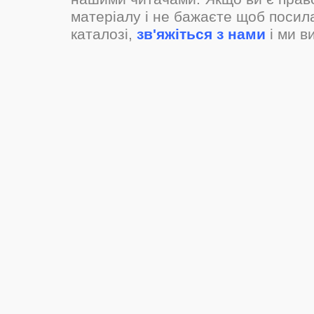
матеріалу і не бажаєте щоб посил
каталозі,
зв'яжіться з нами
і ми в