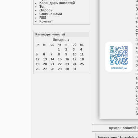
Ш
Календарь новостей
к
Топ
З
Опросы
в
Связь с нами
RSS
о
Контакт
т
к
C
Календарь новостей
Т
п
Январь
»
о
пн
вт
ср
чт
пт
сб
вс
т
1
2
3
4
п
5
6
7
8
9
10
11
н
12
13
14
15
16
17
18
р
19
20
21
22
23
24
25
р
26
27
28
29
30
31
п
з
а
т
д
к
в
Q
н
п
@
Архив новостей за
Амандаленд / Amandaland